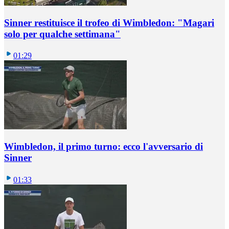
Sinner restituisce il trofeo di Wimbledon: "Magari
solo per qualche settimana"
01:29
Wimbledon, il primo turno: ecco l'avversario di
Sinner
01:33