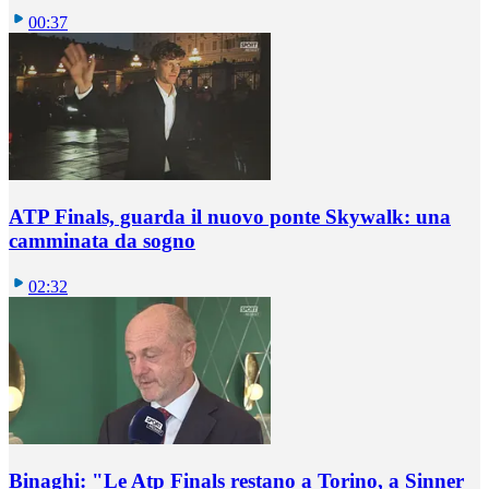
00:37
ATP Finals, guarda il nuovo ponte Skywalk: una
camminata da sogno
02:32
Binaghi: "Le Atp Finals restano a Torino, a Sinner