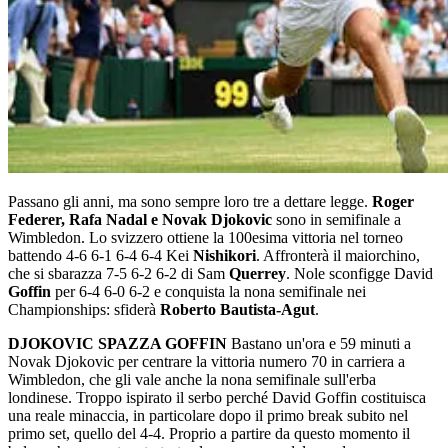
Passano gli anni, ma sono sempre loro tre a dettare legge.
Roger
Federer, Rafa Nadal e Novak Djokovic
sono in semifinale a
Wimbledon. Lo svizzero ottiene la 100esima vittoria nel torneo
battendo 4-6 6-1 6-4 6-4 Kei
Nishikori
. Affronterà il maiorchino,
che si sbarazza 7-5 6-2 6-2 di Sam
Querrey
. Nole sconfigge David
Goffin
per 6-4 6-0 6-2 e conquista la nona semifinale nei
Championships: sfiderà
Roberto Bautista-Agut
.
DJOKOVIC SPAZZA GOFFIN
Bastano un'ora e 59 minuti a
Novak Djokovic per centrare la vittoria numero 70 in carriera a
Wimbledon, che gli vale anche la nona semifinale sull'erba
londinese. Troppo ispirato il serbo perché David Goffin costituisca
una reale minaccia, in particolare dopo il primo break subito nel
primo set, quello del 4-4. Proprio a partire da questo momento il