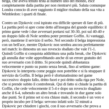
belga, che aveva tenuto testa al numero uno del mondo, esce
completamente dalla partita per non rientrarvi più. Saluta comunque
Londra conscio di aver raggiunto il miglior risultato della sua vita a
Wimbledon: i quarti di finale.
Contro un Djokovic così ispirato era difficile sperare di fare di più.
La partita però si apre come detto all'insegna del grande equilibrio: il
primo game vede i due avversari portarsi sul 30-30, poi sul 40-40 e
un doppio fallo di Nole sembra poter premiare Goffin. Ai vantaggi,
però, mantiene il servizio il serbo. Nel secondo il belga impressiona
con un bell'ace, mentre Djokovic non sembra ancora perfettamente
nel match: lo dimostra un suo rovescio sballato che vale l'1-1.
Quindi Goffin si conquista addirittura una palla break, che Djokovic
gli annulla due volte approfittando anche di un errore gratuito del
suo avversario con il dritto. Si procede quindi abbastanza
velocemente e punto su punto senza break, fino al settimo game:
Djokovic lo interpreta come peggio non potrebbe e si fa strappare il
servizio da Goffin. Il belga però è sfortunatissimo nel game
successivo: doppio fallo, dritto fuori e poi dritto sulla riga per Nole,
che si prende subito il controbreak. Qui di fatto si chiude la partita di
Goffin, che cede velocemente il 5-4 e dopo un rovescio sbagliato
anche il 6-4, subendo un altro break e trovando in due game solo
due punti. Se il primo set si era chiuso male, il secondo è un vero e
proprio incubo per il belga: servono infatti solo 32 minuti a
Djokovic per chiudere i giochi, con il suo avversario che prova a