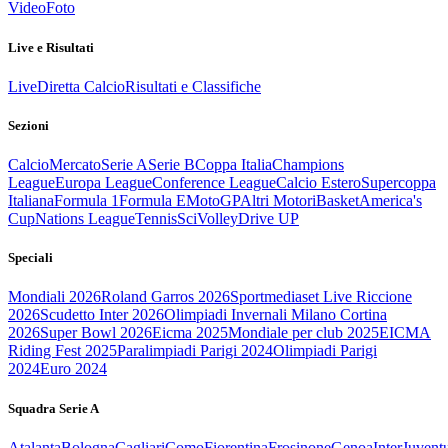
Video
Foto
Live e Risultati
Live
Diretta Calcio
Risultati e Classifiche
Sezioni
Calcio
Mercato
Serie A
Serie B
Coppa Italia
Champions
League
Europa League
Conference League
Calcio Estero
Supercoppa
Italiana
Formula 1
Formula E
MotoGP
Altri Motori
Basket
America's
Cup
Nations League
Tennis
Sci
Volley
Drive UP
Speciali
Mondiali 2026
Roland Garros 2026
Sportmediaset Live Riccione
2026
Scudetto Inter 2026
Olimpiadi Invernali Milano Cortina
2026
Super Bowl 2026
Eicma 2025
Mondiale per club 2025
EICMA
Riding Fest 2025
Paralimpiadi Parigi 2024
Olimpiadi Parigi
2024
Euro 2024
Squadra Serie A
Atalanta
Bologna
Cagliari
Como
Fiorentina
Frosinone
Genoa
Inter
Juvent