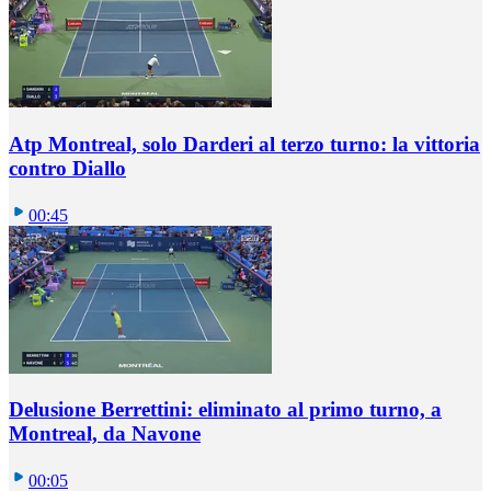
Atp Montreal, solo Darderi al terzo turno: la vittoria
contro Diallo
00:45
Delusione Berrettini: eliminato al primo turno, a
Montreal, da Navone
00:05