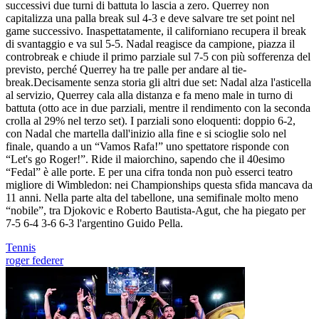
successivi due turni di battuta lo lascia a zero. Querrey non
capitalizza una palla break sul 4-3 e deve salvare tre set point nel
game successivo. Inaspettatamente, il californiano recupera il break
di svantaggio e va sul 5-5. Nadal reagisce da campione, piazza il
controbreak e chiude il primo parziale sul 7-5 con più sofferenza del
previsto, perché Querrey ha tre palle per andare al tie-
break.Decisamente senza storia gli altri due set: Nadal alza l'asticella
al servizio, Querrey cala alla distanza e fa meno male in turno di
battuta (otto ace in due parziali, mentre il rendimento con la seconda
crolla al 29% nel terzo set). I parziali sono eloquenti: doppio 6-2,
con Nadal che martella dall'inizio alla fine e si scioglie solo nel
finale, quando a un “Vamos Rafa!” uno spettatore risponde con
“Let's go Roger!”. Ride il maiorchino, sapendo che il 40esimo
“Fedal” è alle porte. E per una cifra tonda non può esserci teatro
migliore di Wimbledon: nei Championships questa sfida mancava da
11 anni. Nella parte alta del tabellone, una semifinale molto meno
“nobile”, tra Djokovic e Roberto Bautista-Agut, che ha piegato per
7-5 6-4 3-6 6-3 l'argentino Guido Pella.
Tennis
roger federer