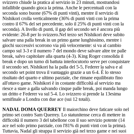
svizzero chiude la pratica al servizio in 23 minuti, mostrandosi
infallibile quando gioca la prima. Anche le percentuali con la
seconda sono buone (67% di punti vinti), mentre il servizio di
Nishikori crolla verticalmente (36% di punti vinti con la prima
contro il 67% del set precedente, solo il 25% di punti vinti con la
seconda). A livello di punti, il gap del secondo set è ancora più
evidente: 26-8 per lo svizzero.Nel terzo set Nishikori deve subito
salvare una palla break in un primo game lunghissimo, mentre i
giochi successivi scorrono via più velocemente: si va al cambio
campo sul 3-3 e il numero 7 del mondo deve salvare altre tre palle
break, salvo capitolare alla quarta (4-3). King Roger consolida il
break e dopo un turno di battuta interlocutorio serve per conquistare
il secondo set. Nishikori ha la palla del 5-5, Federer la salva e al
secondo set point trova il vantaggio grazie a un 6-4. È lo stesso
risultato del quarto e ultimo parziale, che rimane equilibrato fino
all'ottavo game. Nishikori è in costante difficoltà al servizio ma
riesce a stare a galla salvando cinque palle break, poi manda lungo
un dritto e Federer va sul 5-4. Lo svizzero si prende la 13esima
semifinale a Londra con due ace (sui 12 totali).
NADAL DOMA QUERREY
Il maiorchino deve faticare solo nel
primo set contro Sam Querrey. Lo statunitense cerca di mettere in
difficoltà il numero 3 del tabellone con il suo servizio potente (14
ace nel solo primo parziale, con l'81% di punti vinti con la prima).
Tuttavia, Nadal gli strappa il servizio già nel terzo game e nei suoi