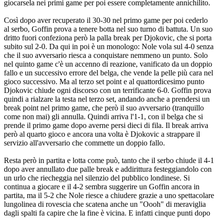
giocarsela nei primi game per poi essere completamente annichilito.
Così dopo aver recuperato il 30-30 nel primo game per poi cederlo
al serbo, Goffin prova a tenere botta nel suo turno di battuta. Un suo
dritto fuori confeziona però la palla break per Djokovic, che si porta
subito sul 2-0. Da qui in poi è un monologo: Nole vola sul 4-0 senza
che il suo avversario riesca a conquistare nemmeno un punto. Solo
nel quinto game c'è un accenno di reazione, vanificato da un doppio
fallo e un successivo errore del belga, che vende la pelle più cara nel
gioco successivo. Ma al terzo set point e al quattordicesimo punto
Djokovic chiude ogni discorso con un terrificante 6-0. Goffin prova
quindi a rialzare la testa nel terzo set, andando anche a prendersi un
break point nel primo game, che però il suo avversario (tranquillo
come non mai) gli annulla. Quindi arriva l'1-1, con il belga che si
prende il primo game dopo averne persi dieci di fila. Il break arriva
però al quarto gioco e ancora una volta è Djokovic a strappare il
servizio all'avversario che commette un doppio fallo.
Resta però in partita e lotta come può, tanto che il serbo chiude il 4-1
dopo aver annullato due palle break e addirittura festeggiandolo con
un urlo che riecheggia nel silenzio del pubblico londinese. Si
continua a giocare e il 4-2 sembra suggerire un Goffin ancora in
partita, ma il 5-2 che Nole riesce a chiudere grazie a uno spettacolare
lungolinea di rovescia che scatena anche un "Oooh" di meraviglia
dagli spalti fa capire che la fine è vicina. E infatti cinque punti dopo