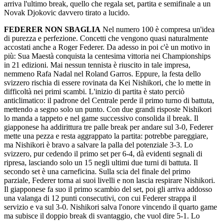
arriva l'ultimo break, quello che regala set, partita e semifinale a un
Novak Djokovic davvero tirato a lucido.
FEDERER NON SBAGLIA
Nel numero 100 è compresa un'idea
di purezza e perfezione. Concetti che vengono quasi naturalmente
accostati anche a Roger Federer. Da adesso in poi c'è un motivo in
più: Sua Maestà conquista la centesima vittoria nei Championships
in 21 edizioni. Mai nessun tennista è riuscito in tale impresa,
nemmeno Rafa Nadal nel Roland Garros. Eppure, la festa dello
svizzero rischia di essere rovinata da Kei Nishikori, che lo mette in
difficoltà nei primi scambi. L'inizio di partita è stato perciò
anticlimatico: il padrone del Centrale perde il primo turno di battuta,
mettendo a segno solo un punto. Con due grandi risposte Nishikori
lo manda a tappeto e nel game successivo consolida il break. Il
giapponese ha addirittura tre palle break per andare sul 3-0, Federer
mette una pezza e resta aggrappato la partita: potrebbe pareggiare,
ma Nishikori è bravo a salvare la palla del potenziale 3-3. Lo
svizzero, pur cedendo il primo set per 6-4, dà evidenti segnali di
ripresa, lasciando solo un 15 negli ultimi due turni di battuta. Il
secondo set è una carneficina. Sulla scia del finale del primo
parziale, Federer torna ai suoi livelli e non lascia respirare Nishikori.
Il giapponese fa suo il primo scambio del set, poi gli arriva addosso
una valanga di 12 punti consecutivi, con cui Federer strappa il
servizio e va sul 3-0. Nishikori salva l'onore vincendo il quarto game
ma subisce il doppio break di svantaggio, che vuol dire 5-1. Lo