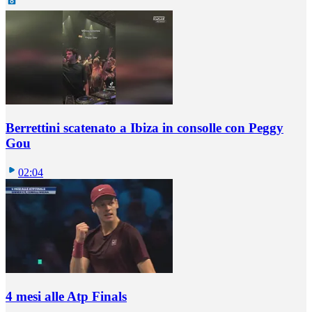
Berrettini scatenato a Ibiza in consolle con Peggy
Gou
02:04
4 mesi alle Atp Finals