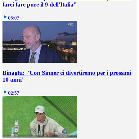
farei fare pure il 9 dell'Italia"
05:07
Binaghi: "Con Sinner ci divertiremo per i prossimi
10 anni"
02:57