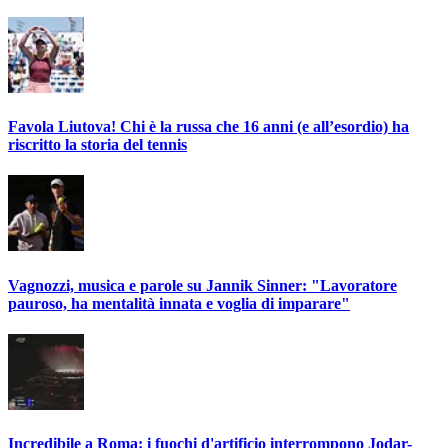
Favola Liutova! Chi è la russa che 16 anni (e all’esordio) ha
riscritto la storia del tennis
Vagnozzi, musica e parole su Jannik Sinner: "Lavoratore
pauroso, ha mentalità innata e voglia di imparare"
Incredibile a Roma: i fuochi d'artificio interrompono Jodar-