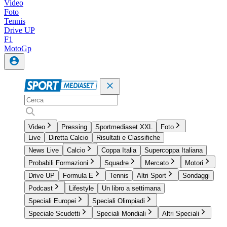
Video
Foto
Tennis
Drive UP
F1
MotoGp
Video
Pressing
Sportmediaset XXL
Foto
Live
Diretta Calcio
Risultati e Classifiche
News Live
Calcio
Coppa Italia
Supercoppa Italiana
Probabili Formazioni
Squadre
Mercato
Motori
Drive UP
Formula E
Tennis
Altri Sport
Sondaggi
Podcast
Lifestyle
Un libro a settimana
Speciali Europei
Speciali Olimpiadi
Speciale Scudetti
Speciali Mondiali
Altri Speciali