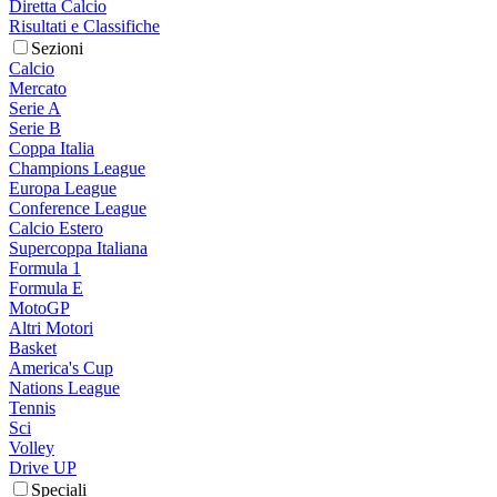
Diretta Calcio
Risultati e Classifiche
Sezioni
Calcio
Mercato
Serie A
Serie B
Coppa Italia
Champions League
Europa League
Conference League
Calcio Estero
Supercoppa Italiana
Formula 1
Formula E
MotoGP
Altri Motori
Basket
America's Cup
Nations League
Tennis
Sci
Volley
Drive UP
Speciali