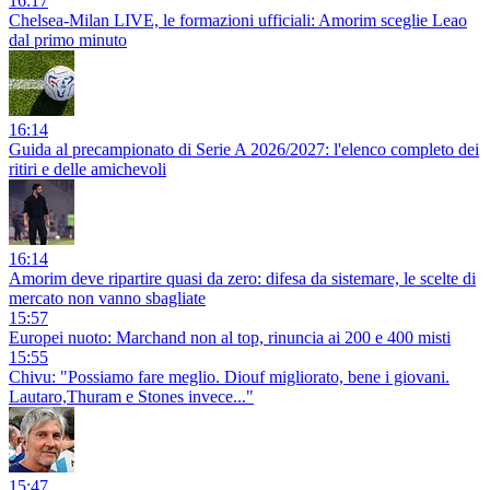
16:17
Chelsea-Milan LIVE, le formazioni ufficiali: Amorim sceglie Leao
dal primo minuto
16:14
Guida al precampionato di Serie A 2026/2027: l'elenco completo dei
ritiri e delle amichevoli
16:14
Amorim deve ripartire quasi da zero: difesa da sistemare, le scelte di
mercato non vanno sbagliate
15:57
Europei nuoto: Marchand non al top, rinuncia ai 200 e 400 misti
15:55
Chivu: "Possiamo fare meglio. Diouf migliorato, bene i giovani.
Lautaro,Thuram e Stones invece..."
15:47