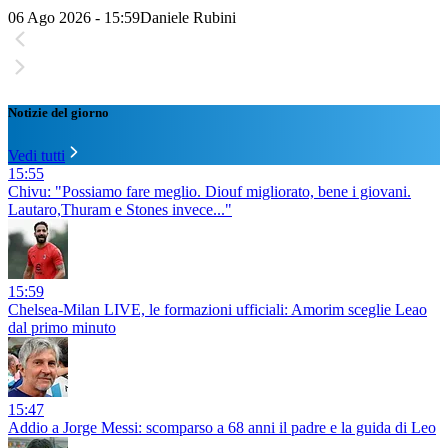
06 Ago 2026 - 15:59
Daniele Rubini
Notizie del giorno
Vedi tutti
15:55
Chivu: "Possiamo fare meglio. Diouf migliorato, bene i giovani.
Lautaro,Thuram e Stones invece..."
15:59
Chelsea-Milan LIVE, le formazioni ufficiali: Amorim sceglie Leao
dal primo minuto
15:47
Addio a Jorge Messi: scomparso a 68 anni il padre e la guida di Leo