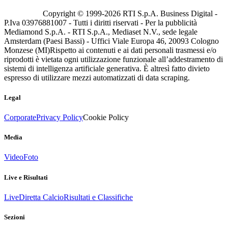
Copyright © 1999-
2026
RTI S.p.A. Business Digital -
P.Iva 03976881007 - Tutti i diritti riservati - Per la pubblicità
Mediamond S.p.A. - RTI S.p.A., Mediaset N.V., sede legale
Amsterdam (Paesi Bassi) - Uffici Viale Europa 46, 20093 Cologno
Monzese (MI)
Rispetto ai contenuti e ai dati personali trasmessi e/o
riprodotti è vietata ogni utilizzazione funzionale all’addestramento di
sistemi di intelligenza artificiale generativa. È altresì fatto divieto
espresso di utilizzare mezzi automatizzati di data scraping.
Legal
Corporate
Privacy Policy
Cookie Policy
Media
Video
Foto
Live e Risultati
Live
Diretta Calcio
Risultati e Classifiche
Sezioni