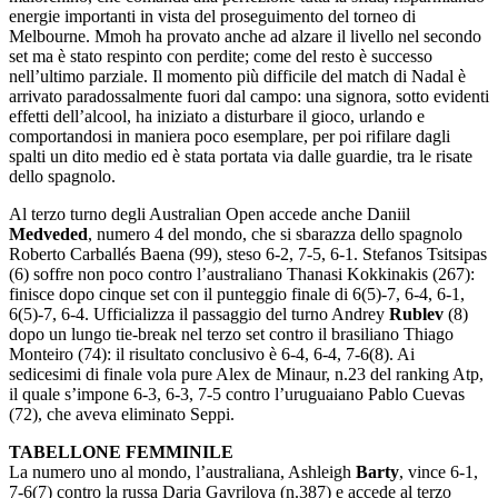
energie importanti in vista del proseguimento del torneo di
Melbourne. Mmoh ha provato anche ad alzare il livello nel secondo
set ma è stato respinto con perdite; come del resto è successo
nell’ultimo parziale. Il momento più difficile del match di Nadal è
arrivato paradossalmente fuori dal campo: una signora, sotto evidenti
effetti dell’alcool, ha iniziato a disturbare il gioco, urlando e
comportandosi in maniera poco esemplare, per poi rifilare dagli
spalti un dito medio ed è stata portata via dalle guardie, tra le risate
dello spagnolo.
Al terzo turno degli Australian Open accede anche Daniil
Medveded
, numero 4 del mondo, che si sbarazza dello spagnolo
Roberto Carballés Baena (99), steso 6-2, 7-5, 6-1. Stefanos Tsitsipas
(6) soffre non poco contro l’australiano Thanasi Kokkinakis (267):
finisce dopo cinque set con il punteggio finale di 6(5)-7, 6-4, 6-1,
6(5)-7, 6-4. Ufficializza il passaggio del turno Andrey
Rublev
(8)
dopo un lungo tie-break nel terzo set contro il brasiliano Thiago
Monteiro (74): il risultato conclusivo è 6-4, 6-4, 7-6(8). Ai
sedicesimi di finale vola pure Alex de Minaur, n.23 del ranking Atp,
il quale s’impone 6-3, 6-3, 7-5 contro l’uruguaiano Pablo Cuevas
(72), che aveva eliminato Seppi.
TABELLONE FEMMINILE
La numero uno al mondo, l’australiana, Ashleigh
Barty
, vince 6-1,
7-6(7) contro la russa Daria Gavrilova (n.387) e accede al terzo