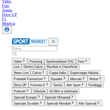
Video
Foto
Tennis
Drive UP
F1
MotoGp
Video
Pressing
Sportmediaset XXL
Foto
Live
Diretta Calcio
Risultati e Classifiche
News Live
Calcio
Coppa Italia
Supercoppa Italiana
Probabili Formazioni
Squadre
Mercato
Motori
Drive UP
Formula E
Tennis
Altri Sport
Sondaggi
Podcast
Lifestyle
Un libro a settimana
Speciali Europei
Speciali Olimpiadi
Speciale Scudetti
Speciali Mondiali
Altri Speciali