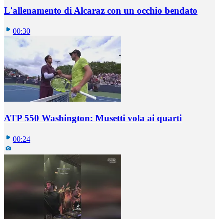
L'allenamento di Alcaraz con un occhio bendato
00:30
ATP 550 Washington: Musetti vola ai quarti
00:24