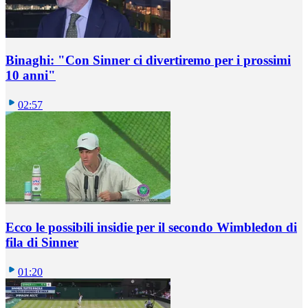
Binaghi: "Con Sinner ci divertiremo per i prossimi
10 anni"
02:57
Ecco le possibili insidie per il secondo Wimbledon di
fila di Sinner
01:20