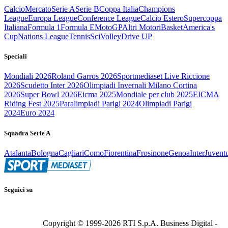
Calcio
Mercato
Serie A
Serie B
Coppa Italia
Champions
League
Europa League
Conference League
Calcio Estero
Supercoppa
Italiana
Formula 1
Formula E
MotoGP
Altri Motori
Basket
America's
Cup
Nations League
Tennis
Sci
Volley
Drive UP
Speciali
Mondiali 2026
Roland Garros 2026
Sportmediaset Live Riccione
2026
Scudetto Inter 2026
Olimpiadi Invernali Milano Cortina
2026
Super Bowl 2026
Eicma 2025
Mondiale per club 2025
EICMA
Riding Fest 2025
Paralimpiadi Parigi 2024
Olimpiadi Parigi
2024
Euro 2024
Squadra Serie A
Atalanta
Bologna
Cagliari
Como
Fiorentina
Frosinone
Genoa
Inter
Juvent
Seguici su
Copyright © 1999-
2026
RTI S.p.A. Business Digital -