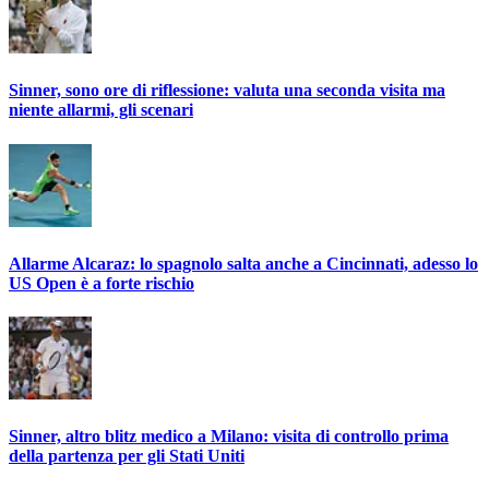
Sinner, sono ore di riflessione: valuta una seconda visita ma
niente allarmi, gli scenari
Allarme Alcaraz: lo spagnolo salta anche a Cincinnati, adesso lo
US Open è a forte rischio
Sinner, altro blitz medico a Milano: visita di controllo prima
della partenza per gli Stati Uniti