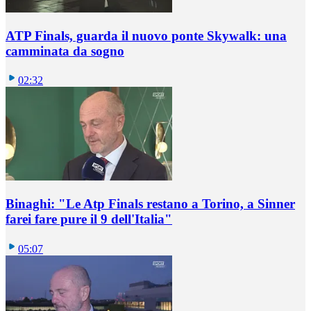
ATP Finals, guarda il nuovo ponte Skywalk: una
camminata da sogno
02:32
Binaghi: "Le Atp Finals restano a Torino, a Sinner
farei fare pure il 9 dell'Italia"
05:07