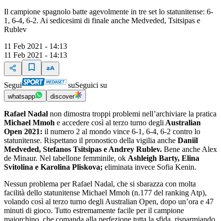
Il campione spagnolo batte agevolmente in tre set lo statunitense: 6-
1, 6-4, 6-2. Ai sedicesimi di finale anche Medveded, Tsitsipas e
Rublev
11 Feb 2021 - 14:13
11 Feb 2021 - 14:13
Segui
su
Seguici su
whatsapp
discover
Rafael Nadal
non dimostra troppi problemi nell’archiviare la pratica
Michael Mmoh
e accedere così al terzo turno degli
Australian
Open 2021:
il numero 2 al mondo vince 6-1, 6-4, 6-2 contro lo
statunitense. Rispettano il pronostico della vigilia anche
Daniil
Medveded, Stefanos Tsitsipas e Andrey Rublev.
Bene anche Alex
de Minaur. Nel tabellone femminile, ok
Ashleigh Barty, Elina
Svitolina e Karolina Pliskova;
eliminata invece Sofia Kenin.
Nessun problema per Rafael Nadal, che si sbarazza con molta
facilità dello statunitense Michael Mmoh (n.177 del ranking Atp),
volando così al terzo turno degli Australian Open, dopo un’ora e 47
minuti di gioco. Tutto estremamente facile per il campione
maiorchino, che comanda alla perfezione tutta la sfida, risparmiando