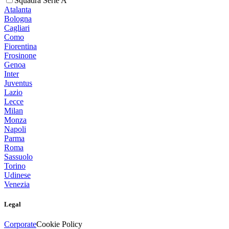
Squadra Serie A
Atalanta
Bologna
Cagliari
Como
Fiorentina
Frosinone
Genoa
Inter
Juventus
Lazio
Lecce
Milan
Monza
Napoli
Parma
Roma
Sassuolo
Torino
Udinese
Venezia
Legal
Corporate
Cookie Policy