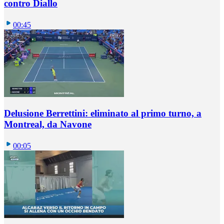
contro Diallo
00:45
Delusione Berrettini: eliminato al primo turno, a
Montreal, da Navone
00:05