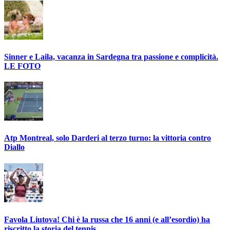
Sinner e Laila, vacanza in Sardegna tra passione e complicità.
LE FOTO
Atp Montreal, solo Darderi al terzo turno: la vittoria contro
Diallo
Favola Liutova! Chi è la russa che 16 anni (e all’esordio) ha
riscritto la storia del tennis