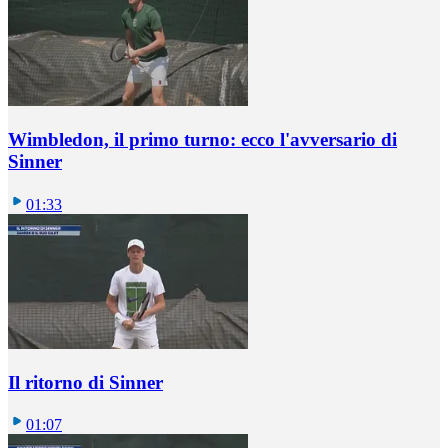
Wimbledon, il primo turno: ecco l'avversario di
Sinner
01:33
Il ritorno di Sinner
01:07