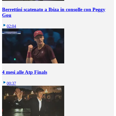
Berrettini scatenato a Ibiza in consolle con Peggy
Gou
02:04
4 mesi alle Atp Finals
00:37