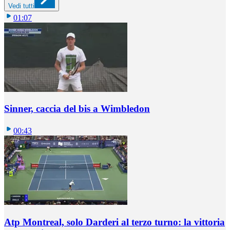
Vedi tutti
01:07
Sinner, caccia del bis a Wimbledon
00:43
Atp Montreal, solo Darderi al terzo turno: la vittoria