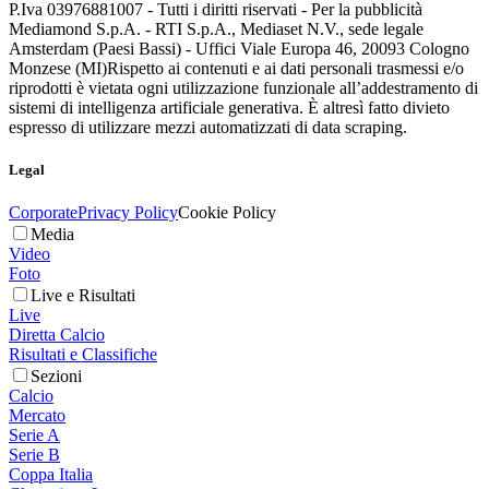
P.Iva 03976881007 - Tutti i diritti riservati - Per la pubblicità
Mediamond S.p.A. - RTI S.p.A., Mediaset N.V., sede legale
Amsterdam (Paesi Bassi) - Uffici Viale Europa 46, 20093 Cologno
Monzese (MI)
Rispetto ai contenuti e ai dati personali trasmessi e/o
riprodotti è vietata ogni utilizzazione funzionale all’addestramento di
sistemi di intelligenza artificiale generativa. È altresì fatto divieto
espresso di utilizzare mezzi automatizzati di data scraping.
Legal
Corporate
Privacy Policy
Cookie Policy
Media
Video
Foto
Live e Risultati
Live
Diretta Calcio
Risultati e Classifiche
Sezioni
Calcio
Mercato
Serie A
Serie B
Coppa Italia