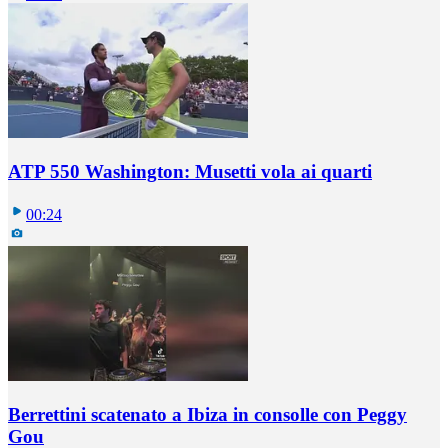
ATP 550 Washington: Musetti vola ai quarti
00:24
Berrettini scatenato a Ibiza in consolle con Peggy
Gou