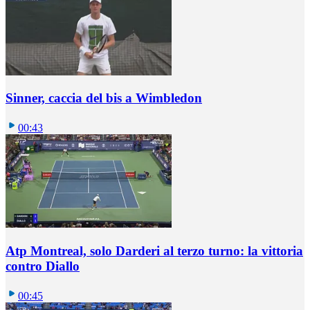
Sinner, caccia del bis a Wimbledon
00:43
Atp Montreal, solo Darderi al terzo turno: la vittoria
contro Diallo
00:45