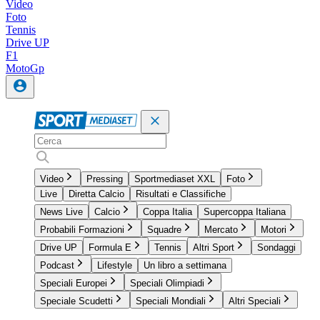
Video
Foto
Tennis
Drive UP
F1
MotoGp
Video
Pressing
Sportmediaset XXL
Foto
Live
Diretta Calcio
Risultati e Classifiche
News Live
Calcio
Coppa Italia
Supercoppa Italiana
Probabili Formazioni
Squadre
Mercato
Motori
Drive UP
Formula E
Tennis
Altri Sport
Sondaggi
Podcast
Lifestyle
Un libro a settimana
Speciali Europei
Speciali Olimpiadi
Speciale Scudetti
Speciali Mondiali
Altri Speciali