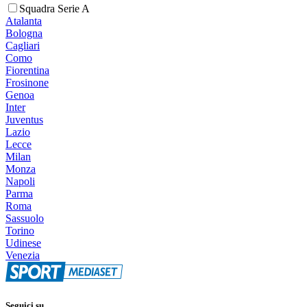
Squadra Serie A
Atalanta
Bologna
Cagliari
Como
Fiorentina
Frosinone
Genoa
Inter
Juventus
Lazio
Lecce
Milan
Monza
Napoli
Parma
Roma
Sassuolo
Torino
Udinese
Venezia
Seguici su