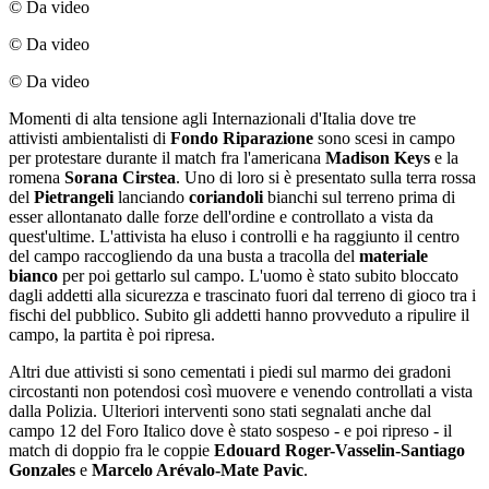
© Da video
© Da video
© Da video
Momenti di alta tensione agli Internazionali d'Italia dove tre
attivisti ambientalisti di
Fondo Riparazione
sono scesi in campo
per protestare durante il match fra l'americana
Madison Keys
e la
romena
Sorana Cirstea
. Uno di loro si è presentato sulla terra rossa
del
Pietrangeli
lanciando
coriandoli
bianchi sul terreno prima di
esser allontanato dalle forze dell'ordine e controllato a vista da
quest'ultime. L'attivista ha eluso i controlli e ha raggiunto il centro
del campo raccogliendo da una busta a tracolla del
materiale
bianco
per poi gettarlo sul campo. L'uomo è stato subito bloccato
dagli addetti alla sicurezza e trascinato fuori dal terreno di gioco tra i
fischi del pubblico. Subito gli addetti hanno provveduto a ripulire il
campo, la partita è poi ripresa.
Altri due attivisti si sono cementati i piedi sul marmo dei gradoni
circostanti non potendosi così muovere e venendo controllati a vista
dalla Polizia. Ulteriori interventi sono stati segnalati anche dal
campo 12 del Foro Italico dove è stato sospeso - e poi ripreso - il
match di doppio fra le coppie
Edouard Roger-Vasselin-Santiago
Gonzales
e
Marcelo Arévalo-Mate Pavic
.