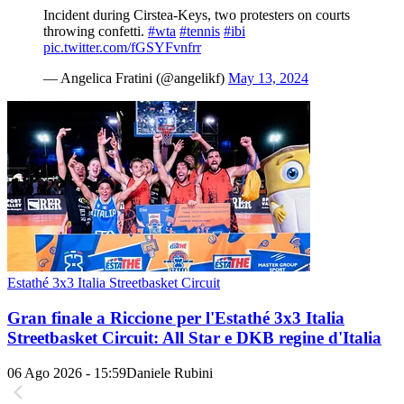
Incident during Cirstea-Keys, two protesters on courts
throwing confetti.
#wta
#tennis
#ibi
pic.twitter.com/fGSYFvnfrr
— Angelica Fratini (@angelikf)
May 13, 2024
Estathé 3x3 Italia Streetbasket Circuit
Gran finale a Riccione per l'Estathé 3x3 Italia
Streetbasket Circuit: All Star e DKB regine d'Italia
06 Ago 2026 - 15:59
Daniele Rubini