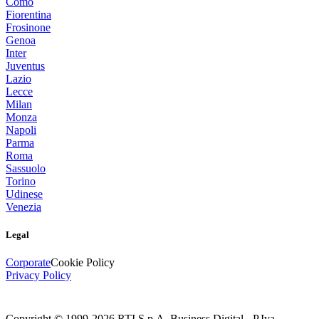
Como
Fiorentina
Frosinone
Genoa
Inter
Juventus
Lazio
Lecce
Milan
Monza
Napoli
Parma
Roma
Sassuolo
Torino
Udinese
Venezia
Legal
Corporate
Cookie Policy
Privacy Policy
Copyright © 1999-
2026
RTI S.p.A. Business Digital - P.Iva