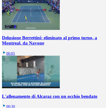
Delusione Berrettini: eliminato al primo turno, a
Montreal, da Navone
00:05
L'allenamento di Alcaraz con un occhio bendato
00:30