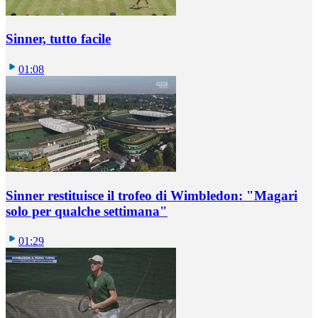
Sinner, tutto facile
01:08
Sinner restituisce il trofeo di Wimbledon: "Magari
solo per qualche settimana"
01:29