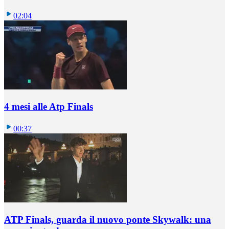
02:04
4 mesi alle Atp Finals
00:37
ATP Finals, guarda il nuovo ponte Skywalk: una