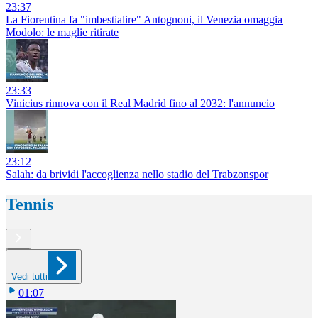
23:37
La Fiorentina fa "imbestialire" Antognoni, il Venezia omaggia
Modolo: le maglie ritirate
23:33
Vinicius rinnova con il Real Madrid fino al 2032: l'annuncio
23:12
Salah: da brividi l'accoglienza nello stadio del Trabzonspor
Tennis
Vedi tutti
01:07