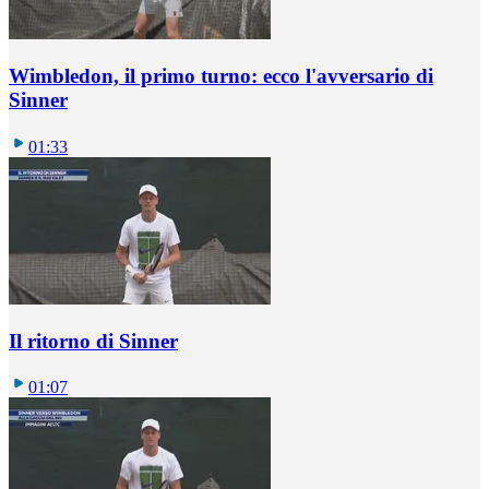
Wimbledon, il primo turno: ecco l'avversario di
Sinner
01:33
Il ritorno di Sinner
01:07