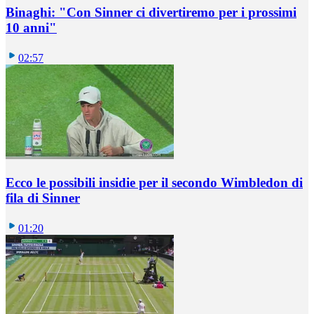
Binaghi: "Con Sinner ci divertiremo per i prossimi
10 anni"
02:57
Ecco le possibili insidie per il secondo Wimbledon di
fila di Sinner
01:20