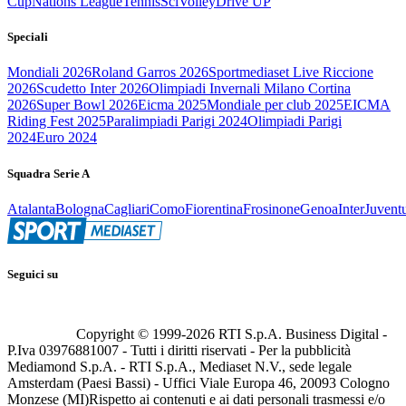
Cup
Nations League
Tennis
Sci
Volley
Drive UP
Speciali
Mondiali 2026
Roland Garros 2026
Sportmediaset Live Riccione
2026
Scudetto Inter 2026
Olimpiadi Invernali Milano Cortina
2026
Super Bowl 2026
Eicma 2025
Mondiale per club 2025
EICMA
Riding Fest 2025
Paralimpiadi Parigi 2024
Olimpiadi Parigi
2024
Euro 2024
Squadra Serie A
Atalanta
Bologna
Cagliari
Como
Fiorentina
Frosinone
Genoa
Inter
Juvent
Seguici su
Copyright © 1999-
2026
RTI S.p.A. Business Digital -
P.Iva 03976881007 - Tutti i diritti riservati - Per la pubblicità
Mediamond S.p.A. - RTI S.p.A., Mediaset N.V., sede legale
Amsterdam (Paesi Bassi) - Uffici Viale Europa 46, 20093 Cologno
Monzese (MI)
Rispetto ai contenuti e ai dati personali trasmessi e/o