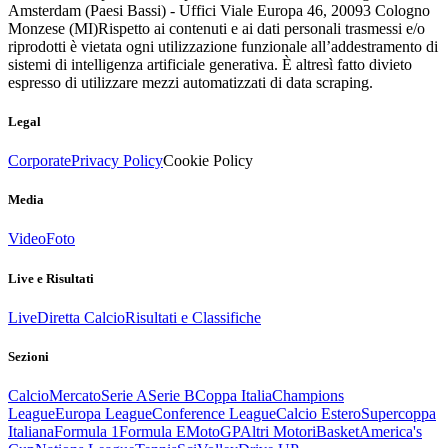
Amsterdam (Paesi Bassi) - Uffici Viale Europa 46, 20093 Cologno
Monzese (MI)
Rispetto ai contenuti e ai dati personali trasmessi e/o
riprodotti è vietata ogni utilizzazione funzionale all’addestramento di
sistemi di intelligenza artificiale generativa. È altresì fatto divieto
espresso di utilizzare mezzi automatizzati di data scraping.
Legal
Corporate
Privacy Policy
Cookie Policy
Media
Video
Foto
Live e Risultati
Live
Diretta Calcio
Risultati e Classifiche
Sezioni
Calcio
Mercato
Serie A
Serie B
Coppa Italia
Champions
League
Europa League
Conference League
Calcio Estero
Supercoppa
Italiana
Formula 1
Formula E
MotoGP
Altri Motori
Basket
America's