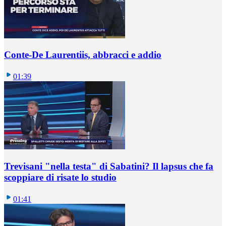
Conte-De Laurentiis, abbracci e addio
01:39
Trevisani "nella testa" di Sabatini? Il lapsus che fa
scoppiare di risate lo studio
01:41