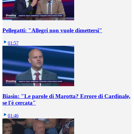
Pellegatti: "Allegri non vuole dimettersi"
01:57
Biasin: "Le parole di Marotta? Errore di Cardinale,
se l'è cercata"
01:46