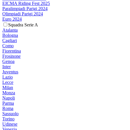
EICMA Riding Fest 2025
Paralimpiadi Parigi 2024
Olimpiadi Parigi 2024
Euro 2024
Squadra Serie A
Atalanta
Bologna
Cagliari
Como
Fiorentina
Frosinone
Genoa
Inter
Juventus
Lazio
Lecce
Milan
Monza
Napoli
Parma
Roma
Sassuolo
Torino
Udinese
Venezia