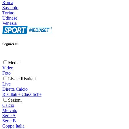
Roma
Sassuolo
Torino
Udinese
Venezia
Seguici su
Media
Video
Foto
Live e Risultati
Live
Diretta Calcio
Risultati e Classifiche
Sezioni
Calcio
Mercato
Serie A
Serie B
Coppa Italia