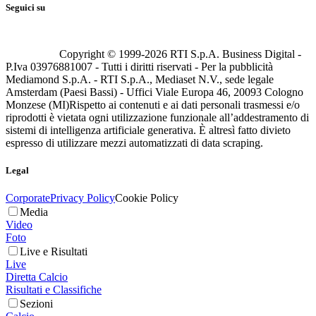
Seguici su
Copyright © 1999-
2026
RTI S.p.A. Business Digital -
P.Iva 03976881007 - Tutti i diritti riservati - Per la pubblicità
Mediamond S.p.A. - RTI S.p.A., Mediaset N.V., sede legale
Amsterdam (Paesi Bassi) - Uffici Viale Europa 46, 20093 Cologno
Monzese (MI)
Rispetto ai contenuti e ai dati personali trasmessi e/o
riprodotti è vietata ogni utilizzazione funzionale all’addestramento di
sistemi di intelligenza artificiale generativa. È altresì fatto divieto
espresso di utilizzare mezzi automatizzati di data scraping.
Legal
Corporate
Privacy Policy
Cookie Policy
Media
Video
Foto
Live e Risultati
Live
Diretta Calcio
Risultati e Classifiche
Sezioni