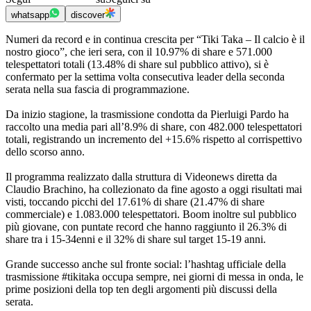
whatsapp
discover
Numeri da record e in continua crescita per “Tiki Taka – Il calcio è il
nostro gioco”, che ieri sera, con il 10.97% di share e 571.000
telespettatori totali (13.48% di share sul pubblico attivo), si è
confermato per la settima volta consecutiva leader della seconda
serata nella sua fascia di programmazione.
Da inizio stagione, la trasmissione condotta da Pierluigi Pardo ha
raccolto una media pari all’8.9% di share, con 482.000 telespettatori
totali, registrando un incremento del +15.6% rispetto al corrispettivo
dello scorso anno.
Il programma realizzato dalla struttura di Videonews diretta da
Claudio Brachino, ha collezionato da fine agosto a oggi risultati mai
visti, toccando picchi del 17.61% di share (21.47% di share
commerciale) e 1.083.000 telespettatori. Boom inoltre sul pubblico
più giovane, con puntate record che hanno raggiunto il 26.3% di
share tra i 15-34enni e il 32% di share sul target 15-19 anni.
Grande successo anche sul fronte social: l’hashtag ufficiale della
trasmissione #tikitaka occupa sempre, nei giorni di messa in onda, le
prime posizioni della top ten degli argomenti più discussi della
serata.