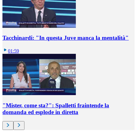
Tacchinardi: "In questa Juve manca la mentalità"
01:59
"Mister, come sta?": Spalletti fraintende la
domanda ed esplode in diretta