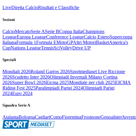
Live
Diretta Calcio
Risultati e Classifiche
Sezioni
Calcio
Mercato
Serie A
Serie B
Coppa Italia
Champions
League
Europa League
Conference League
Calcio Estero
Supercoppa
Italiana
Formula 1
Formula E
MotoGP
Altri Motori
Basket
America's
Cup
Nations League
Tennis
Sci
Volley
Drive UP
Speciali
Mondiali 2026
Roland Garros 2026
Sportmediaset Live Riccione
2026
Scudetto Inter 2026
Olimpiadi Invernali Milano Cortina
2026
Super Bowl 2026
Eicma 2025
Mondiale per club 2025
EICMA
Riding Fest 2025
Paralimpiadi Parigi 2024
Olimpiadi Parigi
2024
Euro 2024
Squadra Serie A
Atalanta
Bologna
Cagliari
Como
Fiorentina
Frosinone
Genoa
Inter
Juvent