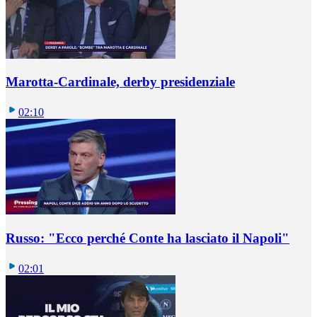
Marotta-Cardinale, derby presidenziale
02:10
Russo: "Ecco perché Conte ha lasciato il Napoli"
02:01