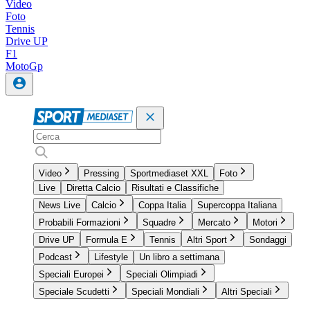
Video
Foto
Tennis
Drive UP
F1
MotoGp
Video
Pressing
Sportmediaset XXL
Foto
Live
Diretta Calcio
Risultati e Classifiche
News Live
Calcio
Coppa Italia
Supercoppa Italiana
Probabili Formazioni
Squadre
Mercato
Motori
Drive UP
Formula E
Tennis
Altri Sport
Sondaggi
Podcast
Lifestyle
Un libro a settimana
Speciali Europei
Speciali Olimpiadi
Speciale Scudetti
Speciali Mondiali
Altri Speciali