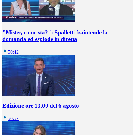
"Mister, come sta?": Spalletti fraintende la
domanda ed esplode in diretta
50:42
Edizione ore 13.00 del 6 agosto
50:57