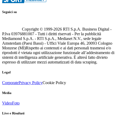
Seguici su
Copyright © 1999-
2026
RTI S.p.A. Business Digital -
P.Iva 03976881007 - Tutti i diritti riservati - Per la pubblicità
Mediamond S.p.A. - RTI S.p.A., Mediaset N.V., sede legale
Amsterdam (Paesi Bassi) - Uffici Viale Europa 46, 20093 Cologno
Monzese (MI)
Rispetto ai contenuti e ai dati personali trasmessi e/o
riprodotti è vietata ogni utilizzazione funzionale all’addestramento di
sistemi di intelligenza artificiale generativa. È altresì fatto divieto
espresso di utilizzare mezzi automatizzati di data scraping.
Legal
Corporate
Privacy Policy
Cookie Policy
Media
Video
Foto
Live e Risultati