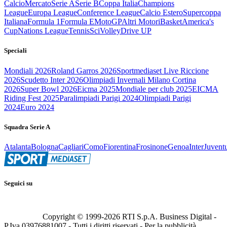
Calcio
Mercato
Serie A
Serie B
Coppa Italia
Champions
League
Europa League
Conference League
Calcio Estero
Supercoppa
Italiana
Formula 1
Formula E
MotoGP
Altri Motori
Basket
America's
Cup
Nations League
Tennis
Sci
Volley
Drive UP
Speciali
Mondiali 2026
Roland Garros 2026
Sportmediaset Live Riccione
2026
Scudetto Inter 2026
Olimpiadi Invernali Milano Cortina
2026
Super Bowl 2026
Eicma 2025
Mondiale per club 2025
EICMA
Riding Fest 2025
Paralimpiadi Parigi 2024
Olimpiadi Parigi
2024
Euro 2024
Squadra Serie A
Atalanta
Bologna
Cagliari
Como
Fiorentina
Frosinone
Genoa
Inter
Juvent
Seguici su
Copyright © 1999-
2026
RTI S.p.A. Business Digital -
P.Iva 03976881007 - Tutti i diritti riservati - Per la pubblicità