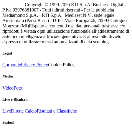
Copyright © 1999-
2026
RTI S.p.A. Business Digital -
P.Iva 03976881007 - Tutti i diritti riservati - Per la pubblicità
Mediamond S.p.A. - RTI S.p.A., Mediaset N.V., sede legale
Amsterdam (Paesi Bassi) - Uffici Viale Europa 46, 20093 Cologno
Monzese (MI)
Rispetto ai contenuti e ai dati personali trasmessi e/o
riprodotti è vietata ogni utilizzazione funzionale all’addestramento di
sistemi di intelligenza artificiale generativa. È altresì fatto divieto
espresso di utilizzare mezzi automatizzati di data scraping.
Legal
Corporate
Privacy Policy
Cookie Policy
Media
Video
Foto
Live e Risultati
Live
Diretta Calcio
Risultati e Classifiche
Sezioni