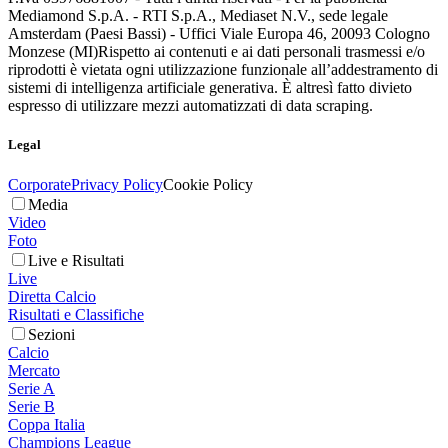
Mediamond S.p.A. - RTI S.p.A., Mediaset N.V., sede legale
Amsterdam (Paesi Bassi) - Uffici Viale Europa 46, 20093 Cologno
Monzese (MI)
Rispetto ai contenuti e ai dati personali trasmessi e/o
riprodotti è vietata ogni utilizzazione funzionale all’addestramento di
sistemi di intelligenza artificiale generativa. È altresì fatto divieto
espresso di utilizzare mezzi automatizzati di data scraping.
Legal
Corporate
Privacy Policy
Cookie Policy
Media
Video
Foto
Live e Risultati
Live
Diretta Calcio
Risultati e Classifiche
Sezioni
Calcio
Mercato
Serie A
Serie B
Coppa Italia
Champions League