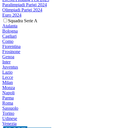
Paralimpiadi Parigi 2024
Olimpiadi Parigi 2024
Euro 2024
Squadra Serie A
Atalanta
Bologna
Cagliari
Como
Fiorentina
Frosinone
Genoa
Inter
Juventus
Lazio
Lecce
Milan
Monza
Napoli
Parma
Roma
Sassuolo
Torino
Udinese
Venezia