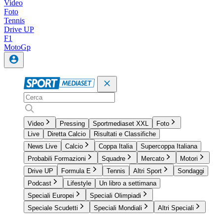
Video
Foto
Tennis
Drive UP
F1
MotoGp
Video
Pressing
Sportmediaset XXL
Foto
Live
Diretta Calcio
Risultati e Classifiche
News Live
Calcio
Coppa Italia
Supercoppa Italiana
Probabili Formazioni
Squadre
Mercato
Motori
Drive UP
Formula E
Tennis
Altri Sport
Sondaggi
Podcast
Lifestyle
Un libro a settimana
Speciali Europei
Speciali Olimpiadi
Speciale Scudetti
Speciali Mondiali
Altri Speciali