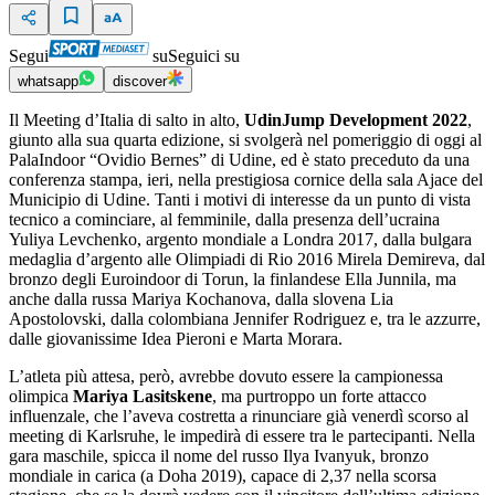
Segui
su
Seguici su
whatsapp
discover
Il Meeting d’Italia di salto in alto,
UdinJump Development 2022
,
giunto alla sua quarta edizione, si svolgerà nel pomeriggio di oggi al
PalaIndoor “Ovidio Bernes” di Udine, ed è stato preceduto da una
conferenza stampa, ieri, nella prestigiosa cornice della sala Ajace del
Municipio di Udine. Tanti i motivi di interesse da un punto di vista
tecnico a cominciare, al femminile, dalla presenza dell’ucraina
Yuliya Levchenko, argento mondiale a Londra 2017, dalla bulgara
medaglia d’argento alle Olimpiadi di Rio 2016 Mirela Demireva, dal
bronzo degli Euroindoor di Torun, la finlandese Ella Junnila, ma
anche dalla russa Mariya Kochanova, dalla slovena Lia
Apostolovski, dalla colombiana Jennifer Rodriguez e, tra le azzurre,
dalle giovanissime Idea Pieroni e Marta Morara.
L’atleta più attesa, però, avrebbe dovuto essere la campionessa
olimpica
Mariya Lasitskene
, ma purtroppo un forte attacco
influenzale, che l’aveva costretta a rinunciare già venerdì scorso al
meeting di Karlsruhe, le impedirà di essere tra le partecipanti. Nella
gara maschile, spicca il nome del russo Ilya Ivanyuk, bronzo
mondiale in carica (a Doha 2019), capace di 2,37 nella scorsa