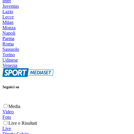
Inter
Juventus
Lazio
Lecce
Milan
Monza
Napoli
Parma
Roma
Sassuolo
Torino
Udinese
Venezia
Seguici su
Media
Video
Foto
Live e Risultati
Live
Diretta Calcio