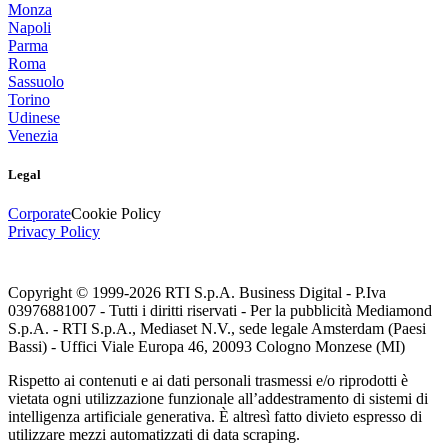
Monza
Napoli
Parma
Roma
Sassuolo
Torino
Udinese
Venezia
Legal
Corporate
Cookie Policy
Privacy Policy
Copyright © 1999-
2026
RTI S.p.A. Business Digital - P.Iva
03976881007 - Tutti i diritti riservati - Per la pubblicità Mediamond
S.p.A. - RTI S.p.A., Mediaset N.V., sede legale Amsterdam (Paesi
Bassi) - Uffici Viale Europa 46, 20093 Cologno Monzese (MI)
Rispetto ai contenuti e ai dati personali trasmessi e/o riprodotti è
vietata ogni utilizzazione funzionale all’addestramento di sistemi di
intelligenza artificiale generativa. È altresì fatto divieto espresso di
utilizzare mezzi automatizzati di data scraping.