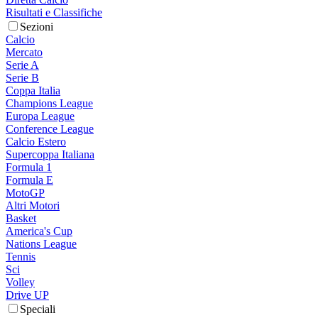
Risultati e Classifiche
Sezioni
Calcio
Mercato
Serie A
Serie B
Coppa Italia
Champions League
Europa League
Conference League
Calcio Estero
Supercoppa Italiana
Formula 1
Formula E
MotoGP
Altri Motori
Basket
America's Cup
Nations League
Tennis
Sci
Volley
Drive UP
Speciali