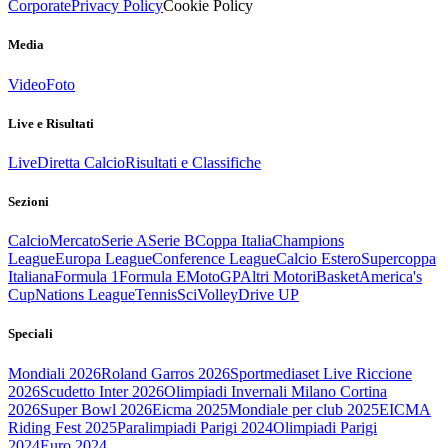
Corporate
Privacy Policy
Cookie Policy
Media
Video
Foto
Live e Risultati
Live
Diretta Calcio
Risultati e Classifiche
Sezioni
Calcio
Mercato
Serie A
Serie B
Coppa Italia
Champions
League
Europa League
Conference League
Calcio Estero
Supercoppa
Italiana
Formula 1
Formula E
MotoGP
Altri Motori
Basket
America's
Cup
Nations League
Tennis
Sci
Volley
Drive UP
Speciali
Mondiali 2026
Roland Garros 2026
Sportmediaset Live Riccione
2026
Scudetto Inter 2026
Olimpiadi Invernali Milano Cortina
2026
Super Bowl 2026
Eicma 2025
Mondiale per club 2025
EICMA
Riding Fest 2025
Paralimpiadi Parigi 2024
Olimpiadi Parigi
2024
Euro 2024