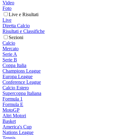
Video
Foto
Live e Risultati
Live
Diretta Calcio
Risultati e Classifiche
Sezioni
Calcio
Mercato
Serie A
Serie B
Coppa Italia
Champions League
Europa League
Conference League
Calcio Estero
Supercoppa Italiana
Formula 1
Formula E
MotoGP
Altri Motori
Basket
America's Cup
Nations League
Tennis