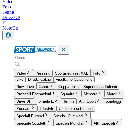
Video
Foto
Tennis
Drive UP
F1
MotoGp
Video
Pressing
Sportmediaset XXL
Foto
Live
Diretta Calcio
Risultati e Classifiche
News Live
Calcio
Coppa Italia
Supercoppa Italiana
Probabili Formazioni
Squadre
Mercato
Motori
Drive UP
Formula E
Tennis
Altri Sport
Sondaggi
Podcast
Lifestyle
Un libro a settimana
Speciali Europei
Speciali Olimpiadi
Speciale Scudetti
Speciali Mondiali
Altri Speciali