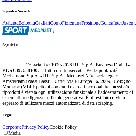
Squadra Serie A
Atalanta
Bologna
Cagliari
Como
Fiorentina
Frosinone
Genoa
Inter
Juvent
Seguici su
Copyright © 1999-
2026
RTI S.p.A. Business Digital -
P.Iva 03976881007 - Tutti i diritti riservati - Per la pubblicità
Mediamond S.p.A. - RTI S.p.A., Mediaset N.V., sede legale
Amsterdam (Paesi Bassi) - Uffici Viale Europa 46, 20093 Cologno
Monzese (MI)
Rispetto ai contenuti e ai dati personali trasmessi e/o
riprodotti è vietata ogni utilizzazione funzionale all’addestramento di
sistemi di intelligenza artificiale generativa. È altresì fatto divieto
espresso di utilizzare mezzi automatizzati di data scraping.
Legal
Corporate
Privacy Policy
Cookie Policy
Media