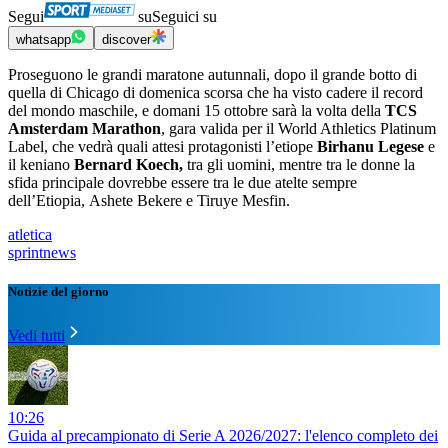
Segui
su
Seguici su
whatsapp
discover
Proseguono le grandi maratone autunnali, dopo il grande botto di
quella di Chicago di domenica scorsa che ha visto cadere il record
del mondo maschile, e domani 15 ottobre sarà la volta della
TCS
Amsterdam Marathon
, gara valida per il World Athletics Platinum
Label, che vedrà quali attesi protagonisti l’etiope
Birhanu Legese
e
il keniano
Bernard Koech,
tra gli uomini, mentre tra le donne la
sfida principale dovrebbe essere tra le due atelte sempre
dell’Etiopia, Ashete Bekere e Tiruye Mesfin.
atletica
sprintnews
Notizie del giorno
Vedi tutti
10:26
Guida al precampionato di Serie A 2026/2027: l'elenco completo dei