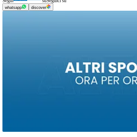
Segui
su
Seguici su
whatsapp
discover