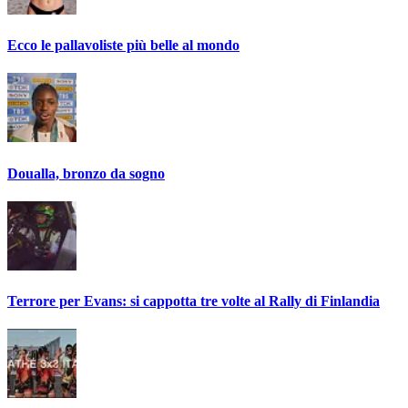
Ecco le pallavoliste più belle al mondo
Doualla, bronzo da sogno
Terrore per Evans: si cappotta tre volte al Rally di Finlandia