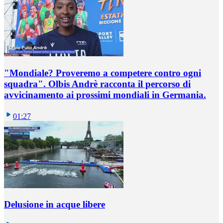
"Mondiale? Proveremo a competere contro ogni
squadra". Olbis Andrè racconta il percorso di
avvicinamento ai prossimi mondiali in Germania.
01:27
Delusione in acque libere