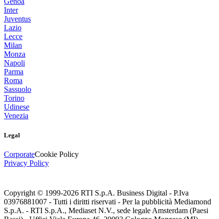
Genoa
Inter
Juventus
Lazio
Lecce
Milan
Monza
Napoli
Parma
Roma
Sassuolo
Torino
Udinese
Venezia
Legal
Corporate
Cookie Policy
Privacy Policy
Copyright © 1999-
2026
RTI S.p.A. Business Digital - P.Iva
03976881007 - Tutti i diritti riservati - Per la pubblicità Mediamond
S.p.A. - RTI S.p.A., Mediaset N.V., sede legale Amsterdam (Paesi