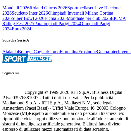
Mondiali 2026
Roland Garros 2026
Sportmediaset Live Riccione
2026
Scudetto Inter 2026
Olimpiadi Invernali Milano Cortina
2026
Super Bowl 2026
Eicma 2025
Mondiale per club 2025
EICMA
Riding Fest 2025
Paralimpiadi Parigi 2024
Olimpiadi Parigi
2024
Euro 2024
Squadra Serie A
Atalanta
Bologna
Cagliari
Como
Fiorentina
Frosinone
Genoa
Inter
Juvent
Seguici su
Copyright © 1999-
2026
RTI S.p.A. Business Digital -
P.Iva 03976881007 - Tutti i diritti riservati - Per la pubblicità
Mediamond S.p.A. - RTI S.p.A., Mediaset N.V., sede legale
Amsterdam (Paesi Bassi) - Uffici Viale Europa 46, 20093 Cologno
Monzese (MI)
Rispetto ai contenuti e ai dati personali trasmessi e/o
riprodotti è vietata ogni utilizzazione funzionale all’addestramento di
sistemi di intelligenza artificiale generativa. È altresì fatto divieto
espresso di utilizzare mezzi automatizzati di data scraping.