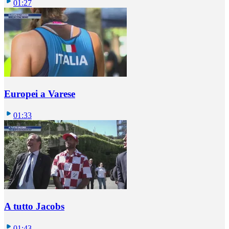
01:27
Europei a Varese
01:33
A tutto Jacobs
01:43