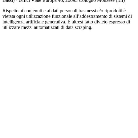
Bassi) - Uffici Viale Europa 46, 20093 Cologno Monzese (MI)
Rispetto ai contenuti e ai dati personali trasmessi e/o riprodotti è
vietata ogni utilizzazione funzionale all’addestramento di sistemi di
intelligenza artificiale generativa. È altresì fatto divieto espresso di
utilizzare mezzi automatizzati di data scraping.