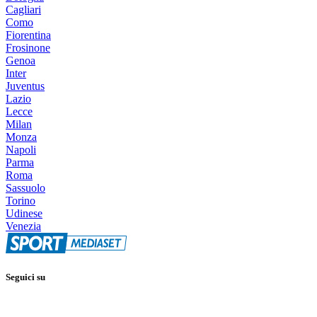
Cagliari
Como
Fiorentina
Frosinone
Genoa
Inter
Juventus
Lazio
Lecce
Milan
Monza
Napoli
Parma
Roma
Sassuolo
Torino
Udinese
Venezia
Seguici su