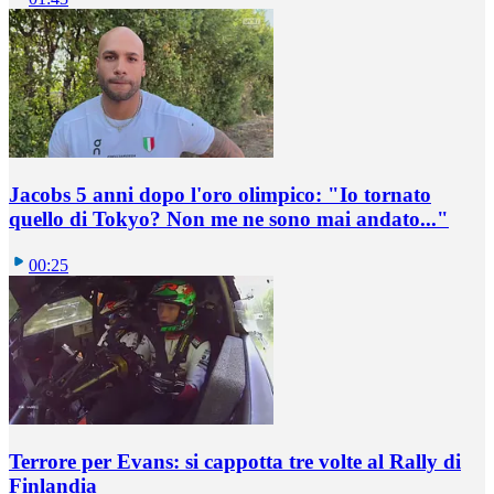
Jacobs 5 anni dopo l'oro olimpico: "Io tornato
quello di Tokyo? Non me ne sono mai andato..."
00:25
Terrore per Evans: si cappotta tre volte al Rally di
Finlandia