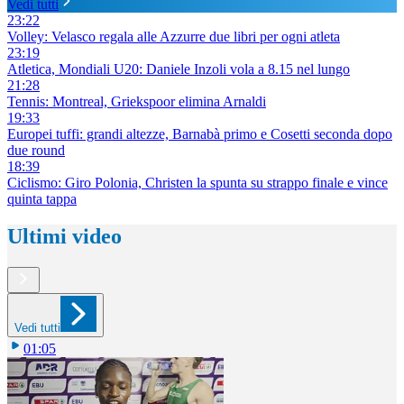
Vedi tutti
23:22
Volley: Velasco regala alle Azzurre due libri per ogni atleta
23:19
Atletica, Mondiali U20: Daniele Inzoli vola a 8.15 nel lungo
21:28
Tennis: Montreal, Griekspoor elimina Arnaldi
19:33
Europei tuffi: grandi altezze, Barnabà primo e Cosetti seconda dopo
due round
18:39
Ciclismo: Giro Polonia, Christen la spunta su strappo finale e vince
quinta tappa
Ultimi video
Vedi tutti
01:05