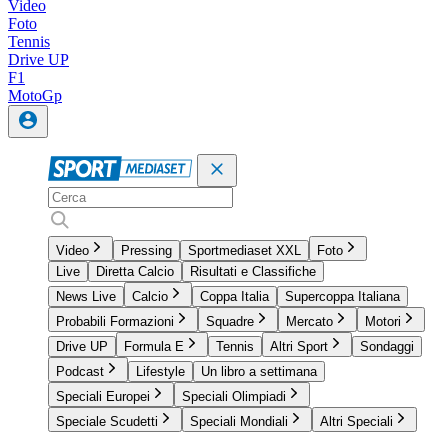
Video
Foto
Tennis
Drive UP
F1
MotoGp
Video
Pressing
Sportmediaset XXL
Foto
Live
Diretta Calcio
Risultati e Classifiche
News Live
Calcio
Coppa Italia
Supercoppa Italiana
Probabili Formazioni
Squadre
Mercato
Motori
Drive UP
Formula E
Tennis
Altri Sport
Sondaggi
Podcast
Lifestyle
Un libro a settimana
Speciali Europei
Speciali Olimpiadi
Speciale Scudetti
Speciali Mondiali
Altri Speciali