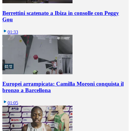
Berrettini scatenato a Ibiza in consolle con Peggy
Gou
01:33
Europei arrampicata: Camilla Moroni conquista il
bronzo a Barcellona
01:05