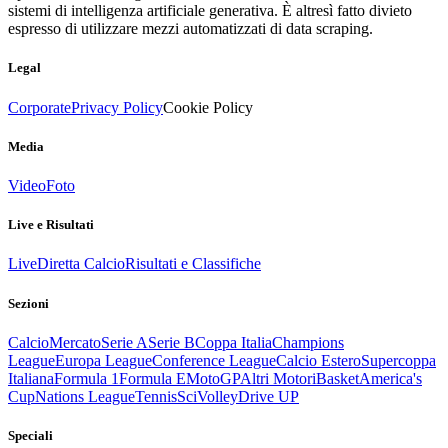
sistemi di intelligenza artificiale generativa. È altresì fatto divieto
espresso di utilizzare mezzi automatizzati di data scraping.
Legal
Corporate
Privacy Policy
Cookie Policy
Media
Video
Foto
Live e Risultati
Live
Diretta Calcio
Risultati e Classifiche
Sezioni
Calcio
Mercato
Serie A
Serie B
Coppa Italia
Champions
League
Europa League
Conference League
Calcio Estero
Supercoppa
Italiana
Formula 1
Formula E
MotoGP
Altri Motori
Basket
America's
Cup
Nations League
Tennis
Sci
Volley
Drive UP
Speciali