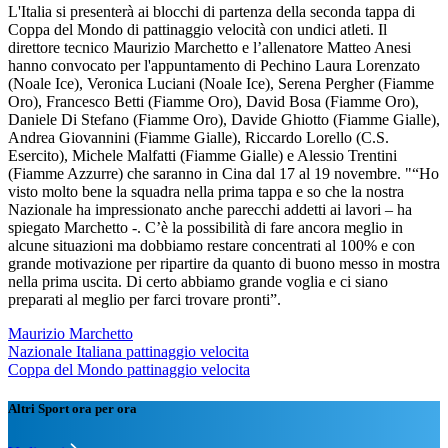
L'Italia si presenterà ai blocchi di partenza della seconda tappa di
Coppa del Mondo di pattinaggio velocità con undici atleti. Il
direttore tecnico Maurizio Marchetto e l’allenatore Matteo Anesi
hanno convocato per l'appuntamento di Pechino Laura Lorenzato
(Noale Ice), Veronica Luciani (Noale Ice), Serena Pergher (Fiamme
Oro), Francesco Betti (Fiamme Oro), David Bosa (Fiamme Oro),
Daniele Di Stefano (Fiamme Oro), Davide Ghiotto (Fiamme Gialle),
Andrea Giovannini (Fiamme Gialle), Riccardo Lorello (C.S.
Esercito), Michele Malfatti (Fiamme Gialle) e Alessio Trentini
(Fiamme Azzurre) che saranno in Cina dal 17 al 19 novembre. "“Ho
visto molto bene la squadra nella prima tappa e so che la nostra
Nazionale ha impressionato anche parecchi addetti ai lavori – ha
spiegato Marchetto -. C’è la possibilità di fare ancora meglio in
alcune situazioni ma dobbiamo restare concentrati al 100% e con
grande motivazione per ripartire da quanto di buono messo in mostra
nella prima uscita. Di certo abbiamo grande voglia e ci siano
preparati al meglio per farci trovare pronti”.
Maurizio Marchetto
Nazionale Italiana pattinaggio velocita
Coppa del Mondo pattinaggio velocita
Altri Sport ora per ora