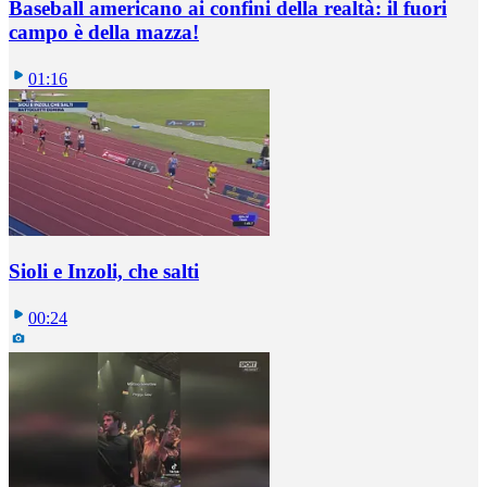
Baseball americano ai confini della realtà: il fuori
campo è della mazza!
01:16
Sioli e Inzoli, che salti
00:24