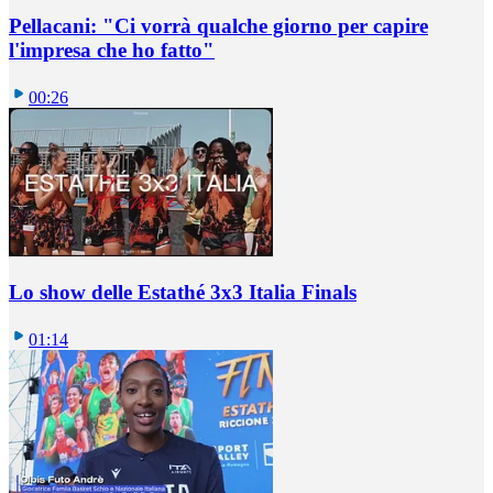
Pellacani: "Ci vorrà qualche giorno per capire
l'impresa che ho fatto"
00:26
Lo show delle Estathé 3x3 Italia Finals
01:14