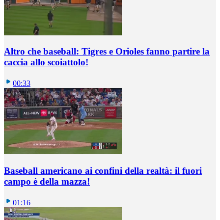
Altro che baseball: Tigres e Orioles fanno partire la
caccia allo scoiattolo!
00:33
Baseball americano ai confini della realtà: il fuori
campo è della mazza!
01:16