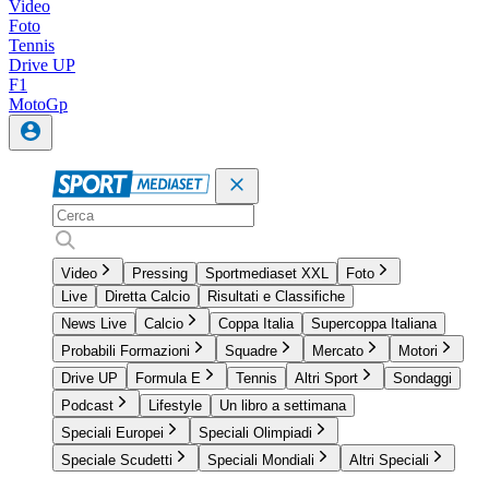
Video
Foto
Tennis
Drive UP
F1
MotoGp
Video
Pressing
Sportmediaset XXL
Foto
Live
Diretta Calcio
Risultati e Classifiche
News Live
Calcio
Coppa Italia
Supercoppa Italiana
Probabili Formazioni
Squadre
Mercato
Motori
Drive UP
Formula E
Tennis
Altri Sport
Sondaggi
Podcast
Lifestyle
Un libro a settimana
Speciali Europei
Speciali Olimpiadi
Speciale Scudetti
Speciali Mondiali
Altri Speciali