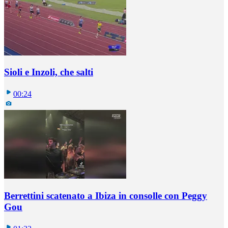
Sioli e Inzoli, che salti
00:24
Berrettini scatenato a Ibiza in consolle con Peggy
Gou