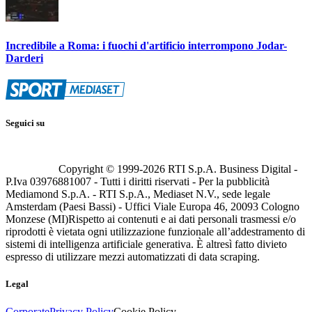
Incredibile a Roma: i fuochi d'artificio interrompono Jodar-
Darderi
Seguici su
Copyright © 1999-
2026
RTI S.p.A. Business Digital -
P.Iva 03976881007 - Tutti i diritti riservati - Per la pubblicità
Mediamond S.p.A. - RTI S.p.A., Mediaset N.V., sede legale
Amsterdam (Paesi Bassi) - Uffici Viale Europa 46, 20093 Cologno
Monzese (MI)
Rispetto ai contenuti e ai dati personali trasmessi e/o
riprodotti è vietata ogni utilizzazione funzionale all’addestramento di
sistemi di intelligenza artificiale generativa. È altresì fatto divieto
espresso di utilizzare mezzi automatizzati di data scraping.
Legal
Corporate
Privacy Policy
Cookie Policy