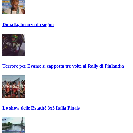
Doualla, bronzo da sogno
Terrore per Evans: si cappotta tre volte al Rally di Finlandia
Lo show delle Estathé 3x3 Italia Finals