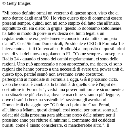
© Getty Images
"Mi posso definire ormai un veterano di questo sport, visto che ci
sono dentro dagli anni '90. Ho visto questo tipo di commenti essere
presenti sempre, quindi non mi sono stupito del fatto che all'inizio,
soprattutto chi era dietro in griglia, questo lo dobbiamo sottolineare,
ha fatto in modo di porre in evidenza dei limiti legati a un
regolamento che era perfettamente conosciuto da tutti da un paio
d'anni". Così Stefano Domenicali, Presidente e CEO di Formula 1 è
intervenuto a Tutti Convocati su Radio 24 a proposito di questi primi
mesi di vita del nuovo regolamento F1. "Come sempre - prosegue a
Radio 24 - quando ci sono dei cambi regolamentari, ci sono delle
ragioni. Uno può apprezzarlo o non apprezzarlo, ma ripeto, ci sono
ragioni che hanno portato a una necessità di avere una power unit di
questo tipo, perché sennò non avremmo avuto costruttori
partecipanti al mondiale di Formula 1 oggi. Già il prossimo ciclo,
visto che ormai è cambiata la fattibilità di quello che è l'input del
costruttore in Formula 1, vedrà una power unit tornare sicuramente a
una situazione più classica, dove le macchine saranno più leggere,
dove ci sarà la benzina sostenibile" rassicura gli ascoltatori
Domenicali che aggiunge: "Già dopo i primi tre Gran Premi,
all'ultimo a Miami, questi dettagli così tecnici per puristi sono già
calati; già dalla prossima gara abbiamo preso delle misure per il
prossimo anno per ridurre al minimo il commento dei cosiddetti
puristi, come è giusto considerare, ci mancherebbe altro.". Il