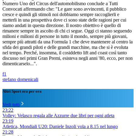
Numero Uno del Circus dell'automobilismo conclude a Tutti
Convocati affermando che: "Le gare sono avvincenti, il pubblico
cresce e quindi gli stimoli noi dobbiamo sempre raccoglierli e
metterli in una prospettiva dove ci sono state delle ragioni per cui
siamo andati in questa direzione. Il nostro obiettivo è quello di
rimanere sempre in ascolto di chi ci segue. Oggi ci stanno seguendo
milioni e milioni di persone in tutto il mondo, sempre più giovani,
sempre più attratti da una Formula 1 che deve mantenere al centro la
sfida dei grandi piloti e delle grandi macchine, ma che si è evoluta
nel tempo. Perché, insomma, il cosiddetto lift and coast così tanto
discusso nei primi Gran Premi, esisteva negli anni '80, ecco, per non
dimenticarselo...".
f1
stefano domenicali
Altri Sport ora per ora
Vedi tutti
23:22
Volley: Velasco regala alle Azzurre due libri per ogni atleta
23:19
Atletica, Mondiali U20: Daniele Inzoli vola a 8.15 nel lungo
21:28