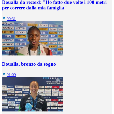
Doualla da record: "Ho fatto due volte i 100 metri
per correre dalla mia famiglia"
00:31
Doualla, bronzo da sogno
01:09