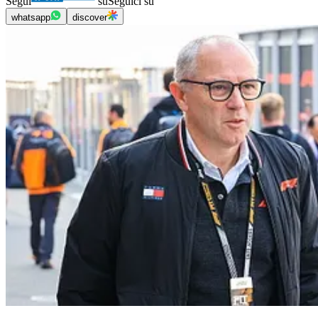
Segui
su
Seguici su
whatsapp
discover