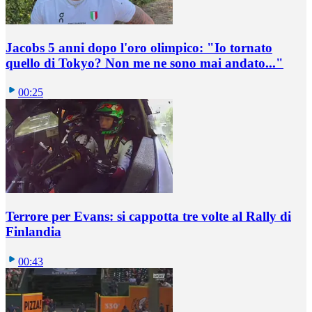
Jacobs 5 anni dopo l'oro olimpico: "Io tornato
quello di Tokyo? Non me ne sono mai andato..."
00:25
Terrore per Evans: si cappotta tre volte al Rally di
Finlandia
00:43