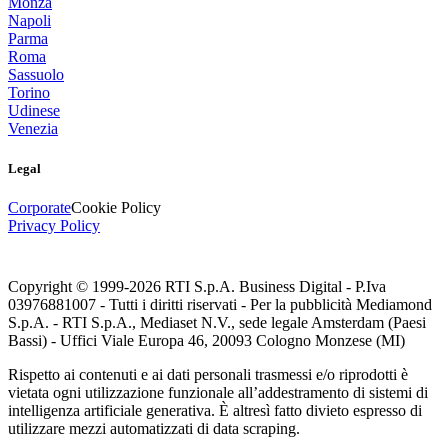
Monza
Napoli
Parma
Roma
Sassuolo
Torino
Udinese
Venezia
Legal
Corporate
Cookie Policy
Privacy Policy
Copyright © 1999-
2026
RTI S.p.A. Business Digital - P.Iva
03976881007 - Tutti i diritti riservati - Per la pubblicità Mediamond
S.p.A. - RTI S.p.A., Mediaset N.V., sede legale Amsterdam (Paesi
Bassi) - Uffici Viale Europa 46, 20093 Cologno Monzese (MI)
Rispetto ai contenuti e ai dati personali trasmessi e/o riprodotti è
vietata ogni utilizzazione funzionale all’addestramento di sistemi di
intelligenza artificiale generativa. È altresì fatto divieto espresso di
utilizzare mezzi automatizzati di data scraping.