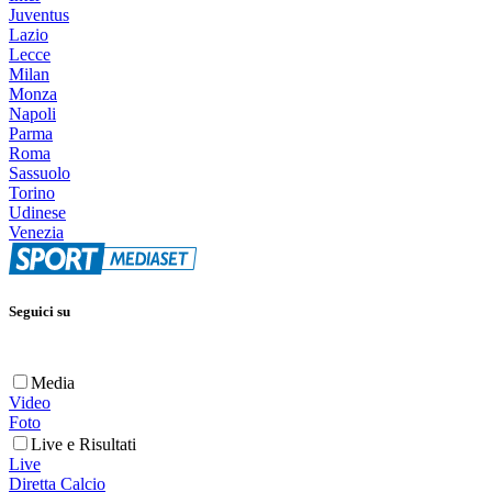
Juventus
Lazio
Lecce
Milan
Monza
Napoli
Parma
Roma
Sassuolo
Torino
Udinese
Venezia
Seguici su
Media
Video
Foto
Live e Risultati
Live
Diretta Calcio