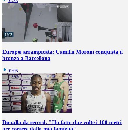
01:33
Europei arrampicata: Camilla Moroni conquista il
bronzo a Barcellona
01:05
Doualla da record: "Ho fatto due volte i 100 metri
per correre dalla mia famiglia"