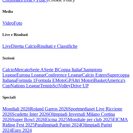
Media
Video
Foto
Live e Risultati
Live
Diretta Calcio
Risultati e Classifiche
Sezioni
Calcio
Mercato
Serie A
Serie B
Coppa Italia
Champions
League
Europa League
Conference League
Calcio Estero
Supercoppa
Italiana
Formula 1
Formula E
MotoGP
Altri Motori
Basket
America's
Cup
Nations League
Tennis
Sci
Volley
Drive UP
Speciali
Mondiali 2026
Roland Garros 2026
Sportmediaset Live Riccione
2026
Scudetto Inter 2026
Olimpiadi Invernali Milano Cortina
2026
Super Bowl 2026
Eicma 2025
Mondiale per club 2025
EICMA
Riding Fest 2025
Paralimpiadi Parigi 2024
Olimpiadi Parigi
2024
Euro 2024