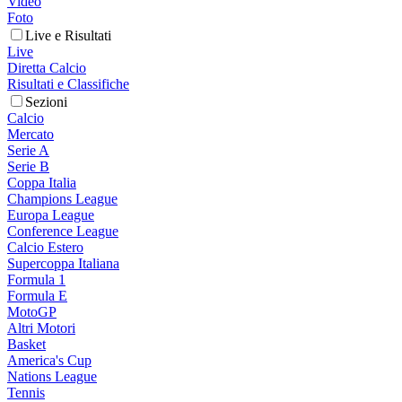
Video
Foto
Live e Risultati
Live
Diretta Calcio
Risultati e Classifiche
Sezioni
Calcio
Mercato
Serie A
Serie B
Coppa Italia
Champions League
Europa League
Conference League
Calcio Estero
Supercoppa Italiana
Formula 1
Formula E
MotoGP
Altri Motori
Basket
America's Cup
Nations League
Tennis