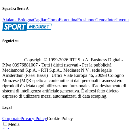
Squadra Serie A
Atalanta
Bologna
Cagliari
Como
Fiorentina
Frosinone
Genoa
Inter
Juvent
Seguici su
Copyright © 1999-
2026
RTI S.p.A. Business Digital -
P.Iva 03976881007 - Tutti i diritti riservati - Per la pubblicità
Mediamond S.p.A. - RTI S.p.A., Mediaset N.V., sede legale
Amsterdam (Paesi Bassi) - Uffici Viale Europa 46, 20093 Cologno
Monzese (MI)
Rispetto ai contenuti e ai dati personali trasmessi e/o
riprodotti è vietata ogni utilizzazione funzionale all’addestramento di
sistemi di intelligenza artificiale generativa. È altresì fatto divieto
espresso di utilizzare mezzi automatizzati di data scraping.
Legal
Corporate
Privacy Policy
Cookie Policy
Media