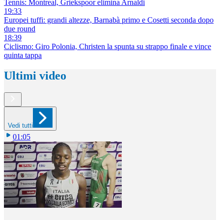
Tennis: Montreal, Griekspoor elimina Arnaldi
19:33
Europei tuffi: grandi altezze, Barnabà primo e Cosetti seconda dopo
due round
18:39
Ciclismo: Giro Polonia, Christen la spunta su strappo finale e vince
quinta tappa
Ultimi video
Vedi tutti
01:05