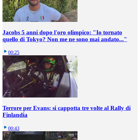
Jacobs 5 anni dopo l'oro olimpico: "Io tornato
quello di Tokyo? Non me ne sono mai andato..."
00:25
Terrore per Evans: si cappotta tre volte al Rally di
Finlandia
00:43