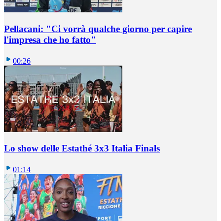
Pellacani: "Ci vorrà qualche giorno per capire
l'impresa che ho fatto"
00:26
Lo show delle Estathé 3x3 Italia Finals
01:14