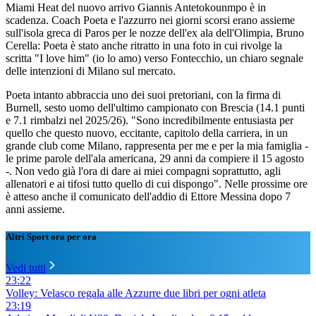
Miami Heat del nuovo arrivo Giannis Antetokounmpo è in
scadenza. Coach Poeta e l'azzurro nei giorni scorsi erano assieme
sull'isola greca di Paros per le nozze dell'ex ala dell'Olimpia, Bruno
Cerella: Poeta è stato anche ritratto in una foto in cui rivolge la
scritta "I love him" (io lo amo) verso Fontecchio, un chiaro segnale
delle intenzioni di Milano sul mercato.
Poeta intanto abbraccia uno dei suoi pretoriani, con la firma di
Burnell, sesto uomo dell'ultimo campionato con Brescia (14.1 punti
e 7.1 rimbalzi nel 2025/26). "Sono incredibilmente entusiasta per
quello che questo nuovo, eccitante, capitolo della carriera, in un
grande club come Milano, rappresenta per me e per la mia famiglia -
le prime parole dell'ala americana, 29 anni da compiere il 15 agosto
-. Non vedo già l'ora di dare ai miei compagni soprattutto, agli
allenatori e ai tifosi tutto quello di cui dispongo". Nelle prossime ore
è atteso anche il comunicato dell'addio di Ettore Messina dopo 7
anni assieme.
Altri Sport ora per ora
Vedi tutti
23:22
Volley: Velasco regala alle Azzurre due libri per ogni atleta
23:19