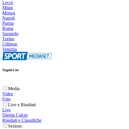
Lecce
Milan
Monza
Napoli
Parma
Roma
Sassuolo
Torino
Udinese
Venezia
Seguici su
Media
Video
Foto
Live e Risultati
Live
Diretta Calcio
Risultati e Classifiche
Sezioni