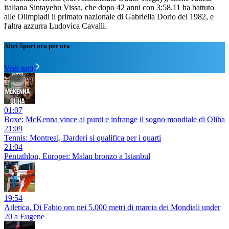
italiana Sintayehu Vissa, che dopo 42 anni con 3:58.11 ha battuto
alle Olimpiadi il primato nazionale di Gabriella Dorio del 1982, e
l'altra azzurra Ludovica Cavalli.
Altri Sport ora per ora
Vedi tutti
01:07
Boxe: McKenna vince ai punti e infrange il sogno mondiale di Oliha
21:09
Tennis: Montreal, Darderi si qualifica per i quarti
21:04
Pentathlon, Europei: Malan bronzo a Istanbul
19:54
Atletica, Di Fabio oro nei 5.000 metri di marcia dei Mondiali under
20 a Eugene