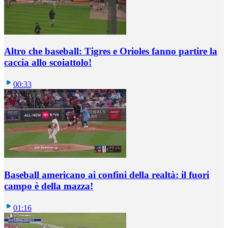
Altro che baseball: Tigres e Orioles fanno partire la
caccia allo scoiattolo!
00:33
Baseball americano ai confini della realtà: il fuori
campo è della mazza!
01:16