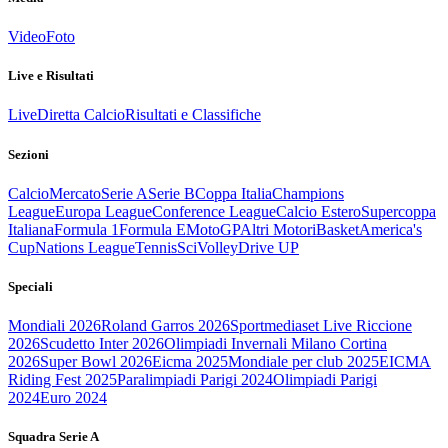
Video
Foto
Live e Risultati
Live
Diretta Calcio
Risultati e Classifiche
Sezioni
Calcio
Mercato
Serie A
Serie B
Coppa Italia
Champions
League
Europa League
Conference League
Calcio Estero
Supercoppa
Italiana
Formula 1
Formula E
MotoGP
Altri Motori
Basket
America's
Cup
Nations League
Tennis
Sci
Volley
Drive UP
Speciali
Mondiali 2026
Roland Garros 2026
Sportmediaset Live Riccione
2026
Scudetto Inter 2026
Olimpiadi Invernali Milano Cortina
2026
Super Bowl 2026
Eicma 2025
Mondiale per club 2025
EICMA
Riding Fest 2025
Paralimpiadi Parigi 2024
Olimpiadi Parigi
2024
Euro 2024
Squadra Serie A