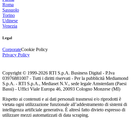
Roma
Sassuolo
Torino
Udinese
Venezia
Legal
Corporate
Cookie Policy
Privacy Policy
Copyright © 1999-
2026
RTI S.p.A. Business Digital - P.Iva
03976881007 - Tutti i diritti riservati - Per la pubblicità Mediamond
S.p.A. - RTI S.p.A., Mediaset N.V., sede legale Amsterdam (Paesi
Bassi) - Uffici Viale Europa 46, 20093 Cologno Monzese (MI)
Rispetto ai contenuti e ai dati personali trasmessi e/o riprodotti è
vietata ogni utilizzazione funzionale all’addestramento di sistemi di
intelligenza artificiale generativa. È altresì fatto divieto espresso di
utilizzare mezzi automatizzati di data scraping.