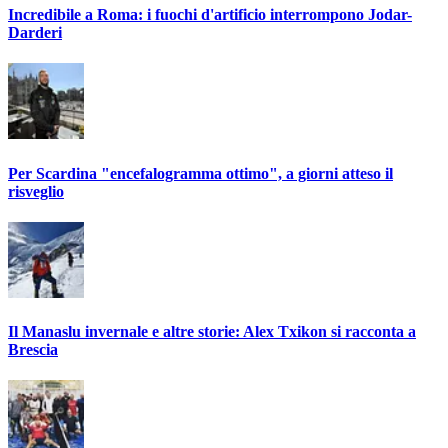
Incredibile a Roma: i fuochi d'artificio interrompono Jodar-
Darderi
Per Scardina "encefalogramma ottimo", a giorni atteso il
risveglio
Il Manaslu invernale e altre storie: Alex Txikon si racconta a
Brescia