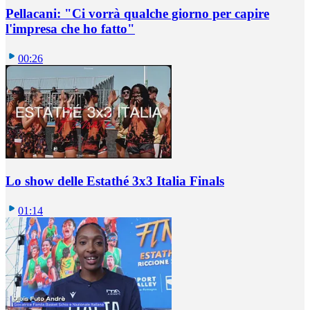
Pellacani: "Ci vorrà qualche giorno per capire
l'impresa che ho fatto"
00:26
Lo show delle Estathé 3x3 Italia Finals
01:14