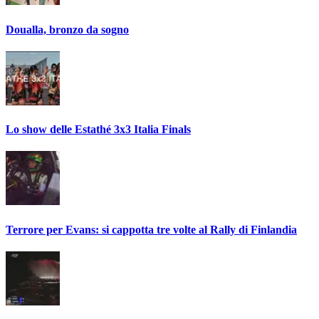
Doualla, bronzo da sogno
Lo show delle Estathé 3x3 Italia Finals
Terrore per Evans: si cappotta tre volte al Rally di Finlandia