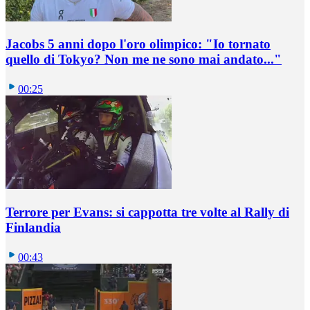
Jacobs 5 anni dopo l'oro olimpico: "Io tornato
quello di Tokyo? Non me ne sono mai andato..."
00:25
Terrore per Evans: si cappotta tre volte al Rally di
Finlandia
00:43