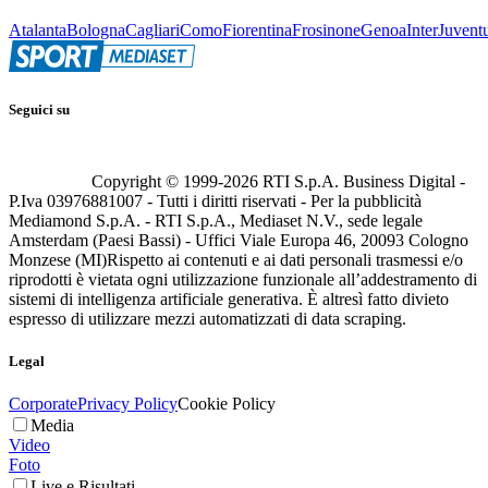
Atalanta
Bologna
Cagliari
Como
Fiorentina
Frosinone
Genoa
Inter
Juvent
Seguici su
Copyright © 1999-
2026
RTI S.p.A. Business Digital -
P.Iva 03976881007 - Tutti i diritti riservati - Per la pubblicità
Mediamond S.p.A. - RTI S.p.A., Mediaset N.V., sede legale
Amsterdam (Paesi Bassi) - Uffici Viale Europa 46, 20093 Cologno
Monzese (MI)
Rispetto ai contenuti e ai dati personali trasmessi e/o
riprodotti è vietata ogni utilizzazione funzionale all’addestramento di
sistemi di intelligenza artificiale generativa. È altresì fatto divieto
espresso di utilizzare mezzi automatizzati di data scraping.
Legal
Corporate
Privacy Policy
Cookie Policy
Media
Video
Foto
Live e Risultati