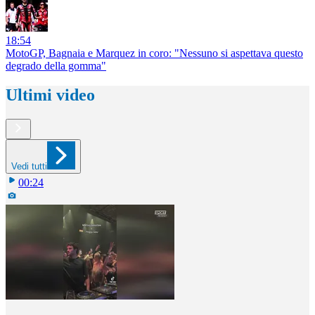
18:54
MotoGP, Bagnaia e Marquez in coro: "Nessuno si aspettava questo
degrado della gomma"
Ultimi video
Vedi tutti
00:24