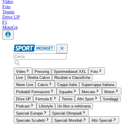
Video
Foto
Tennis
Drive UP
F1
MotoGp
Video
Pressing
Sportmediaset XXL
Foto
Live
Diretta Calcio
Risultati e Classifiche
News Live
Calcio
Coppa Italia
Supercoppa Italiana
Probabili Formazioni
Squadre
Mercato
Motori
Drive UP
Formula E
Tennis
Altri Sport
Sondaggi
Podcast
Lifestyle
Un libro a settimana
Speciali Europei
Speciali Olimpiadi
Speciale Scudetti
Speciali Mondiali
Altri Speciali