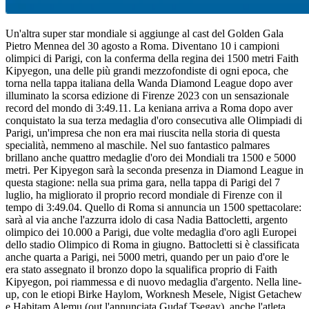
Un'altra super star mondiale si aggiunge al cast del Golden Gala
Pietro Mennea del 30 agosto a Roma. Diventano 10 i campioni
olimpici di Parigi, con la conferma della regina dei 1500 metri Faith
Kipyegon, una delle più grandi mezzofondiste di ogni epoca, che
torna nella tappa italiana della Wanda Diamond League dopo aver
illuminato la scorsa edizione di Firenze 2023 con un sensazionale
record del mondo di 3:49.11. La keniana arriva a Roma dopo aver
conquistato la sua terza medaglia d'oro consecutiva alle Olimpiadi di
Parigi, un'impresa che non era mai riuscita nella storia di questa
specialità, nemmeno al maschile. Nel suo fantastico palmares
brillano anche quattro medaglie d'oro dei Mondiali tra 1500 e 5000
metri. Per Kipyegon sarà la seconda presenza in Diamond League in
questa stagione: nella sua prima gara, nella tappa di Parigi del 7
luglio, ha migliorato il proprio record mondiale di Firenze con il
tempo di 3:49.04. Quello di Roma si annuncia un 1500 spettacolare:
sarà al via anche l'azzurra idolo di casa Nadia Battocletti, argento
olimpico dei 10.000 a Parigi, due volte medaglia d'oro agli Europei
dello stadio Olimpico di Roma in giugno. Battocletti si è classificata
anche quarta a Parigi, nei 5000 metri, quando per un paio d'ore le
era stato assegnato il bronzo dopo la squalifica proprio di Faith
Kipyegon, poi riammessa e di nuovo medaglia d'argento. Nella line-
up, con le etiopi Birke Haylom, Worknesh Mesele, Nigist Getachew
e Habitam Alemu (out l'annunciata Gudaf Tsegay), anche l'atleta