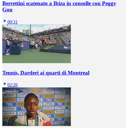
Berrettini scatenato a Ibiza in consolle con Peggy
Gou
00:31
Tennis, Darderi ai quarti di Montreal
02:26