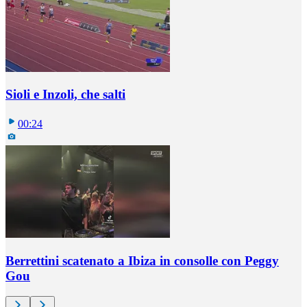
Sioli e Inzoli, che salti
00:24
Berrettini scatenato a Ibiza in consolle con Peggy
Gou