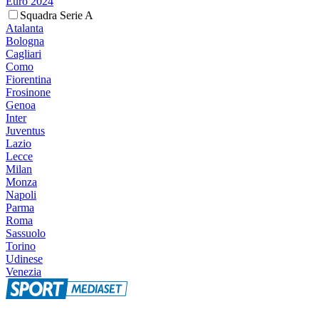
Euro 2024
Squadra Serie A
Atalanta
Bologna
Cagliari
Como
Fiorentina
Frosinone
Genoa
Inter
Juventus
Lazio
Lecce
Milan
Monza
Napoli
Parma
Roma
Sassuolo
Torino
Udinese
Venezia