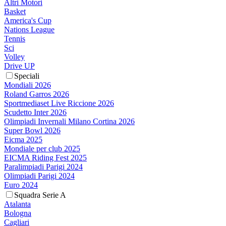
Altri Motori
Basket
America's Cup
Nations League
Tennis
Sci
Volley
Drive UP
Speciali
Mondiali 2026
Roland Garros 2026
Sportmediaset Live Riccione 2026
Scudetto Inter 2026
Olimpiadi Invernali Milano Cortina 2026
Super Bowl 2026
Eicma 2025
Mondiale per club 2025
EICMA Riding Fest 2025
Paralimpiadi Parigi 2024
Olimpiadi Parigi 2024
Euro 2024
Squadra Serie A
Atalanta
Bologna
Cagliari