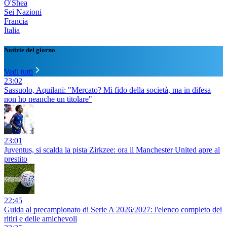
O'Shea
Sei Nazioni
Francia
Italia
Notizie del giorno
Vedi tutti
23:02
Sassuolo, Aquilani: "Mercato? Mi fido della società, ma in difesa
non ho neanche un titolare"
23:01
Juventus, si scalda la pista Zirkzee: ora il Manchester United apre al
prestito
22:45
Guida al precampionato di Serie A 2026/2027: l'elenco completo dei
ritiri e delle amichevoli