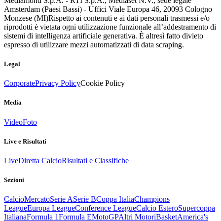
Mediamond S.p.A. - RTI S.p.A., Mediaset N.V., sede legale
Amsterdam (Paesi Bassi) - Uffici Viale Europa 46, 20093 Cologno
Monzese (MI)
Rispetto ai contenuti e ai dati personali trasmessi e/o
riprodotti è vietata ogni utilizzazione funzionale all’addestramento di
sistemi di intelligenza artificiale generativa. È altresì fatto divieto
espresso di utilizzare mezzi automatizzati di data scraping.
Legal
Corporate
Privacy Policy
Cookie Policy
Media
Video
Foto
Live e Risultati
Live
Diretta Calcio
Risultati e Classifiche
Sezioni
Calcio
Mercato
Serie A
Serie B
Coppa Italia
Champions
League
Europa League
Conference League
Calcio Estero
Supercoppa
Italiana
Formula 1
Formula E
MotoGP
Altri Motori
Basket
America's