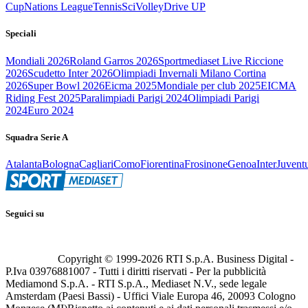
Cup
Nations League
Tennis
Sci
Volley
Drive UP
Speciali
Mondiali 2026
Roland Garros 2026
Sportmediaset Live Riccione
2026
Scudetto Inter 2026
Olimpiadi Invernali Milano Cortina
2026
Super Bowl 2026
Eicma 2025
Mondiale per club 2025
EICMA
Riding Fest 2025
Paralimpiadi Parigi 2024
Olimpiadi Parigi
2024
Euro 2024
Squadra Serie A
Atalanta
Bologna
Cagliari
Como
Fiorentina
Frosinone
Genoa
Inter
Juvent
Seguici su
Copyright © 1999-
2026
RTI S.p.A. Business Digital -
P.Iva 03976881007 - Tutti i diritti riservati - Per la pubblicità
Mediamond S.p.A. - RTI S.p.A., Mediaset N.V., sede legale
Amsterdam (Paesi Bassi) - Uffici Viale Europa 46, 20093 Cologno