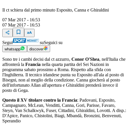
Il ct schiera dal primo minuto Esposito, Canna e Ghiraldini
07 Mar 2017 - 16:53
07 Mar 2017 - 16:53
Segui
su
Seguici su
whatsapp
discover
Sono tre i cambi decisi dal ct azzurro,
Conor O'Shea
, nell'Italia che
affronterà la
Francia
nella quarta partita del Sei Nazioni in
programma sabato prossimo a Roma. Rispetto alla sfida con
l'Inghilterra. Il tecnico irlandese punta su Esposito all'ala al posto di
Bisegni, non al meglio della condizione. Canna giocherà al posto
dell'infortunato Allan all'apertura e Ghiraldini prenderà invece il
posto di Gega.
Questo il XV titolare contro la Francia
: Padovani, Esposito,
Campagnaro, McLean, Venditti, Canna, Gori, Parisse, Favaro,
Steyn, Van Schalkwyk, Fuser, Cittadini, Ghiraldini, Lovotti. A disp.:
D'Apice, Panico, Chistolini, Biagi, Mbandà, Bronzini, Benvenuti,
Sperandio