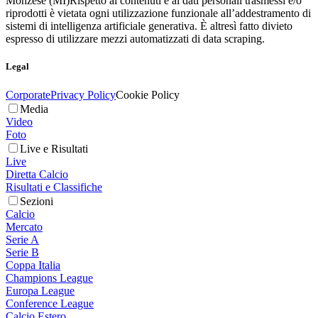
Monzese (MI)
Rispetto ai contenuti e ai dati personali trasmessi e/o
riprodotti è vietata ogni utilizzazione funzionale all’addestramento di
sistemi di intelligenza artificiale generativa. È altresì fatto divieto
espresso di utilizzare mezzi automatizzati di data scraping.
Legal
Corporate
Privacy Policy
Cookie Policy
Media
Video
Foto
Live e Risultati
Live
Diretta Calcio
Risultati e Classifiche
Sezioni
Calcio
Mercato
Serie A
Serie B
Coppa Italia
Champions League
Europa League
Conference League
Calcio Estero