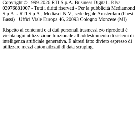
Copyright © 1999-
2026
RTI S.p.A. Business Digital - P.Iva
03976881007 - Tutti i diritti riservati - Per la pubblicità Mediamond
S.p.A. - RTI S.p.A., Mediaset N.V., sede legale Amsterdam (Paesi
Bassi) - Uffici Viale Europa 46, 20093 Cologno Monzese (MI)
Rispetto ai contenuti e ai dati personali trasmessi e/o riprodotti è
vietata ogni utilizzazione funzionale all’addestramento di sistemi di
intelligenza artificiale generativa. È altresì fatto divieto espresso di
utilizzare mezzi automatizzati di data scraping.