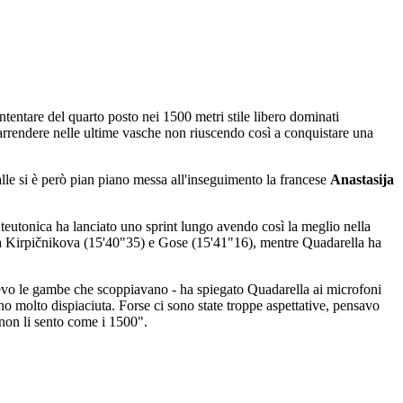
ontentare del quarto posto nei 1500 metri stile libero dominati
 arrendere nelle ultime vasche non riuscendo così a conquistare una
alle si è però pian piano messa all'inseguimento la francese
Anastasija
 teutonica ha lanciato uno sprint lungo avendo così la meglio nella
 a Kirpičnikova (15'40"35) e Gose (15'41"16), mentre Quadarella ha
vevo le gambe che scoppiavano - ha spiegato Quadarella ai microfoni
no molto dispiaciuta. Forse ci sono state troppe aspettative, pensavo
 non li sento come i 1500".