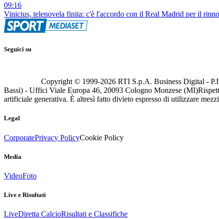
09:16
Vinicius, telenovela finita: c'è l'accordo con il Real Madrid per il rinn
Seguici su
Copyright © 1999-
2026
RTI S.p.A. Business Digital - P.I
Bassi) - Uffici Viale Europa 46, 20093 Cologno Monzese (MI)
Rispett
artificiale generativa. È altresì fatto divieto espresso di utilizzare mez
Legal
Corporate
Privacy Policy
Cookie Policy
Media
Video
Foto
Live e Risultati
Live
Diretta Calcio
Risultati e Classifiche