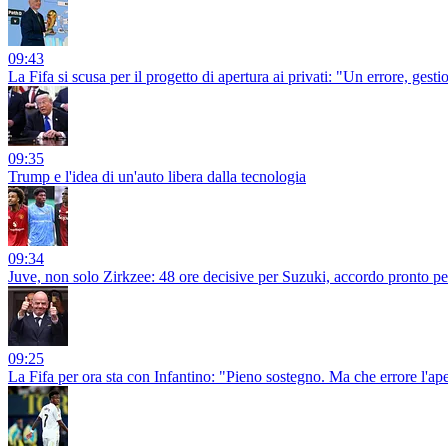
09:43
La Fifa si scusa per il progetto di apertura ai privati: "Un errore, gesti
09:35
Trump e l'idea di un'auto libera dalla tecnologia
09:34
Juve, non solo Zirkzee: 48 ore decisive per Suzuki, accordo pronto p
09:25
La Fifa per ora sta con Infantino: "Pieno sostegno. Ma che errore l'aper