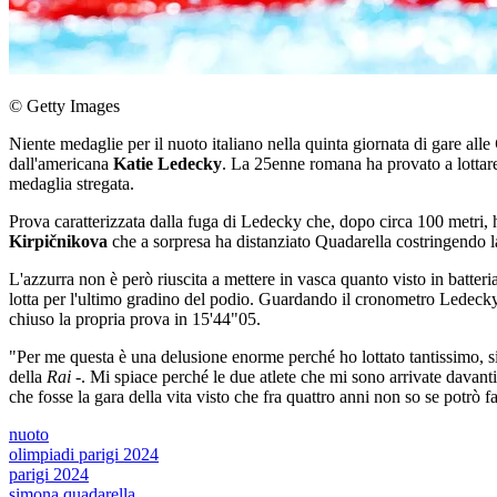
© Getty Images
Niente medaglie per il nuoto italiano nella quinta giornata di gare alle
dall'americana
Katie Ledecky
. La 25enne romana ha provato a lottare
medaglia stregata.
Prova caratterizzata dalla fuga di Ledecky che, dopo circa 100 metri, h
Kirpičnikova
che a sorpresa ha distanziato Quadarella costringendo la
L'azzurra non è però riuscita a mettere in vasca quanto visto in batter
lotta per l'ultimo gradino del podio. Guardando il cronometro Ledeck
chiuso la propria prova in 15'44"05.
"Per me questa è una delusione enorme perché ho lottato tantissimo, s
della
Rai
-. Mi spiace perché le due atlete che mi sono arrivate davant
che fosse la gara della vita visto che fra quattro anni non so se potrò
nuoto
olimpiadi parigi 2024
parigi 2024
simona quadarella