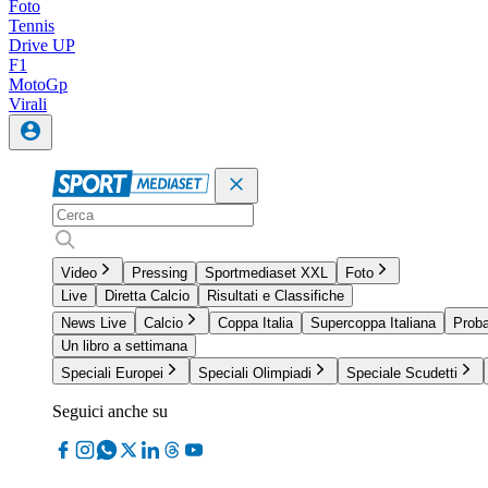
Foto
Tennis
Drive UP
F1
MotoGp
Virali
Video
Pressing
Sportmediaset XXL
Foto
Live
Diretta Calcio
Risultati e Classifiche
News Live
Calcio
Coppa Italia
Supercoppa Italiana
Proba
Un libro a settimana
Speciali Europei
Speciali Olimpiadi
Speciale Scudetti
Seguici anche su