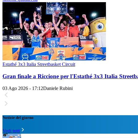
Estathé 3x3 Italia Streetbasket Circuit
Gran finale a Riccione per l'Estathé 3x3 Italia Streetb
03 Ago 2026 - 17:12
Daniele Rubini
Notizie del giorno
Vedi tutti