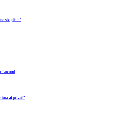
one sbagliata"
er Lucumi
tura ai privati"