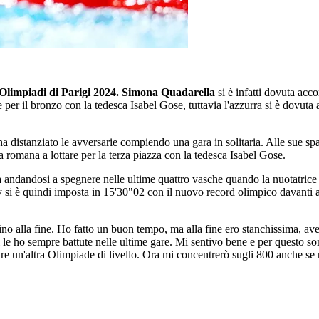
Olimpiadi di
Parigi 2024. Simona Quadarella
si è infatti dovuta acc
 per il bronzo con la tedesca Isabel Gose, tuttavia l'azzurra si è dovuta
a distanziato le avversarie compiendo una gara in solitaria. Alle sue sp
 romana a lottare per la terza piazza con la tedesca Isabel Gose.
ia andandosi a spegnere nelle ultime quattro vasche quando la nuotatrice
y si è quindi imposta in 15'30"02 con il nuovo record olimpico davanti
ino alla fine. Ho fatto un buon tempo, ma alla fine ero stanchissima, a
i le ho sempre battute nelle ultime gare. Mi sentivo bene e per questo so
 fare un'altra Olimpiade di livello. Ora mi concentrerò sugli 800 anche se