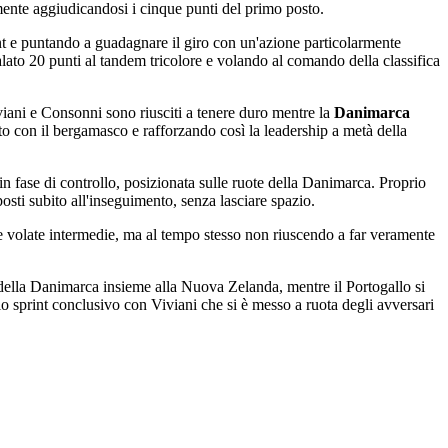
vamente aggiudicandosi i cinque punti del primo posto.
nt e puntando a guadagnare il giro con un'azione particolarmente
ato 20 punti al tandem tricolore e volando al comando della classifica
viani e Consonni sono riusciti a tenere duro mentre la
Danimarca
to con il bergamasco e rafforzando così la leadership a metà della
 fase di controllo, posizionata sulle ruote della Danimarca. Proprio
osti subito all'inseguimento, senza lasciare spazio.
e volate intermedie, ma al tempo stesso non riuscendo a far veramente
o della Danimarca insieme alla Nuova Zelanda, mentre il Portogallo si
lo sprint conclusivo con Viviani che si è messo a ruota degli avversari