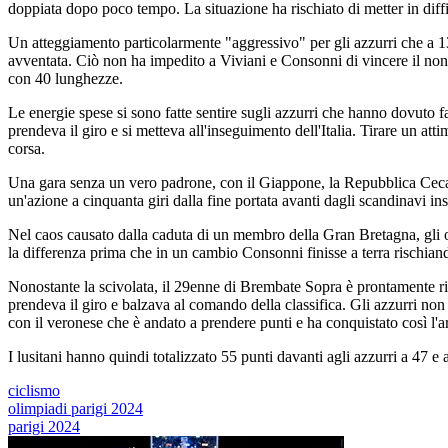
doppiata dopo poco tempo. La situazione ha rischiato di metter in diffi
Un atteggiamento particolarmente "aggressivo" per gli azzurri che a 1
avventata. Ciò non ha impedito a Viviani e Consonni di vincere il non
con 40 lunghezze.
Le energie spese si sono fatte sentire sugli azzurri che hanno dovuto 
prendeva il giro e si metteva all'inseguimento dell'Italia. Tirare un a
corsa.
Una gara senza un vero padrone, con il Giappone, la Repubblica Ceca e
un'azione a cinquanta giri dalla fine portata avanti dagli scandinavi 
Nel caos causato dalla caduta di un membro della Gran Bretagna, gli o
la differenza prima che in un cambio Consonni finisse a terra rischiando
Nonostante la scivolata, il 29enne di Brembate Sopra è prontamente rip
prendeva il giro e balzava al comando della classifica. Gli azzurri non
con il veronese che è andato a prendere punti e ha conquistato così l'ar
I lusitani hanno quindi totalizzato 55 punti davanti agli azzurri a 47 
ciclismo
olimpiadi parigi 2024
parigi 2024