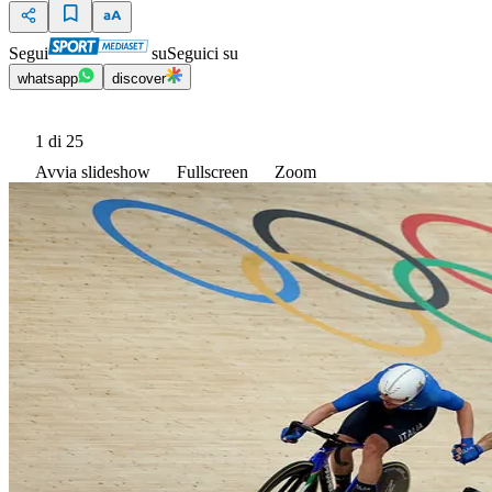
Segui
su
Seguici su
whatsapp
discover
1
di 25
Avvia slideshow
Fullscreen
Zoom