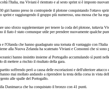
coltà l'Italia, ma Viviani è rientrato e al sesto sprint si è imposto nuo
30 giri hanno preso in contropiede il plotone conquistando l'ottavo spri
o sprint e raggiungendo il gruppo più numeroso, una mossa che ha regal
fare uno sforzo supplementare per tenere la coda del plotone, tuttavia Vi
ttimo il fiato è stato comunque utile per prendere nuovamente qualche pun
 l'Olanda che hanno guadagnato una tornata di vantaggio con l'Italia in
insieme alla Nuova Zelanda ha scatenato Viviani e Consonni che si sono p
ceanici hanno insistito insieme al Portogallo accumulando sì punti nell
 di mettere a rischio il risultato della gara.
artito soffrendo però a causa delle escoriazioni e dell'ulteriore attacc
 hanno mai mollato andando a riprendere la testa della corsa in vista del
gento alle spalle del Portogallo.
e alla Danimarca che ha conquistato il bronzo con 41 punti.