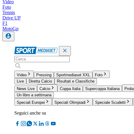
Video
Foto
Tennis
Drive UP
F1
MotoGp
Video
Pressing
Sportmediaset XXL
Foto
Live
Diretta Calcio
Risultati e Classifiche
News Live
Calcio
Coppa Italia
Supercoppa Italiana
Proba
Un libro a settimana
Speciali Europei
Speciali Olimpiadi
Speciale Scudetti
Seguici anche su