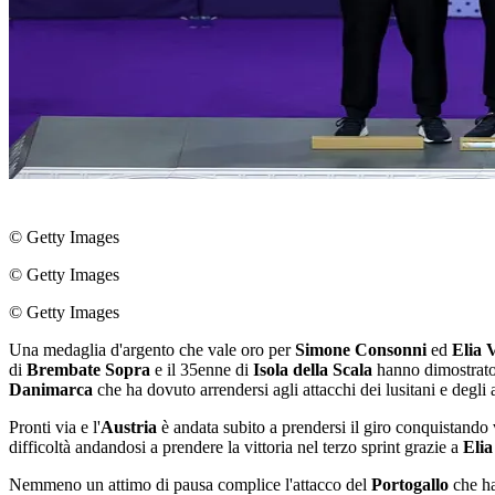
© Getty Images
© Getty Images
© Getty Images
Una medaglia d'argento che vale oro per
Simone Consonni
ed
Elia V
di
Brembate Sopra
e il 35enne di
Isola della Scala
hanno dimostrato 
Danimarca
che ha dovuto arrendersi agli attacchi dei lusitani e degli 
Pronti via e l'
Austria
è andata subito a prendersi il giro conquistando v
difficoltà andandosi a prendere la vittoria nel terzo sprint grazie a
Elia
Nemmeno un attimo di pausa complice l'attacco del
Portogallo
che ha