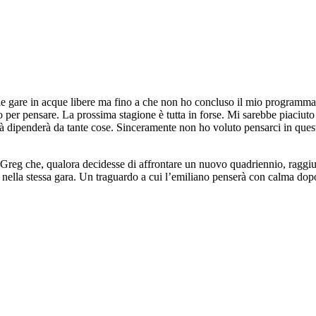
le gare in acque libere ma fino a che non ho concluso il mio programma 
per pensare. La prossima stagione è tutta in forse. Mi sarebbe piaciut
rà dipenderà da tante cose. Sinceramente non ho voluto pensarci in ques
di Greg che, qualora decidesse di affrontare un nuovo quadriennio, ragg
nte nella stessa gara. Un traguardo a cui l’emiliano penserà con calma do