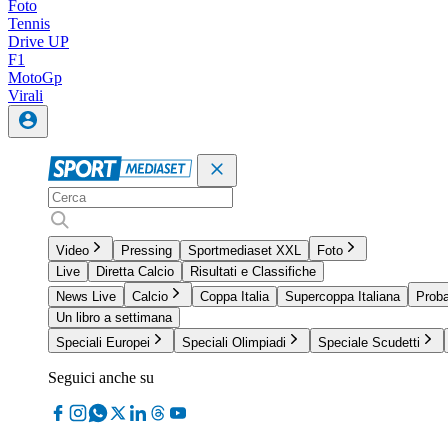
Foto
Tennis
Drive UP
F1
MotoGp
Virali
Video
Pressing
Sportmediaset XXL
Foto
Live
Diretta Calcio
Risultati e Classifiche
News Live
Calcio
Coppa Italia
Supercoppa Italiana
Proba
Un libro a settimana
Speciali Europei
Speciali Olimpiadi
Speciale Scudetti
Seguici anche su