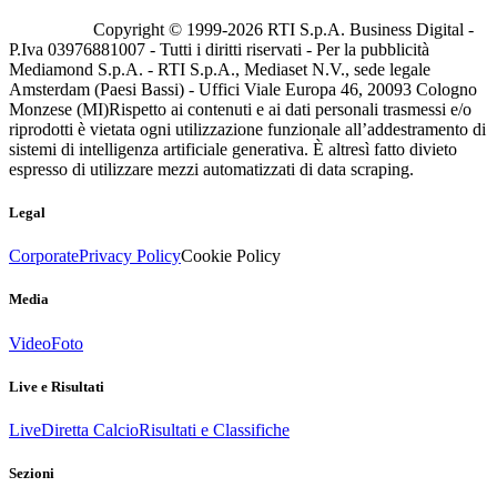
Copyright © 1999-
2026
RTI S.p.A. Business Digital -
P.Iva 03976881007 - Tutti i diritti riservati - Per la pubblicità
Mediamond S.p.A. - RTI S.p.A., Mediaset N.V., sede legale
Amsterdam (Paesi Bassi) - Uffici Viale Europa 46, 20093 Cologno
Monzese (MI)
Rispetto ai contenuti e ai dati personali trasmessi e/o
riprodotti è vietata ogni utilizzazione funzionale all’addestramento di
sistemi di intelligenza artificiale generativa. È altresì fatto divieto
espresso di utilizzare mezzi automatizzati di data scraping.
Legal
Corporate
Privacy Policy
Cookie Policy
Media
Video
Foto
Live e Risultati
Live
Diretta Calcio
Risultati e Classifiche
Sezioni