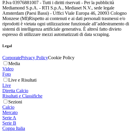
P.Iva 03976881007 - Tutti i diritti riservati - Per la pubblicità
Mediamond S.p.A. - RTI S.p.A., Mediaset N.V., sede legale
Amsterdam (Paesi Bassi) - Uffici Viale Europa 46, 20093 Cologno
Monzese (MI)
Rispetto ai contenuti e ai dati personali trasmessi e/o
riprodotti è vietata ogni utilizzazione funzionale all’addestramento di
sistemi di intelligenza artificiale generativa. È altresì fatto divieto
espresso di utilizzare mezzi automatizzati di data scraping.
Legal
Corporate
Privacy Policy
Cookie Policy
Media
Video
Foto
Live e Risultati
Live
Diretta Calcio
Risultati e Classifiche
Sezioni
Calcio
Mercato
Serie A
Serie B
Coppa Italia