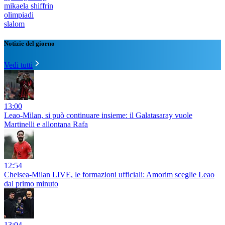
mikaela shiffrin
olimpiadi
slalom
Notizie del giorno
Vedi tutti
13:00
Leao-Milan, si può continuare insieme: il Galatasaray vuole
Martinelli e allontana Rafa
12:54
Chelsea-Milan LIVE, le formazioni ufficiali: Amorim sceglie Leao
dal primo minuto
13:04