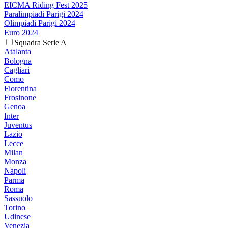
EICMA Riding Fest 2025
Paralimpiadi Parigi 2024
Olimpiadi Parigi 2024
Euro 2024
Squadra Serie A
Atalanta
Bologna
Cagliari
Como
Fiorentina
Frosinone
Genoa
Inter
Juventus
Lazio
Lecce
Milan
Monza
Napoli
Parma
Roma
Sassuolo
Torino
Udinese
Venezia