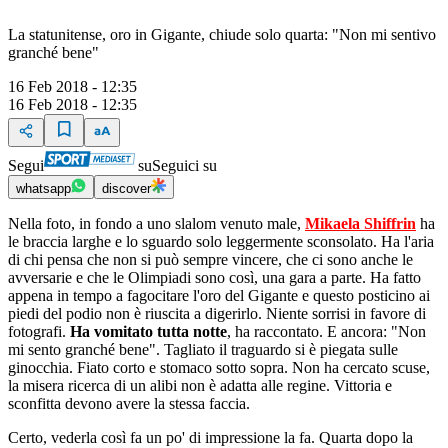
La statunitense, oro in Gigante, chiude solo quarta: "Non mi sentivo
granché bene"
16 Feb 2018 - 12:35
16 Feb 2018 - 12:35
Segui
su
Seguici su
whatsapp
discover
Nella foto, in fondo a uno slalom venuto male,
Mikaela Shiffrin
ha
le braccia larghe e lo sguardo solo leggermente sconsolato. Ha l'aria
di chi pensa che non si può sempre vincere, che ci sono anche le
avversarie e che le Olimpiadi sono così, una gara a parte. Ha fatto
appena in tempo a fagocitare l'oro del Gigante e questo posticino ai
piedi del podio non è riuscita a digerirlo. Niente sorrisi in favore di
fotografi.
Ha vomitato tutta notte
, ha raccontato. E ancora: "Non
mi sento granché bene". Tagliato il traguardo si è piegata sulle
ginocchia. Fiato corto e stomaco sotto sopra. Non ha cercato scuse,
la misera ricerca di un alibi non è adatta alle regine. Vittoria e
sconfitta devono avere la stessa faccia.
Certo, vederla così fa un po' di impressione la fa. Quarta dopo la