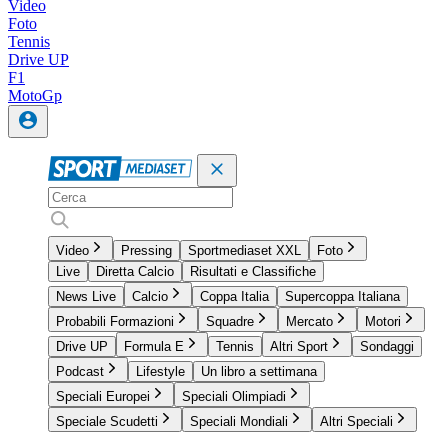
Video
Foto
Tennis
Drive UP
F1
MotoGp
Video
Pressing
Sportmediaset XXL
Foto
Live
Diretta Calcio
Risultati e Classifiche
News Live
Calcio
Coppa Italia
Supercoppa Italiana
Probabili Formazioni
Squadre
Mercato
Motori
Drive UP
Formula E
Tennis
Altri Sport
Sondaggi
Podcast
Lifestyle
Un libro a settimana
Speciali Europei
Speciali Olimpiadi
Speciale Scudetti
Speciali Mondiali
Altri Speciali