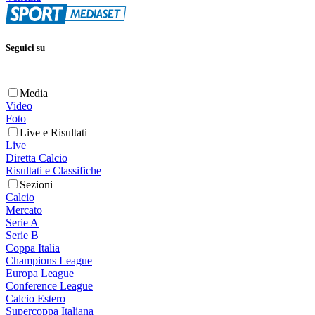
Seguici su
Media
Video
Foto
Live e Risultati
Live
Diretta Calcio
Risultati e Classifiche
Sezioni
Calcio
Mercato
Serie A
Serie B
Coppa Italia
Champions League
Europa League
Conference League
Calcio Estero
Supercoppa Italiana