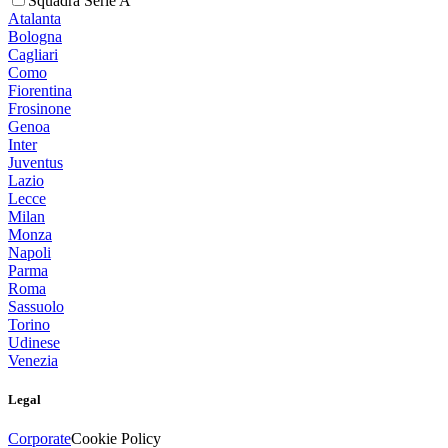
Squadra Serie A
Atalanta
Bologna
Cagliari
Como
Fiorentina
Frosinone
Genoa
Inter
Juventus
Lazio
Lecce
Milan
Monza
Napoli
Parma
Roma
Sassuolo
Torino
Udinese
Venezia
Legal
Corporate
Cookie Policy