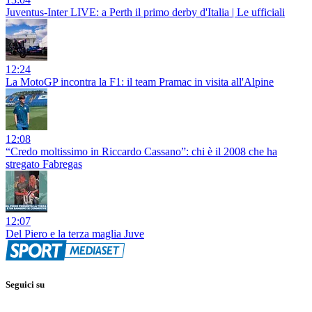
Juventus-Inter LIVE: a Perth il primo derby d'Italia | Le ufficiali
12:24
La MotoGP incontra la F1: il team Pramac in visita all'Alpine
12:08
“Credo moltissimo in Riccardo Cassano”: chi è il 2008 che ha
stregato Fabregas
12:07
Del Piero e la terza maglia Juve
Seguici su