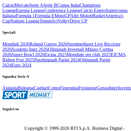
Calcio
Mercato
Serie A
Serie B
Coppa Italia
Champions
League
Europa League
Conference League
Calcio Estero
Supercoppa
Italiana
Formula 1
Formula E
MotoGP
Altri Motori
Basket
America's
Cup
Nations League
Tennis
Sci
Volley
Drive UP
Speciali
Mondiali 2026
Roland Garros 2026
Sportmediaset Live Riccione
2026
Scudetto Inter 2026
Olimpiadi Invernali Milano Cortina
2026
Super Bowl 2026
Eicma 2025
Mondiale per club 2025
EICMA
Riding Fest 2025
Paralimpiadi Parigi 2024
Olimpiadi Parigi
2024
Euro 2024
Squadra Serie A
Atalanta
Bologna
Cagliari
Como
Fiorentina
Frosinone
Genoa
Inter
Juvent
Seguici su
Copyright © 1999-
2026
RTI S.p.A. Business Digital -