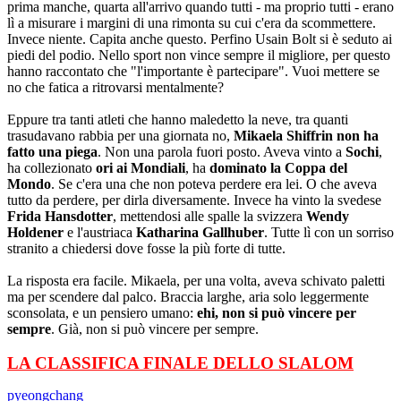
prima manche, quarta all'arrivo quando tutti - ma proprio tutti - erano
lì a misurare i margini di una rimonta su cui c'era da scommettere.
Invece niente. Capita anche questo. Perfino Usain Bolt si è seduto ai
piedi del podio. Nello sport non vince sempre il migliore, per questo
hanno raccontato che "l'importante è partecipare". Vuoi mettere se
no che fatica a ritrovarsi mentalmente?
Eppure tra tanti atleti che hanno maledetto la neve, tra quanti
trasudavano rabbia per una giornata no,
Mikaela Shiffrin non ha
fatto una piega
. Non una parola fuori posto. Aveva vinto a
Sochi
,
ha collezionato
ori ai Mondiali
, ha
dominato la Coppa del
Mondo
. Se c'era una che non poteva perdere era lei. O che aveva
tutto da perdere, per dirla diversamente. Invece ha vinto la svedese
Frida Hansdotter
, mettendosi alle spalle la svizzera
Wendy
Holdener
e l'austriaca
Katharina Gallhuber
. Tutte lì con un sorriso
stranito a chiedersi dove fosse la più forte di tutte.
La risposta era facile. Mikaela, per una volta, aveva schivato paletti
ma per scendere dal palco. Braccia larghe, aria solo leggermente
sconsolata, e un pensiero umano:
ehi, non si può vincere per
sempre
. Già, non si può vincere per sempre.
LA CLASSIFICA FINALE DELLO SLALOM
pyeongchang