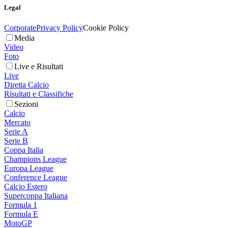
Legal
Corporate
Privacy Policy
Cookie Policy
Media
Video
Foto
Live e Risultati
Live
Diretta Calcio
Risultati e Classifiche
Sezioni
Calcio
Mercato
Serie A
Serie B
Coppa Italia
Champions League
Europa League
Conference League
Calcio Estero
Supercoppa Italiana
Formula 1
Formula E
MotoGP