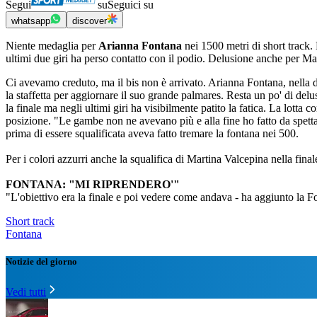
Segui
su
Seguici su
whatsapp
discover
Niente medaglia per
Arianna Fontana
nei 1500 metri di short track. 
ultimi due giri ha perso contatto con il podio. Delusione anche per Mar
Ci avevamo creduto, ma il bis non è arrivato. Arianna Fontana, nella di
la staffetta per aggiornare il suo grande palmares. Resta un po' di de
la finale ma negli ultimi giri ha visibilmente patito la fatica. La lotta
posizione. "Le gambe non ne avevano più e alla fine ho fatto da spettat
prima di essere squalificata aveva fatto tremare la fontana nei 500.
Per i colori azzurri anche la squalifica di Martina Valcepina nella final
FONTANA: "MI RIPRENDERO'"
"L'obiettivo era la finale e poi vedere come andava - ha aggiunto la Fo
Short track
Fontana
Notizie del giorno
Vedi tutti