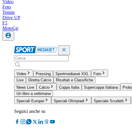
Video
Foto
Tennis
Drive UP
F1
MotoGp
Video
Pressing
Sportmediaset XXL
Foto
Live
Diretta Calcio
Risultati e Classifiche
News Live
Calcio
Coppa Italia
Supercoppa Italiana
Proba
Un libro a settimana
Speciali Europei
Speciali Olimpiadi
Speciale Scudetti
Seguici anche su