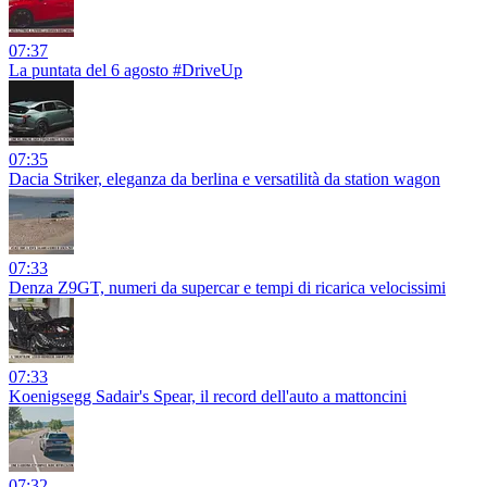
07:37
La puntata del 6 agosto #DriveUp
07:35
Dacia Striker, eleganza da berlina e versatilità da station wagon
07:33
Denza Z9GT, numeri da supercar e tempi di ricarica velocissimi
07:33
Koenigsegg Sadair's Spear, il record dell'auto a mattoncini
07:32