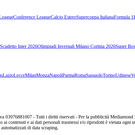
League
Conference League
Calcio Estero
Supercoppa Italiana
Formula 1
Scudetto Inter 2026
Olimpiadi Invernali Milano Cortina 2026
Super Bo
us
Lazio
Lecce
Milan
Monza
Napoli
Parma
Roma
Sassuolo
Torino
Udinese
V
va 03976881007 - Tutti i diritti riservati - Per la pubblicità Mediamon
o ai contenuti e ai dati personali trasmessi e/o riprodotti è vietata ogni 
zi automatizzati di data scraping.