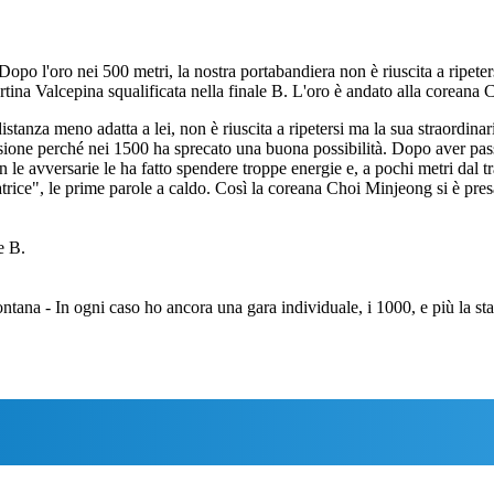
Dopo l'oro nei 500 metri, la nostra portabandiera non è riuscita a ripeters
tina Valcepina squalificata nella finale B. L'oro è andato alla coreana 
stanza meno adatta a lei, non è riuscita a ripetersi ma la sua straordina
lusione perché nei 1500 ha sprecato una buona possibilità. Dopo aver pas
 con le avversarie le ha fatto spendere troppe energie e, a pochi metri da
rice", le prime parole a caldo. Così la coreana Choi Minjeong si è presa 
e B.
ntana - In ogni caso ho ancora una gara individuale, i 1000, e più la sta