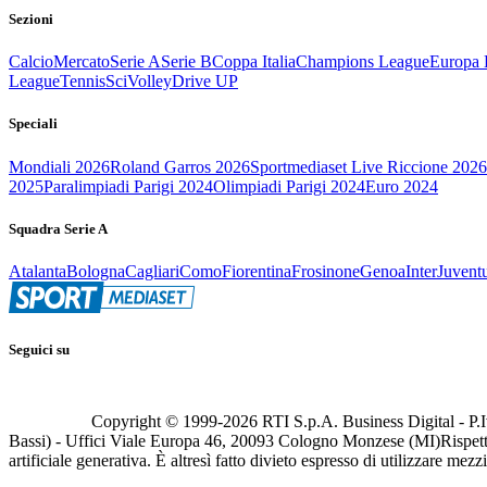
Sezioni
Calcio
Mercato
Serie A
Serie B
Coppa Italia
Champions League
Europa 
League
Tennis
Sci
Volley
Drive UP
Speciali
Mondiali 2026
Roland Garros 2026
Sportmediaset Live Riccione 2026
2025
Paralimpiadi Parigi 2024
Olimpiadi Parigi 2024
Euro 2024
Squadra Serie A
Atalanta
Bologna
Cagliari
Como
Fiorentina
Frosinone
Genoa
Inter
Juvent
Seguici su
Copyright © 1999-
2026
RTI S.p.A. Business Digital - P.I
Bassi) - Uffici Viale Europa 46, 20093 Cologno Monzese (MI)
Rispett
artificiale generativa. È altresì fatto divieto espresso di utilizzare mez