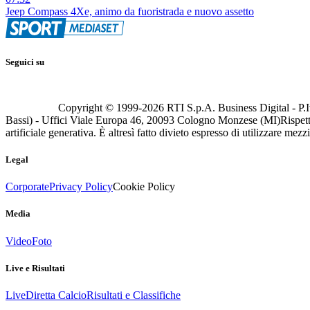
Jeep Compass 4Xe, animo da fuoristrada e nuovo assetto
Seguici su
Copyright © 1999-
2026
RTI S.p.A. Business Digital - P.I
Bassi) - Uffici Viale Europa 46, 20093 Cologno Monzese (MI)
Rispett
artificiale generativa. È altresì fatto divieto espresso di utilizzare mez
Legal
Corporate
Privacy Policy
Cookie Policy
Media
Video
Foto
Live e Risultati
Live
Diretta Calcio
Risultati e Classifiche