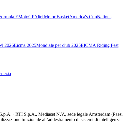
Formula E
MotoGP
Altri Motori
Basket
America's Cup
Nations
wl 2026
Eicma 2025
Mondiale per club 2025
EICMA Riding Fest
enezia
d S.p.A. - RTI S.p.A., Mediaset N.V., sede legale Amsterdam (Paesi
utilizzazione funzionale all’addestramento di sistemi di intelligenza