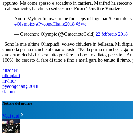
appunto. Ma come spesso è accaduto in carriera, Manfred ha steccato 
in allenamento, ha chiuso sedicesimo.
Fuori Tonetti e Vinatzer
.
Andre Myhrer follows in the footsteps of Ingemar Stenmark a
#Olympics
#PyeongChang2018
#Swe
— Gracenote Olympic (@GracenoteGold)
22 febbraio 2018
"Sono le mie ultime Olimpiadi, volevo chiudere in bellezza. Mi dispi
chiuso la prima manche al quarto posto. "Nella prima manche - aggiung
due errori decisivi. C'era tutto per fare un buon risultato, peccato". A
100%, ho cercato di fare di tutto e fino a metà gara ho tenuto il ritmo,
hirscher
olimpiadi
myhrer
pyeongchang 2018
slalom
Notizie del giorno
Vedi tutti