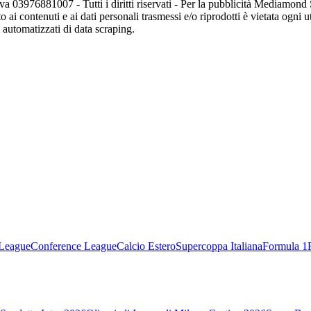
va 03976881007 - Tutti i diritti riservati - Per la pubblicità Mediamon
o ai contenuti e ai dati personali trasmessi e/o riprodotti è vietata ogni 
zi automatizzati di data scraping.
League
Conference League
Calcio Estero
Supercoppa Italiana
Formula 1