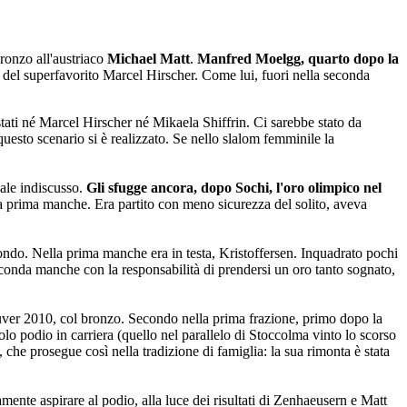
bronzo all'austriaco
Michael Matt
.
Manfred Moelgg, quarto dopo la
, del superfavorito Marcel Hirscher. Come lui, fuori nella seconda
tati né Marcel Hirscher né Mikaela Shiffrin. Ci sarebbe stato da
uesto scenario si è realizzato. Se nello slalom femminile la
bale indiscusso.
Gli sfugge ancora, dopo Sochi, l'oro olimpico nel
la prima manche. Era partito con meno sicurezza del solito, aveva
mondo. Nella prima manche era in testa, Kristoffersen. Inquadrato pochi
seconda manche con la responsabilità di prendersi un oro tanto sognato,
ouver 2010, col bronzo. Secondo nella prima frazione, primo dopo la
olo podio in carriera (quello nel parallelo di Stoccolma vinto lo scorso
, che prosegue così nella tradizione di famiglia: la sua rimonta è stata
mente aspirare al podio, alla luce dei risultati di Zenhaeusern e Matt