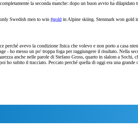
completamente la seconda manche: dopo un buon avvio ha dilapidato tutt
s only Swedish men to win
#gold
in Alpine skiing. Stenmark won gold in
ace perché avevo la condizione fisica che volevo e non porto a casa n
e - ho messo un po' troppa foga per raggiungere il risultato. Nella sec
marezza anche nelle parole di Stefano Gross, quarto in slalom a Sochi, ch
 poi ho subito il tracciato. Peccato perché quella di oggi era una grande