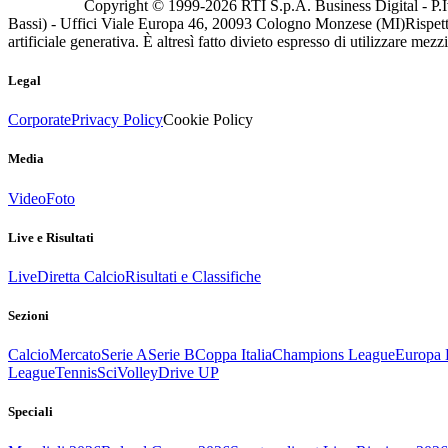
Copyright © 1999-
2026
RTI S.p.A. Business Digital - P.I
Bassi) - Uffici Viale Europa 46, 20093 Cologno Monzese (MI)
Rispett
artificiale generativa. È altresì fatto divieto espresso di utilizzare mez
Legal
Corporate
Privacy Policy
Cookie Policy
Media
Video
Foto
Live e Risultati
Live
Diretta Calcio
Risultati e Classifiche
Sezioni
Calcio
Mercato
Serie A
Serie B
Coppa Italia
Champions League
Europa 
League
Tennis
Sci
Volley
Drive UP
Speciali