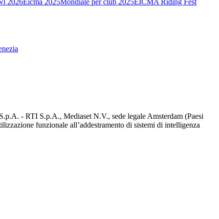
wl 2026
Eicma 2025
Mondiale per club 2025
EICMA Riding Fest
enezia
d S.p.A. - RTI S.p.A., Mediaset N.V., sede legale Amsterdam (Paesi
utilizzazione funzionale all’addestramento di sistemi di intelligenza