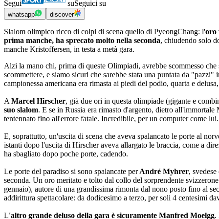
Segui
su
Seguici su
whatsapp
discover
Slalom olimpico ricco di colpi di scena quello di PyeongChang: l'
oro
prima manche, ha sprecato molto nella seconda
, chiudendo solo do
manche Kristoffersen, in testa a metà gara.
Alzi la mano chi, prima di queste Olimpiadi, avrebbe scommesso che su
scommettere, e siamo sicuri che sarebbe stata una puntata da "pazzi" in
campionessa americana era rimasta ai piedi del podio, quarta e delusa,
A
Marcel Hirscher
, già due ori in questa olimpiade (gigante e combina
suo slalom
. E se in Russia era rimasto d'argento, dietro all'immorta
tentennato fino all'errore fatale. Incredibile, per un computer come l
E, soprattutto, un'uscita di scena che aveva spalancato le porte al nor
istanti dopo l'uscita di Hirscher aveva allargato le braccia, come a di
ha sbagliato dopo poche porte, cadendo.
Le porte del paradiso si sono spalancate per
André Myhrer
, svedese
seconda. Un oro meritato e tolto dal collo del sorprendente svizzer
gennaio), autore di una grandissima rimonta dal nono posto fino al s
addirittura spettacolare: da dodicesimo a terzo, per soli 4 centesimi da
L
'altro grande deluso della gara è sicuramente Manfred Moelgg
.