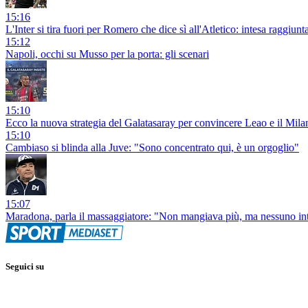
15:16
L'Inter si tira fuori per Romero che dice sì all'Atletico: intesa raggiunt
15:12
Napoli, occhi su Musso per la porta: gli scenari
15:10
Ecco la nuova strategia del Galatasaray per convincere Leao e il Mila
15:10
Cambiaso si blinda alla Juve: "Sono concentrato qui, è un orgoglio"
15:07
Maradona, parla il massaggiatore: "Non mangiava più, ma nessuno in
Seguici su