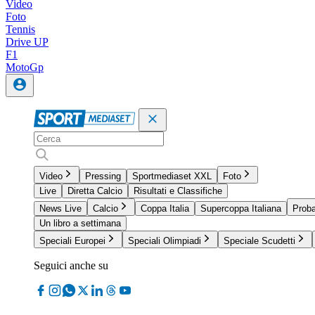
Video
Foto
Tennis
Drive UP
F1
MotoGp
Video
Pressing
Sportmediaset XXL
Foto
Live
Diretta Calcio
Risultati e Classifiche
News Live
Calcio
Coppa Italia
Supercoppa Italiana
Proba
Un libro a settimana
Speciali Europei
Speciali Olimpiadi
Speciale Scudetti
Seguici anche su