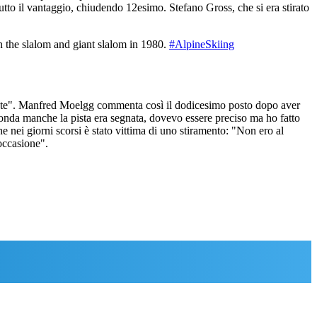
o il vantaggio, chiudendo 12esimo. Stefano Gross, che si era stirato
 the slalom and giant slalom in 1980.
#AlpineSkiing
iente". Manfred Moelgg commenta così il dodicesimo posto dopo aver
onda manche la pista era segnata, dovevo essere preciso ma ho fatto
e nei giorni scorsi è stato vittima di uno stiramento: "Non ero al
 occasione".