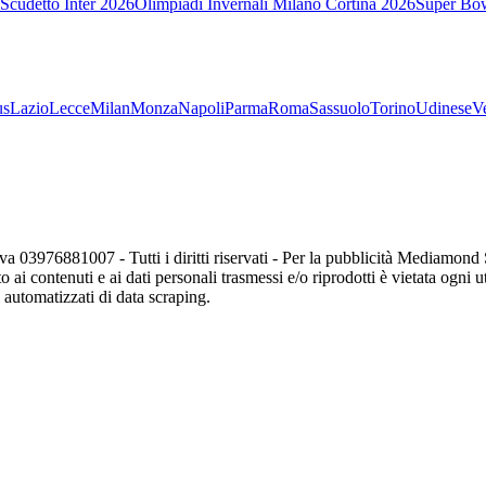
Scudetto Inter 2026
Olimpiadi Invernali Milano Cortina 2026
Super Bo
us
Lazio
Lecce
Milan
Monza
Napoli
Parma
Roma
Sassuolo
Torino
Udinese
V
va 03976881007 - Tutti i diritti riservati - Per la pubblicità Mediamon
o ai contenuti e ai dati personali trasmessi e/o riprodotti è vietata ogni 
zi automatizzati di data scraping.