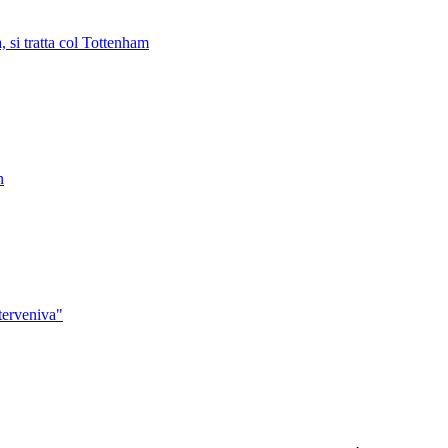
a, si tratta col Tottenham
n
terveniva"