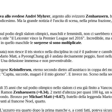
 va allo svedese André Myhrer
, argento allo svizzero
Zenhaeusern
, 
dicesimo. Ma la grande notizia è l'uscita di scena, nella prima frazione
l podio degli slalom olimpici, maschili e femminili, non ci sarebbero s
 stile "il Leicester vince la Premier League nel 2016". Incredibile, ma q
 in quello maschile le
sorprese si sono moltiplicate
.
ta) non riesce il tris storico nella disciplina in cui è il padrone e canni
le Mario Matt, a PyeongChang gli è andata decisamente peggio, fuori nel
ui. Una delusione immensa e non preventivabile.
vegese
Kristoffersen
, eterno secondo dietro all'austriaco in coppa del 
re: "Capita, succede, magari è il mio giorno". E invece no. Sceso nella 
 di 35 anni che sul podio olimpico nello slalom ci era già finito a Vanc
one Ramon
Zenhaeusern (+0.34)
, 2 metri d'altezza per quasi 100 kg, un s
econdo. Bronzo per
Michael Matt (+0.67)
, fratello della leggenda Mario
vanti al francese Noel, quarto.
 L'azzurro era quarto dopo la prima manche e, a conti fatti, poteva sicura