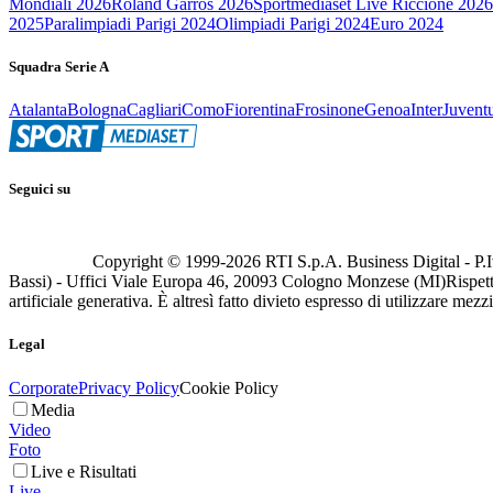
Mondiali 2026
Roland Garros 2026
Sportmediaset Live Riccione 2026
2025
Paralimpiadi Parigi 2024
Olimpiadi Parigi 2024
Euro 2024
Squadra Serie A
Atalanta
Bologna
Cagliari
Como
Fiorentina
Frosinone
Genoa
Inter
Juvent
Seguici su
Copyright © 1999-
2026
RTI S.p.A. Business Digital - P.I
Bassi) - Uffici Viale Europa 46, 20093 Cologno Monzese (MI)
Rispett
artificiale generativa. È altresì fatto divieto espresso di utilizzare mez
Legal
Corporate
Privacy Policy
Cookie Policy
Media
Video
Foto
Live e Risultati
Live