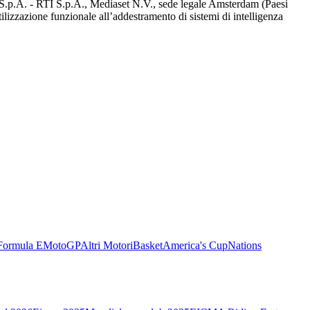
d S.p.A. - RTI S.p.A., Mediaset N.V., sede legale Amsterdam (Paesi
utilizzazione funzionale all’addestramento di sistemi di intelligenza
Formula E
MotoGP
Altri Motori
Basket
America's Cup
Nations