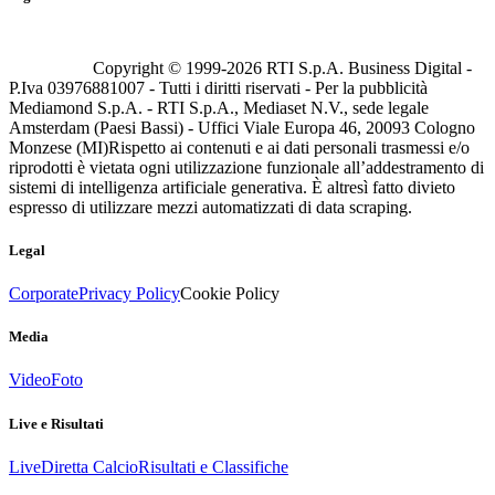
Copyright © 1999-
2026
RTI S.p.A. Business Digital -
P.Iva 03976881007 - Tutti i diritti riservati - Per la pubblicità
Mediamond S.p.A. - RTI S.p.A., Mediaset N.V., sede legale
Amsterdam (Paesi Bassi) - Uffici Viale Europa 46, 20093 Cologno
Monzese (MI)
Rispetto ai contenuti e ai dati personali trasmessi e/o
riprodotti è vietata ogni utilizzazione funzionale all’addestramento di
sistemi di intelligenza artificiale generativa. È altresì fatto divieto
espresso di utilizzare mezzi automatizzati di data scraping.
Legal
Corporate
Privacy Policy
Cookie Policy
Media
Video
Foto
Live e Risultati
Live
Diretta Calcio
Risultati e Classifiche