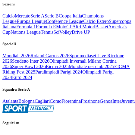
Sezioni
Calcio
Mercato
Serie A
Serie B
Coppa Italia
Champions
League
Europa League
Conference League
Calcio Estero
Supercoppa
Italiana
Formula 1
Formula E
MotoGP
Altri Motori
Basket
America's
Cup
Nations League
Tennis
Sci
Volley
Drive UP
Speciali
Mondiali 2026
Roland Garros 2026
Sportmediaset Live Riccione
2026
Scudetto Inter 2026
Olimpiadi Invernali Milano Cortina
2026
Super Bowl 2026
Eicma 2025
Mondiale per club 2025
EICMA
Riding Fest 2025
Paralimpiadi Parigi 2024
Olimpiadi Parigi
2024
Euro 2024
Squadra Serie A
Atalanta
Bologna
Cagliari
Como
Fiorentina
Frosinone
Genoa
Inter
Juvent
Seguici su