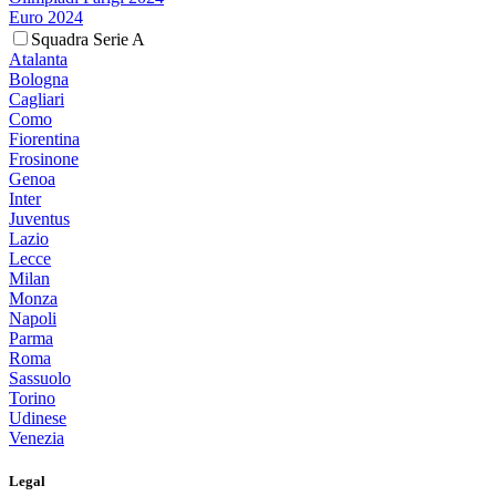
Euro 2024
Squadra Serie A
Atalanta
Bologna
Cagliari
Como
Fiorentina
Frosinone
Genoa
Inter
Juventus
Lazio
Lecce
Milan
Monza
Napoli
Parma
Roma
Sassuolo
Torino
Udinese
Venezia
Legal