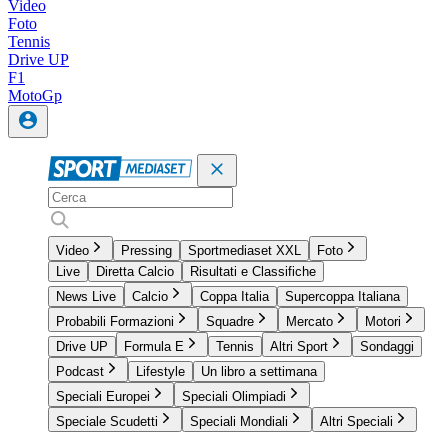
Video
Foto
Tennis
Drive UP
F1
MotoGp
Video
Pressing
Sportmediaset XXL
Foto
Live
Diretta Calcio
Risultati e Classifiche
News Live
Calcio
Coppa Italia
Supercoppa Italiana
Probabili Formazioni
Squadre
Mercato
Motori
Drive UP
Formula E
Tennis
Altri Sport
Sondaggi
Podcast
Lifestyle
Un libro a settimana
Speciali Europei
Speciali Olimpiadi
Speciale Scudetti
Speciali Mondiali
Altri Speciali