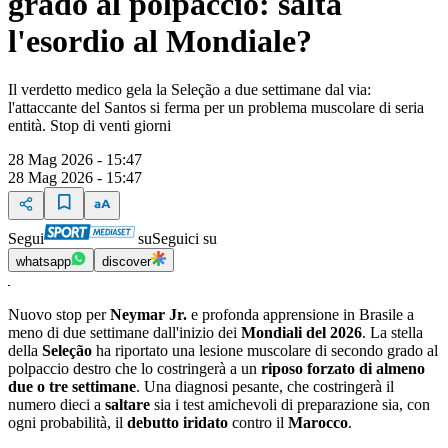
grado al polpaccio: salta
l'esordio al Mondiale?
Il verdetto medico gela la Seleção a due settimane dal via:
l'attaccante del Santos si ferma per un problema muscolare di seria
entità. Stop di venti giorni
28 Mag 2026 - 15:47
28 Mag 2026 - 15:47
Segui
su
Seguici su
whatsapp
discover
Nuovo stop per
Neymar Jr.
e profonda apprensione in Brasile a
meno di due settimane dall'inizio dei
Mondiali del 2026
. La stella
della
Seleção
ha riportato una lesione muscolare di secondo grado al
polpaccio destro che lo costringerà a un
riposo forzato di almeno
due o tre settimane
. Una diagnosi pesante, che costringerà il
numero dieci a
saltare
sia i test amichevoli di preparazione sia, con
ogni probabilità, il
debutto iridato
contro il
Marocco
.