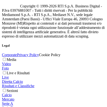
Copyright © 1999-
2026
RTI S.p.A. Business Digital -
P.Iva 03976881007 - Tutti i diritti riservati - Per la pubblicità
Mediamond S.p.A. - RTI S.p.A., Mediaset N.V., sede legale
Amsterdam (Paesi Bassi) - Uffici Viale Europa 46, 20093 Cologno
Monzese (MI)
Rispetto ai contenuti e ai dati personali trasmessi e/o
riprodotti è vietata ogni utilizzazione funzionale all’addestramento di
sistemi di intelligenza artificiale generativa. È altresì fatto divieto
espresso di utilizzare mezzi automatizzati di data scraping.
Legal
Corporate
Privacy Policy
Cookie Policy
Media
Video
Foto
Live e Risultati
Live
Diretta Calcio
Risultati e Classifiche
Sezioni
Calcio
Mercato
Serie A