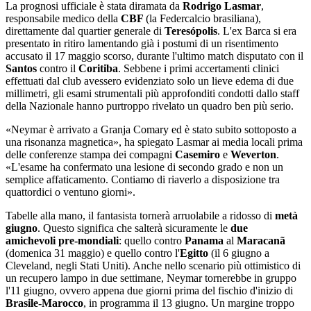
La prognosi ufficiale è stata diramata da
Rodrigo Lasmar
,
responsabile medico della
CBF
(la Federcalcio brasiliana),
direttamente dal quartier generale di
Teresópolis
. L'ex Barca si era
presentato in ritiro lamentando già i postumi di un risentimento
accusato il 17 maggio scorso, durante l'ultimo match disputato con il
Santos
contro il
Coritiba
. Sebbene i primi accertamenti clinici
effettuati dal club avessero evidenziato solo un lieve edema di due
millimetri, gli esami strumentali più approfonditi condotti dallo staff
della Nazionale hanno purtroppo rivelato un quadro ben più serio.
«Neymar è arrivato a Granja Comary ed è stato subito sottoposto a
una risonanza magnetica», ha spiegato Lasmar ai media locali prima
delle conferenze stampa dei compagni
Casemiro
e
Weverton
.
«L'esame ha confermato una lesione di secondo grado e non un
semplice affaticamento. Contiamo di riaverlo a disposizione tra
quattordici o ventuno giorni».
Tabelle alla mano, il fantasista tornerà arruolabile a ridosso di
metà
giugno
. Questo significa che salterà sicuramente le
due
amichevoli pre-mondiali
: quello contro
Panama
al
Maracanã
(domenica 31 maggio) e quello contro l'
Egitto
(il 6 giugno a
Cleveland, negli Stati Uniti). Anche nello scenario più ottimistico di
un recupero lampo in due settimane, Neymar tornerebbe in gruppo
l'11 giugno, ovvero appena due giorni prima del fischio d'inizio di
Brasile-Marocco
, in programma il 13 giugno. Un margine troppo