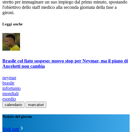
stretto per immaginare un suo impiego dal primo minuto, spostando
l'obiettivo dello staff medico alla seconda giornata della fase a
gironi.
Leggi anche
Brasile col fiato sospeso: nuovo stop per Neymar, ma il piano di
Ancelotti non cambia
neymar
brasile
infortunio
mondiali
esordio
calendario
marcatori
Notizie del giorno
Vedi tutti