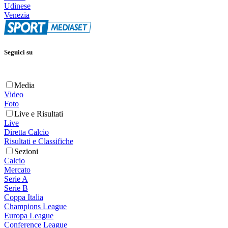
Udinese
Venezia
Seguici su
Media
Video
Foto
Live e Risultati
Live
Diretta Calcio
Risultati e Classifiche
Sezioni
Calcio
Mercato
Serie A
Serie B
Coppa Italia
Champions League
Europa League
Conference League