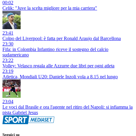
00:02
Celik: "Juve la scelta migliore per la mia carriera"
23:41
Colpo del Liverpool: è fatta per Ronald Araujo dal Barcellona
23:30
Fifa: in Colombia Infantino riceve il sostegno del calcio
sudamericano
23:22
Volley: Velasco regala alle Azzurre due libri per ogni atleta
23:19
Atletica, Mondiali U20: Daniele Inzoli vola a 8.15 nel lungo
23:04
Le voci dal Brasile e ora l'agente nel ritiro del Napoli: si infiamma la
pista Gabriel Jesus
Seguici su