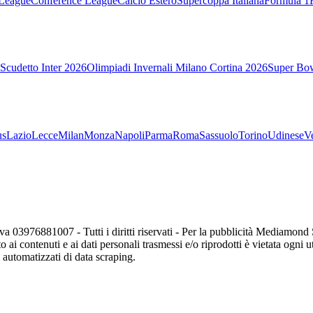
League
Conference League
Calcio Estero
Supercoppa Italiana
Formula 1
Scudetto Inter 2026
Olimpiadi Invernali Milano Cortina 2026
Super Bo
us
Lazio
Lecce
Milan
Monza
Napoli
Parma
Roma
Sassuolo
Torino
Udinese
V
va 03976881007 - Tutti i diritti riservati - Per la pubblicità Mediamon
o ai contenuti e ai dati personali trasmessi e/o riprodotti è vietata ogni 
zi automatizzati di data scraping.