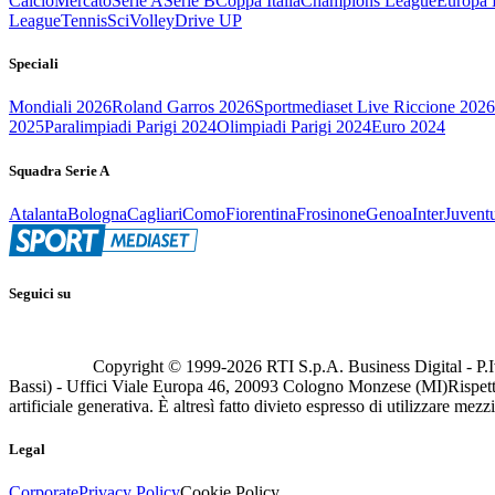
Calcio
Mercato
Serie A
Serie B
Coppa Italia
Champions League
Europa 
League
Tennis
Sci
Volley
Drive UP
Speciali
Mondiali 2026
Roland Garros 2026
Sportmediaset Live Riccione 2026
2025
Paralimpiadi Parigi 2024
Olimpiadi Parigi 2024
Euro 2024
Squadra Serie A
Atalanta
Bologna
Cagliari
Como
Fiorentina
Frosinone
Genoa
Inter
Juvent
Seguici su
Copyright © 1999-
2026
RTI S.p.A. Business Digital - P.I
Bassi) - Uffici Viale Europa 46, 20093 Cologno Monzese (MI)
Rispett
artificiale generativa. È altresì fatto divieto espresso di utilizzare mez
Legal
Corporate
Privacy Policy
Cookie Policy