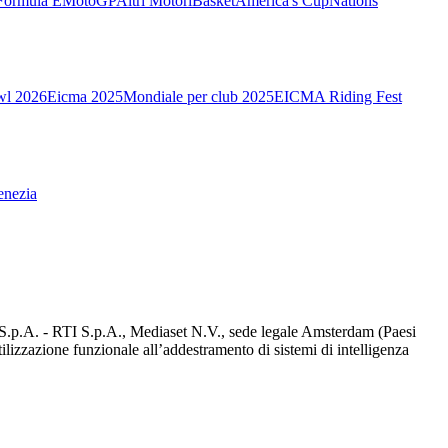
Formula E
MotoGP
Altri Motori
Basket
America's Cup
Nations
wl 2026
Eicma 2025
Mondiale per club 2025
EICMA Riding Fest
enezia
d S.p.A. - RTI S.p.A., Mediaset N.V., sede legale Amsterdam (Paesi
utilizzazione funzionale all’addestramento di sistemi di intelligenza