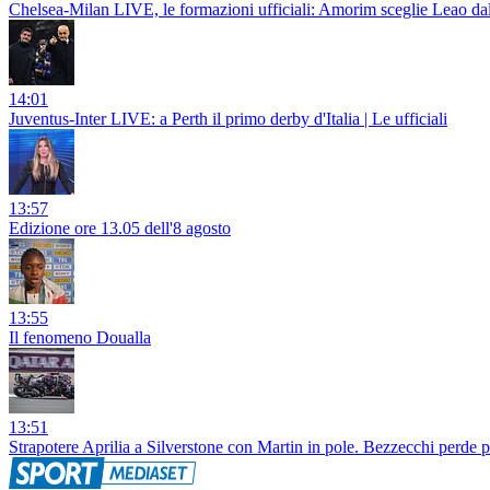
Chelsea-Milan LIVE, le formazioni ufficiali: Amorim sceglie Leao da
14:01
Juventus-Inter LIVE: a Perth il primo derby d'Italia | Le ufficiali
13:57
Edizione ore 13.05 dell'8 agosto
13:55
Il fenomeno Doualla
13:51
Strapotere Aprilia a Silverstone con Martin in pole. Bezzecchi perde 