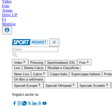
Video
Foto
Tennis
Drive UP
F1
MotoGp
Video
Pressing
Sportmediaset XXL
Foto
Live
Diretta Calcio
Risultati e Classifiche
News Live
Calcio
Coppa Italia
Supercoppa Italiana
Proba
Un libro a settimana
Speciali Europei
Speciali Olimpiadi
Speciale Scudetti
Seguici anche su