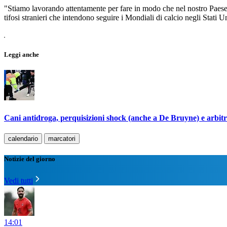
"Stiamo lavorando attentamente per fare in modo che nel nostro Paese e
tifosi stranieri che intendono seguire i Mondiali di calcio negli Stati Un
Leggi anche
Cani antidroga, perquisizioni shock (anche a De Bruyne) e arbitro
calendario
marcatori
Notizie del giorno
Vedi tutti
14:01