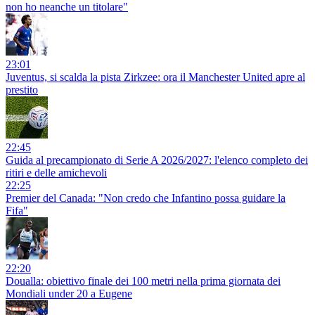
non ho neanche un titolare"
23:01
Juventus, si scalda la pista Zirkzee: ora il Manchester United apre al
prestito
22:45
Guida al precampionato di Serie A 2026/2027: l'elenco completo dei
ritiri e delle amichevoli
22:25
Premier del Canada: "Non credo che Infantino possa guidare la
Fifa"
22:20
Doualla: obiettivo finale dei 100 metri nella prima giornata dei
Mondiali under 20 a Eugene