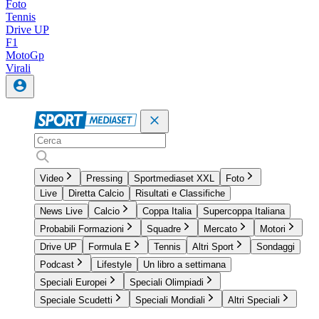
Foto
Tennis
Drive UP
F1
MotoGp
Virali
Video
Pressing
Sportmediaset XXL
Foto
Live
Diretta Calcio
Risultati e Classifiche
News Live
Calcio
Coppa Italia
Supercoppa Italiana
Probabili Formazioni
Squadre
Mercato
Motori
Drive UP
Formula E
Tennis
Altri Sport
Sondaggi
Podcast
Lifestyle
Un libro a settimana
Speciali Europei
Speciali Olimpiadi
Speciale Scudetti
Speciali Mondiali
Altri Speciali