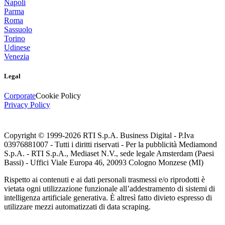
Napoli
Parma
Roma
Sassuolo
Torino
Udinese
Venezia
Legal
Corporate
Cookie Policy
Privacy Policy
Copyright © 1999-
2026
RTI S.p.A. Business Digital - P.Iva
03976881007 - Tutti i diritti riservati - Per la pubblicità Mediamond
S.p.A. - RTI S.p.A., Mediaset N.V., sede legale Amsterdam (Paesi
Bassi) - Uffici Viale Europa 46, 20093 Cologno Monzese (MI)
Rispetto ai contenuti e ai dati personali trasmessi e/o riprodotti è
vietata ogni utilizzazione funzionale all’addestramento di sistemi di
intelligenza artificiale generativa. È altresì fatto divieto espresso di
utilizzare mezzi automatizzati di data scraping.