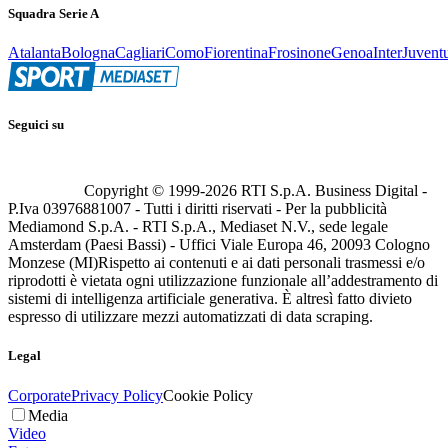
Squadra Serie A
Atalanta
Bologna
Cagliari
Como
Fiorentina
Frosinone
Genoa
Inter
Juvent
Seguici su
Copyright © 1999-
2026
RTI S.p.A. Business Digital -
P.Iva 03976881007 - Tutti i diritti riservati - Per la pubblicità
Mediamond S.p.A. - RTI S.p.A., Mediaset N.V., sede legale
Amsterdam (Paesi Bassi) - Uffici Viale Europa 46, 20093 Cologno
Monzese (MI)
Rispetto ai contenuti e ai dati personali trasmessi e/o
riprodotti è vietata ogni utilizzazione funzionale all’addestramento di
sistemi di intelligenza artificiale generativa. È altresì fatto divieto
espresso di utilizzare mezzi automatizzati di data scraping.
Legal
Corporate
Privacy Policy
Cookie Policy
Media
Video