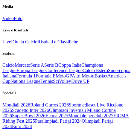
Media
Video
Foto
Live e Risultati
Live
Diretta Calcio
Risultati e Classifiche
Sezioni
Calcio
Mercato
Serie A
Serie B
Coppa Italia
Champions
League
Europa League
Conference League
Calcio Estero
Supercoppa
Italiana
Formula 1
Formula E
MotoGP
Altri Motori
Basket
America's
Cup
Nations League
Tennis
Sci
Volley
Drive UP
Speciali
Mondiali 2026
Roland Garros 2026
Sportmediaset Live Riccione
2026
Scudetto Inter 2026
Olimpiadi Invernali Milano Cortina
2026
Super Bowl 2026
Eicma 2025
Mondiale per club 2025
EICMA
Riding Fest 2025
Paralimpiadi Parigi 2024
Olimpiadi Parigi
2024
Euro 2024