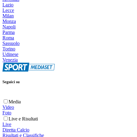
Lazio
Lecce
Milan
Monza
Napoli
Parma
Roma
Sassuolo
Torino
Udinese
Venezia
Seguici su
Media
Video
Foto
Live e Risultati
Live
Diretta Calcio
Risultati e Classifiche