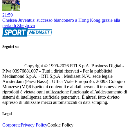
21:59
Chelsea-Juventus: successo bianconero a Hong Kong grazie alla
perla di Zhegrova
Seguici su
Copyright © 1999-
2026
RTI S.p.A. Business Digital -
P.Iva 03976881007 - Tutti i diritti riservati - Per la pubblicità
Mediamond S.p.A. - RTI S.p.A., Mediaset N.V., sede legale
Amsterdam (Paesi Bassi) - Uffici Viale Europa 46, 20093 Cologno
Monzese (MI)
Rispetto ai contenuti e ai dati personali trasmessi e/o
riprodotti è vietata ogni utilizzazione funzionale all’addestramento di
sistemi di intelligenza artificiale generativa. È altresì fatto divieto
espresso di utilizzare mezzi automatizzati di data scraping.
Legal
Corporate
Privacy Policy
Cookie Policy