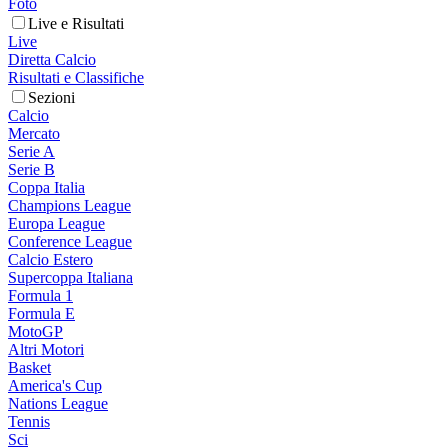
Foto
Live e Risultati
Live
Diretta Calcio
Risultati e Classifiche
Sezioni
Calcio
Mercato
Serie A
Serie B
Coppa Italia
Champions League
Europa League
Conference League
Calcio Estero
Supercoppa Italiana
Formula 1
Formula E
MotoGP
Altri Motori
Basket
America's Cup
Nations League
Tennis
Sci