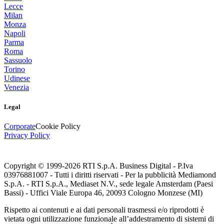
Lecce
Milan
Monza
Napoli
Parma
Roma
Sassuolo
Torino
Udinese
Venezia
Legal
Corporate
Cookie Policy
Privacy Policy
Copyright © 1999-
2026
RTI S.p.A. Business Digital - P.Iva
03976881007 - Tutti i diritti riservati - Per la pubblicità Mediamond
S.p.A. - RTI S.p.A., Mediaset N.V., sede legale Amsterdam (Paesi
Bassi) - Uffici Viale Europa 46, 20093 Cologno Monzese (MI)
Rispetto ai contenuti e ai dati personali trasmessi e/o riprodotti è
vietata ogni utilizzazione funzionale all’addestramento di sistemi di