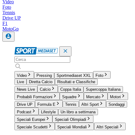
Video
Foto
Tennis
Drive UP
F1
MotoGp
Video
Pressing
Sportmediaset XXL
Foto
Live
Diretta Calcio
Risultati e Classifiche
News Live
Calcio
Coppa Italia
Supercoppa Italiana
Probabili Formazioni
Squadre
Mercato
Motori
Drive UP
Formula E
Tennis
Altri Sport
Sondaggi
Podcast
Lifestyle
Un libro a settimana
Speciali Europei
Speciali Olimpiadi
Speciale Scudetti
Speciali Mondiali
Altri Speciali