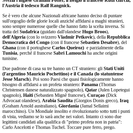
Svezia l'inglese Graham Potter, il Belgio il francese Rudi Garcia,
l'Austria il tedesco Ralf Rangnick.
Se è vero che alcune Nazionali africane hanno deciso di puntare
sull'orgoglio delle glorie locali anziché affidarsi a maghi stranieri,
sono sempre numerose quelle che hanno fatto la scelta inversa. Si
tratta del
Sudafrica
(guidato dall'olandese
Hugo Broos
),
dell'Algeria
(con lo svizzero
Vladmir Petkovic
), della
Repubblica
Democratica del Congo
(con il francese
Sebastien Desabre
), del
Ghana
(con il portoghese
Carlos Queiroz)
e parzialmente della
Tunisia
, perché il francese
Sabri Lamouchi
ha anche origini
tunisine.
Due padrone di casa su tre hanno un CT straniero: gli
Stati Uniti
(l'argentino Mauricio Pochettino) e il Canada (lo statuntense
Jesse Marsch
). Poi sono Paesi che quasi fisiologicamente hanno
bisogno di affidarsi a un profeta straniero:
Panama
(Thomas
Christensen danese naturalizzato spagnolo),
Qatar
(Julen Lopetegui
spagnolo),
Haiti
(Sebastien Mignè francese),
Curaçao
(Dick
Advocaat olandese),
Arabia Saudita
(Giorgios Donis greco),
Iraq
(Graham Arnold australiano),
Giordania
(Jamal Sellaimi
marocchino). Un Mondiale insolito e rivoluzionario sotto tutti i punti
di vista, vediamo se lo sarà anche nei valori. Intanto ci sono due
legittimi candidati alla qualifica di "primo profeta non in patria":
Carlo Ancelotti e Thomas Tuchel. Toccare pure ferro, prego.