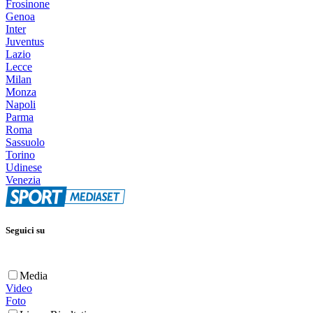
Frosinone
Genoa
Inter
Juventus
Lazio
Lecce
Milan
Monza
Napoli
Parma
Roma
Sassuolo
Torino
Udinese
Venezia
Seguici su
Media
Video
Foto