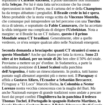
soprattutto a
Carletto Ancelotti
, il primo allenatore non brasiliano
della
Seleçao
. Per lui è stata fatta un'eccezione che ha creato
ripercussioni in tutto il Paese, ma il carisma del re della
Champions
ha da tempo abbattuto i pregiudizi.
Il Brasile crede in lui e spera
.
Meno probabile che la storia venga scritta da
Vincenzo Montella,
che comunque può intraprendere un bel percorso con una
Turchia
ricca di talento, e soprattutto da
Fabio Cannavaro,
che ha accettato
la sfida intrigante ma complicata di dirigere
l'Uzbekistan
. Nota a
margine: se il Brasile ha un CT italiano,
questo è il primo
Mondiale senza CT brasiliani
. Generalmente, oltre a quello
verdeoro, ce n'era sempre qualcun altro nelle Nazionali emergenti.
Seconda domanda a bruciapelo: quanti CT stranieri ci sono a
questo Mondiale?
Anche qui diamo per fatta la ricerca.
Sono 23
oltre ai tre italiani, per un totale di 26:
ben oltre il 50% del totale.
Proviamo a mettere un po' d'ordine. In Sudamerica, a parte la
solidissima posizione di
Lionel Scaloni
sulla panchina
dell'Argentina
, è tutto un rimescolamento. In pratica, tutti hanno
puntato sugli allenatori argentini più o meno noti. Il
Paraguay
si
affida a
Gustavo Alfaro,
l'Ecuador a Sebastiàn Beccacece
,
l'Uruguay a "El Loco" Marcelo Bielsa,
la Colombia a Nestor
Lorenzo
nostra vecchia conoscenza con la maglia del Bari. Ma
anche Nazionali europee di grande tradizioni sono andate a pescare
fuori dai propri confini:
l'Inghilterra ha in panchina il tedesco
Thomas Tuchel
,
il Portogallo lo spagnolo Roberto Martinez, la