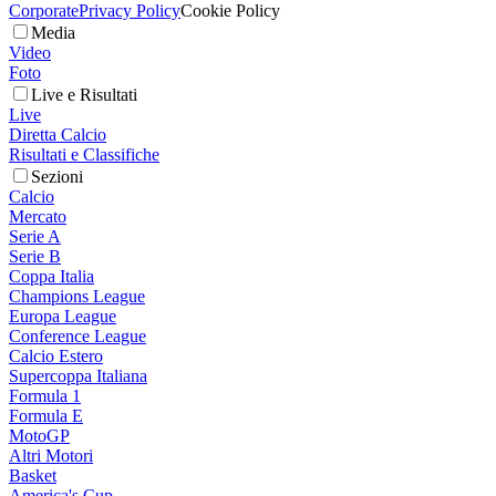
Corporate
Privacy Policy
Cookie Policy
Media
Video
Foto
Live e Risultati
Live
Diretta Calcio
Risultati e Classifiche
Sezioni
Calcio
Mercato
Serie A
Serie B
Coppa Italia
Champions League
Europa League
Conference League
Calcio Estero
Supercoppa Italiana
Formula 1
Formula E
MotoGP
Altri Motori
Basket
America's Cup