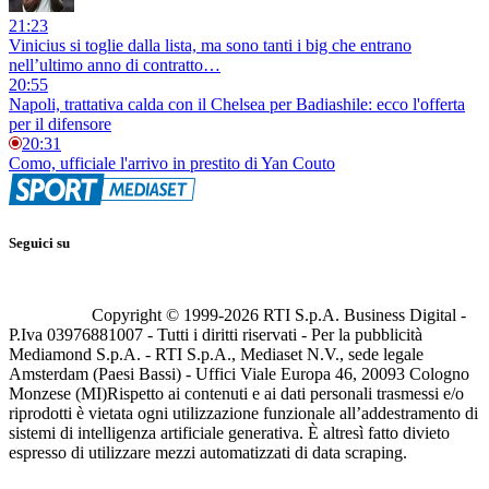
21:23
Vinicius si toglie dalla lista, ma sono tanti i big che entrano
nell’ultimo anno di contratto…
20:55
Napoli, trattativa calda con il Chelsea per Badiashile: ecco l'offerta
per il difensore
20:31
Como, ufficiale l'arrivo in prestito di Yan Couto
Seguici su
Copyright © 1999-
2026
RTI S.p.A. Business Digital -
P.Iva 03976881007 - Tutti i diritti riservati - Per la pubblicità
Mediamond S.p.A. - RTI S.p.A., Mediaset N.V., sede legale
Amsterdam (Paesi Bassi) - Uffici Viale Europa 46, 20093 Cologno
Monzese (MI)
Rispetto ai contenuti e ai dati personali trasmessi e/o
riprodotti è vietata ogni utilizzazione funzionale all’addestramento di
sistemi di intelligenza artificiale generativa. È altresì fatto divieto
espresso di utilizzare mezzi automatizzati di data scraping.