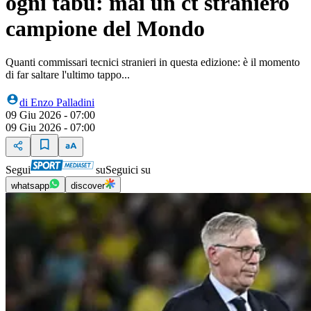
ogni tabù: mai un ct straniero
campione del Mondo
Quanti commissari tecnici stranieri in questa edizione: è il momento
di far saltare l'ultimo tappo...
di
Enzo Palladini
09 Giu 2026 - 07:00
09 Giu 2026 - 07:00
Segui
su
Seguici su
whatsapp
discover