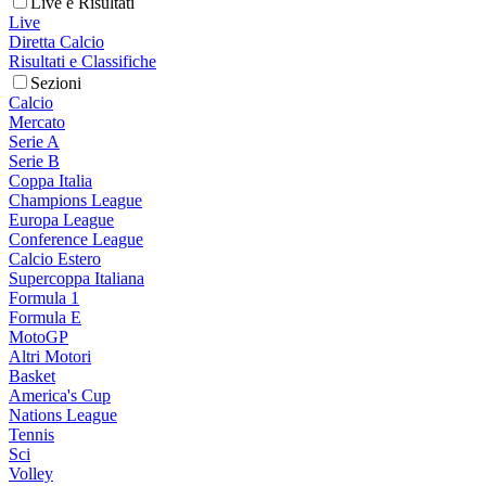
Live e Risultati
Live
Diretta Calcio
Risultati e Classifiche
Sezioni
Calcio
Mercato
Serie A
Serie B
Coppa Italia
Champions League
Europa League
Conference League
Calcio Estero
Supercoppa Italiana
Formula 1
Formula E
MotoGP
Altri Motori
Basket
America's Cup
Nations League
Tennis
Sci
Volley