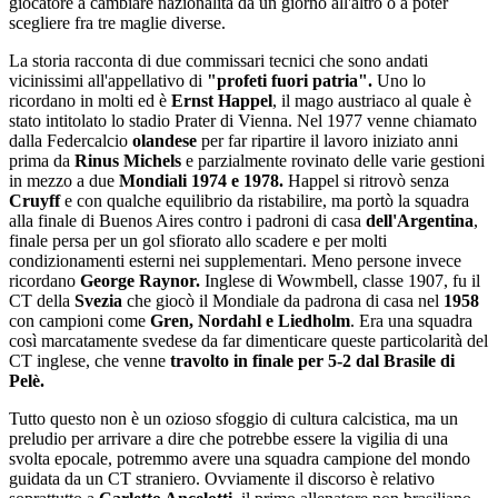
giocatore a cambiare nazionalità da un giorno all'altro o a poter
scegliere fra tre maglie diverse.
La storia racconta di due commissari tecnici che sono andati
vicinissimi all'appellativo di
"profeti fuori patria".
Uno lo
ricordano in molti ed è
Ernst Happel
, il mago austriaco al quale è
stato intitolato lo stadio Prater di Vienna. Nel 1977 venne chiamato
dalla Federcalcio
olandese
per far ripartire il lavoro iniziato anni
prima da
Rinus Michels
e parzialmente rovinato delle varie gestioni
in mezzo a due
Mondiali 1974 e 1978.
Happel si ritrovò senza
Cruyff
e con qualche equilibrio da ristabilire, ma portò la squadra
alla finale di Buenos Aires contro i padroni di casa
dell'Argentina
,
finale persa per un gol sfiorato allo scadere e per molti
condizionamenti esterni nei supplementari. Meno persone invece
ricordano
George Raynor.
Inglese di Wowmbell, classe 1907, fu il
CT della
Svezia
che giocò il Mondiale da padrona di casa nel
1958
con campioni come
Gren, Nordahl e Liedholm
. Era una squadra
così marcatamente svedese da far dimenticare queste particolarità del
CT inglese, che venne
travolto in finale per 5-2 dal Brasile di
Pelè.
Tutto questo non è un ozioso sfoggio di cultura calcistica, ma un
preludio per arrivare a dire che potrebbe essere la vigilia di una
svolta epocale, potremmo avere una squadra campione del mondo
guidata da un CT straniero. Ovviamente il discorso è relativo