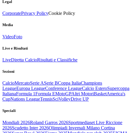
Legal
Corporate
Privacy Policy
Cookie Policy
Media
Video
Foto
Live e Risultati
Live
Diretta Calcio
Risultati e Classifiche
Sezioni
Calcio
Mercato
Serie A
Serie B
Coppa Italia
Champions
League
Europa League
Conference League
Calcio Estero
Supercoppa
Italiana
Formula 1
Formula E
MotoGP
Altri Motori
Basket
America's
Cup
Nations League
Tennis
Sci
Volley
Drive UP
Speciali
Mondiali 2026
Roland Garros 2026
Sportmediaset Live Riccione
2026
Scudetto Inter 2026
Olimpiadi Invernali Milano Cortina