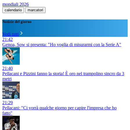
mondiali 2026
calendario
marcatori
Notizie del giorno
Vedi tutti
21:42
Genoa, Sow si presenta: "Ho voglia di misurarmi con la Serie A"
21:40
Pellacani e Pizzini fanno la storia! È oro nel trampolino sincro da 3
metri
21:29
Pellacani: "Ci vorrà qualche giorno per capire l'impresa che ho
fatto"