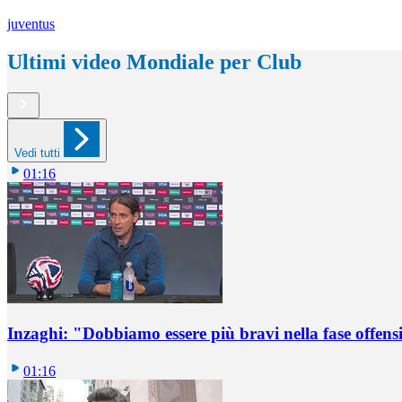
juventus
Ultimi video Mondiale per Club
Vedi tutti
01:16
Inzaghi: "Dobbiamo essere più bravi nella fase offens
01:16