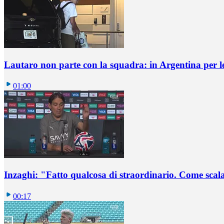
Lautaro non parte con la squadra: in Argentina per le
01:00
Inzaghi: "Fatto qualcosa di straordinario. Come scala
00:17