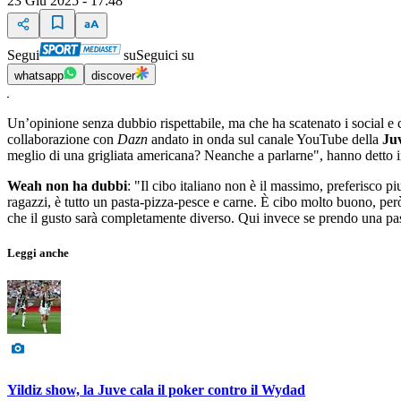
23 Giu 2025 - 17:48
Segui
su
Seguici su
whatsapp
discover
Un’opinione senza dubbio rispettabile, ma che ha scatenato i social e c
collaborazione con
Dazn
andato in onda sul canale YouTube della
Ju
meglio di una grigliata americana? Neanche a parlarne", hanno detto in
Weah non ha dubbi
: "Il cibo italiano non è il massimo, preferisco p
ragazzi, è tutto un pasta-pizza-pesce e carne. È cibo molto buono, pe
che il gusto sarà completamente diverso. Qui invece se prendo una past
Leggi anche
Yildiz show, la Juve cala il poker contro il Wydad