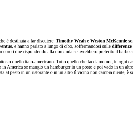
he è destinata a far discutere.
Timothy Weah
e
Weston McKennie
son
ventus
, e hanno parlato a lungo di cibo, soffermandosi sulle
differenze
 coro i due rispondendo alla domanda se avrebbero preferito il barbecue 
iuttosto quello italo-americano. Tutto quello che facciamo noi, in ogni c
rò in America se mangio un hamburger in un posto e poi vado in un altr
a al pesto in un ristorante o in un altro lì vicino non cambia niente, è 