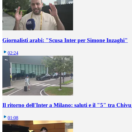
Giornalisti arabi: "Scusa Inter per Simone Inzaghi"
02:24
Il ritorno dell'Inter a Milano: saluti e il "5" tra Chi
01:08