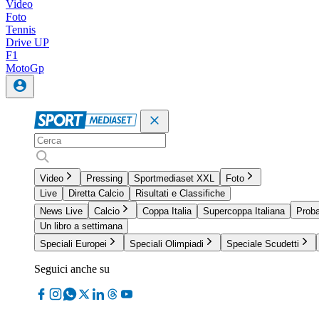
Video
Foto
Tennis
Drive UP
F1
MotoGp
Video
Pressing
Sportmediaset XXL
Foto
Live
Diretta Calcio
Risultati e Classifiche
News Live
Calcio
Coppa Italia
Supercoppa Italiana
Proba
Un libro a settimana
Speciali Europei
Speciali Olimpiadi
Speciale Scudetti
Seguici anche su