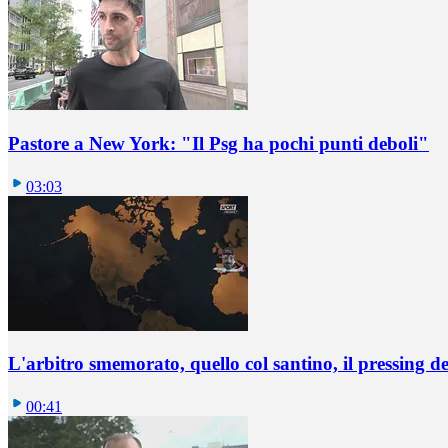
Pastore a New York: "Il Psg ha pochi punti deboli"
03:03
L'arbitro smemorato, quello col santino, il pressing d
00:41