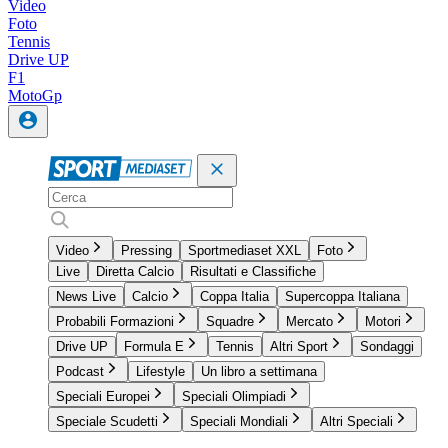
Video
Foto
Tennis
Drive UP
F1
MotoGp
Video
Pressing
Sportmediaset XXL
Foto
Live
Diretta Calcio
Risultati e Classifiche
News Live
Calcio
Coppa Italia
Supercoppa Italiana
Probabili Formazioni
Squadre
Mercato
Motori
Drive UP
Formula E
Tennis
Altri Sport
Sondaggi
Podcast
Lifestyle
Un libro a settimana
Speciali Europei
Speciali Olimpiadi
Speciale Scudetti
Speciali Mondiali
Altri Speciali