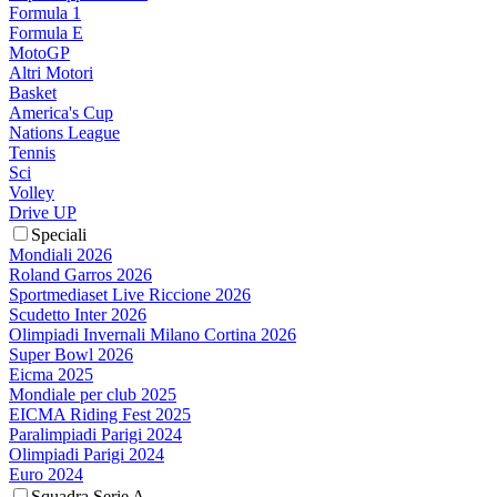
Formula 1
Formula E
MotoGP
Altri Motori
Basket
America's Cup
Nations League
Tennis
Sci
Volley
Drive UP
Speciali
Mondiali 2026
Roland Garros 2026
Sportmediaset Live Riccione 2026
Scudetto Inter 2026
Olimpiadi Invernali Milano Cortina 2026
Super Bowl 2026
Eicma 2025
Mondiale per club 2025
EICMA Riding Fest 2025
Paralimpiadi Parigi 2024
Olimpiadi Parigi 2024
Euro 2024
Squadra Serie A