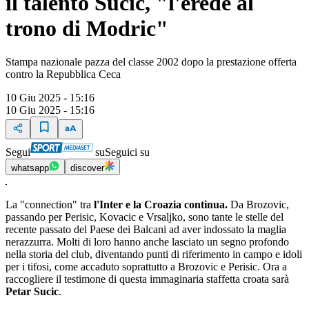
il talento Sucic, "l'erede al
trono di Modric"
Stampa nazionale pazza del classe 2002 dopo la prestazione offerta
contro la Repubblica Ceca
10 Giu 2025 - 15:16
10 Giu 2025 - 15:16
Segui
su
Seguici su
whatsapp
discover
La "connection" tra
l'Inter e la Croazia continua.
Da Brozovic,
passando per Perisic, Kovacic e Vrsaljko, sono tante le stelle del
recente passato del Paese dei Balcani ad aver indossato la maglia
nerazzurra. Molti di loro hanno anche lasciato un segno profondo
nella storia del club, diventando punti di riferimento in campo e idoli
per i tifosi, come accaduto soprattutto a Brozovic e Perisic. Ora a
raccogliere il testimone di questa immaginaria staffetta croata sarà
Petar Sucic
.