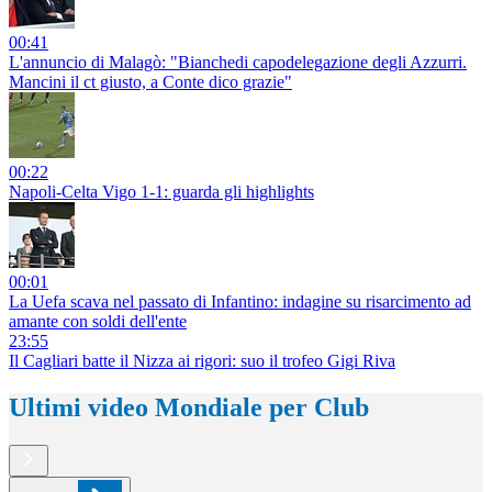
00:41
L'annuncio di Malagò: "Bianchedi capodelegazione degli Azzurri.
Mancini il ct giusto, a Conte dico grazie"
00:22
Napoli-Celta Vigo 1-1: guarda gli highlights
00:01
La Uefa scava nel passato di Infantino: indagine su risarcimento ad
amante con soldi dell'ente
23:55
Il Cagliari batte il Nizza ai rigori: suo il trofeo Gigi Riva
Ultimi video Mondiale per Club