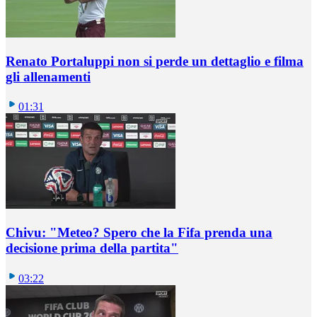
Renato Portaluppi non si perde un dettaglio e filma
gli allenamenti
01:31
Chivu: "Meteo? Spero che la Fifa prenda una
decisione prima della partita"
03:22