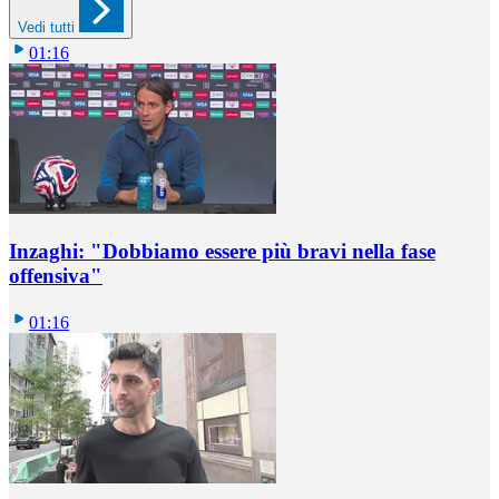
Vedi tutti
01:16
Inzaghi: "Dobbiamo essere più bravi nella fase
offensiva"
01:16