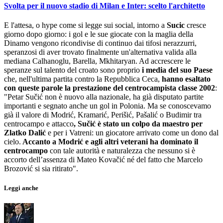
Svolta per il nuovo stadio di Milan e Inter: scelto l'architetto
E l'attesa, o hype come si legge sui social, intorno a
Sucic
cresce
giorno dopo giorno: i gol e le sue giocate con la maglia della
Dinamo vengono ricondivise di continuo dai tifosi nerazzurri,
speranzosi di aver trovato finalmente un'alternativa valida alla
mediana Calhanoglu, Barella, Mkhitaryan. Ad accrescere le
speranze sul talento del croato sono proprio
i media del suo Paese
che, nell'ultima partita contro la Repubblica Ceca,
hanno esaltato
con queste parole la prestazione del centrocampista classe 2002
:
"Petar Sučić non è nuovo alla nazionale, ha già disputato partite
importanti e segnato anche un gol in Polonia. Ma se conoscevamo
già il valore di Modrić, Kramarić, Perišić, Pašalić o Budimir tra
centrocampo e attacco
, Sučić è stato un colpo da maestro per
Zlatko Dalić
e per i Vatreni: un giocatore arrivato come un dono dal
cielo.
Accanto a Modrić e agli altri veterani ha dominato il
centrocampo
con tale autorità e naturalezza che nessuno si è
accorto dell’assenza di Mateo Kovačić né del fatto che Marcelo
Brozović si sia ritirato".
Leggi anche