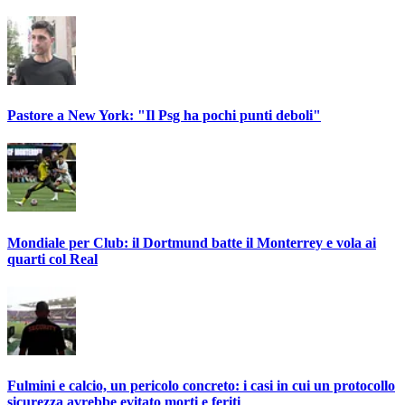
Pastore a New York: "Il Psg ha pochi punti deboli"
Mondiale per Club: il Dortmund batte il Monterrey e vola ai
quarti col Real
Fulmini e calcio, un pericolo concreto: i casi in cui un protocollo
sicurezza avrebbe evitato morti e feriti