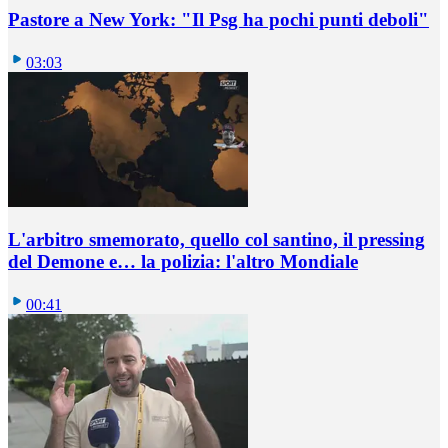
Pastore a New York: "Il Psg ha pochi punti deboli"
03:03
L'arbitro smemorato, quello col santino, il pressing
del Demone e… la polizia: l'altro Mondiale
00:41