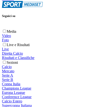
Seguici su
Media
Video
Foto
Live e Risultati
Live
Diretta Calcio
Risultati e Classifiche
Sezioni
Calcio
Mercato
Serie A
Serie B
Coppa Italia
Champions League
Europa League
Conference League
Calcio Estero
Supercoppa Italiana