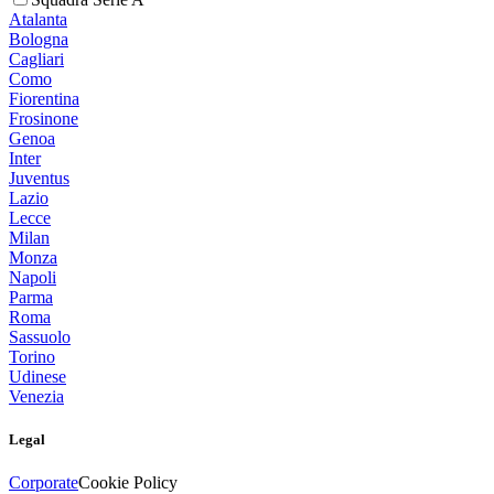
Atalanta
Bologna
Cagliari
Como
Fiorentina
Frosinone
Genoa
Inter
Juventus
Lazio
Lecce
Milan
Monza
Napoli
Parma
Roma
Sassuolo
Torino
Udinese
Venezia
Legal
Corporate
Cookie Policy