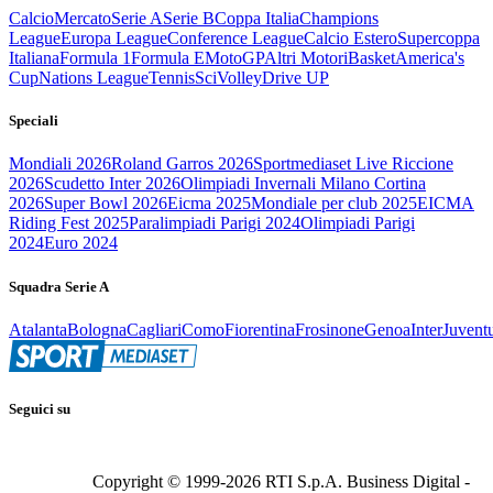
Calcio
Mercato
Serie A
Serie B
Coppa Italia
Champions
League
Europa League
Conference League
Calcio Estero
Supercoppa
Italiana
Formula 1
Formula E
MotoGP
Altri Motori
Basket
America's
Cup
Nations League
Tennis
Sci
Volley
Drive UP
Speciali
Mondiali 2026
Roland Garros 2026
Sportmediaset Live Riccione
2026
Scudetto Inter 2026
Olimpiadi Invernali Milano Cortina
2026
Super Bowl 2026
Eicma 2025
Mondiale per club 2025
EICMA
Riding Fest 2025
Paralimpiadi Parigi 2024
Olimpiadi Parigi
2024
Euro 2024
Squadra Serie A
Atalanta
Bologna
Cagliari
Como
Fiorentina
Frosinone
Genoa
Inter
Juvent
Seguici su
Copyright © 1999-
2026
RTI S.p.A. Business Digital -