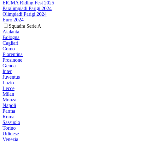
EICMA Riding Fest 2025
Paralimpiadi Parigi 2024
Olimpiadi Parigi 2024
Euro 2024
Squadra Serie A
Atalanta
Bologna
Cagliari
Como
Fiorentina
Frosinone
Genoa
Inter
Juventus
Lazio
Lecce
Milan
Monza
Napoli
Parma
Roma
Sassuolo
Torino
Udinese
Venezia