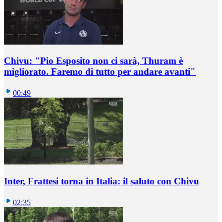
Chivu: "Pio Esposito non ci sarà, Thuram è
migliorato. Faremo di tutto per andare avanti"
00:49
Inter, Frattesi torna in Italia: il saluto con Chivu
02:35