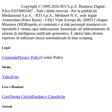
Copyright © 1999-
2026
RTI S.p.A. Business Digital -
P.Iva 03976881007 - Tutti i diritti riservati - Per la pubblicità
Mediamond S.p.A. - RTI S.p.A., Mediaset N.V., sede legale
Amsterdam (Paesi Bassi) - Uffici Viale Europa 46, 20093 Cologno
Monzese (MI)
Rispetto ai contenuti e ai dati personali trasmessi e/o
riprodotti è vietata ogni utilizzazione funzionale all’addestramento di
sistemi di intelligenza artificiale generativa. È altresì fatto divieto
espresso di utilizzare mezzi automatizzati di data scraping.
Legal
Corporate
Privacy Policy
Cookie Policy
Media
Video
Foto
Live e Risultati
Live
Diretta Calcio
Risultati e Classifiche
Sezioni