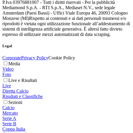
P.Iva 03976881007 - Tutti i diritti riservati - Per la pubblicità
Mediamond S.p.A. - RTI S.p.A., Mediaset N.V., sede legale
Amsterdam (Paesi Bassi) - Uffici Viale Europa 46, 20093 Cologno
Monzese (MI)
Rispetto ai contenuti e ai dati personali trasmessi e/o
riprodotti è vietata ogni utilizzazione funzionale all’addestramento di
sistemi di intelligenza artificiale generativa. È altresì fatto divieto
espresso di utilizzare mezzi automatizzati di data scraping.
Legal
Corporate
Privacy Policy
Cookie Policy
Media
Video
Foto
Live e Risultati
Live
Diretta Calcio
Risultati e Classifiche
Sezioni
Calcio
Mercato
Serie A
Serie B
Coppa Italia