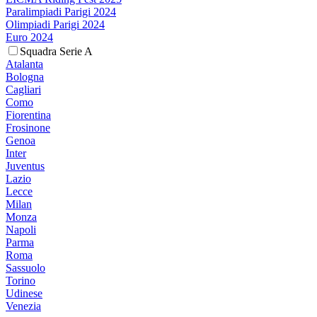
Paralimpiadi Parigi 2024
Olimpiadi Parigi 2024
Euro 2024
Squadra Serie A
Atalanta
Bologna
Cagliari
Como
Fiorentina
Frosinone
Genoa
Inter
Juventus
Lazio
Lecce
Milan
Monza
Napoli
Parma
Roma
Sassuolo
Torino
Udinese
Venezia