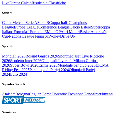
Live
Diretta Calcio
Risultati e Classifiche
Sezioni
Calcio
Mercato
Serie A
Serie B
Coppa Italia
Champions
League
Europa League
Conference League
Calcio Estero
Supercoppa
Italiana
Formula 1
Formula E
MotoGP
Altri Motori
Basket
America's
Cup
Nations League
Tennis
Sci
Volley
Drive UP
Speciali
Mondiali 2026
Roland Garros 2026
Sportmediaset Live Riccione
2026
Scudetto Inter 2026
Olimpiadi Invernali Milano Cortina
2026
Super Bowl 2026
Eicma 2025
Mondiale per club 2025
EICMA
Riding Fest 2025
Paralimpiadi Parigi 2024
Olimpiadi Parigi
2024
Euro 2024
Squadra Serie A
Atalanta
Bologna
Cagliari
Como
Fiorentina
Frosinone
Genoa
Inter
Juvent
Seguici su