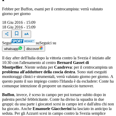
Febbre per Buffon, esami per il centrocampista: verrà valutato
giorno per giorno
18 Giu 2016 - 15:09
18 Giu 2016 - 15:09
Segui
su
Seguici su
whatsapp
discover
Il day after dell'Italia dopo la vittoria contro la Svezia è iniziato alle
10:30 con l'allenamento al centro
Bernard Gasset di
Montpellier
. Niente seduta per
Candreva
: per il centrocampista un
problema all'adduttore della coscia destra
. Sono stati eseguiti
monitoraggi clinici e strumentali, verrà valutato giorno per giorno. A
questo punto il suo impiego contro l'Irlanda è da escludere: Conte ha
comunque intenzione di proporre un massiccio turnover.
Buffon
, invece, è sceso in campo per poi tornare subito dopo in
palestra perché febbricitante. Conte ha diviso la squadra in due
gruppi: da una parte i giocatori scesi in campo ieri e dall'altra chi non
ha giocato. Anche
Emanuele Giaccherini
ha lasciato in anticipo la
seduta. Per gli Azzurri scesi in campo contro la Svezia semplice