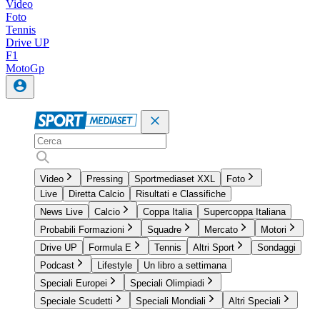
Video
Foto
Tennis
Drive UP
F1
MotoGp
Video
Pressing
Sportmediaset XXL
Foto
Live
Diretta Calcio
Risultati e Classifiche
News Live
Calcio
Coppa Italia
Supercoppa Italiana
Probabili Formazioni
Squadre
Mercato
Motori
Drive UP
Formula E
Tennis
Altri Sport
Sondaggi
Podcast
Lifestyle
Un libro a settimana
Speciali Europei
Speciali Olimpiadi
Speciale Scudetti
Speciali Mondiali
Altri Speciali