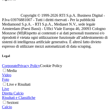
Copyright © 1999-
2026
RTI S.p.A. Business Digital -
P.Iva 03976881007 - Tutti i diritti riservati - Per la pubblicità
Mediamond S.p.A. - RTI S.p.A., Mediaset N.V., sede legale
Amsterdam (Paesi Bassi) - Uffici Viale Europa 46, 20093 Cologno
Monzese (MI)
Rispetto ai contenuti e ai dati personali trasmessi e/o
riprodotti è vietata ogni utilizzazione funzionale all’addestramento di
sistemi di intelligenza artificiale generativa. È altresì fatto divieto
espresso di utilizzare mezzi automatizzati di data scraping.
Legal
Corporate
Privacy Policy
Cookie Policy
Media
Video
Foto
Live e Risultati
Live
Diretta Calcio
Risultati e Classifiche
Sezioni
Calcio