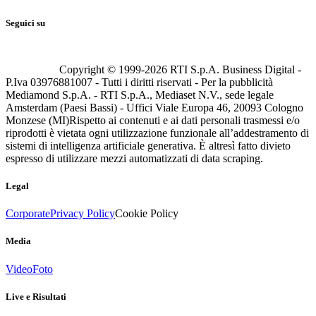
Seguici su
Copyright © 1999-
2026
RTI S.p.A. Business Digital -
P.Iva 03976881007 - Tutti i diritti riservati - Per la pubblicità
Mediamond S.p.A. - RTI S.p.A., Mediaset N.V., sede legale
Amsterdam (Paesi Bassi) - Uffici Viale Europa 46, 20093 Cologno
Monzese (MI)
Rispetto ai contenuti e ai dati personali trasmessi e/o
riprodotti è vietata ogni utilizzazione funzionale all’addestramento di
sistemi di intelligenza artificiale generativa. È altresì fatto divieto
espresso di utilizzare mezzi automatizzati di data scraping.
Legal
Corporate
Privacy Policy
Cookie Policy
Media
Video
Foto
Live e Risultati