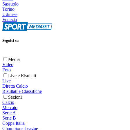
Sassuolo
Torino
Udinese
Venezia
Seguici su
Media
Video
Foto
Live e Risultati
Live
Diretta Calcio
Risultati e Classifiche
Sezioni
Calcio
Mercato
Serie A
Serie B
Coppa Italia
Champions League