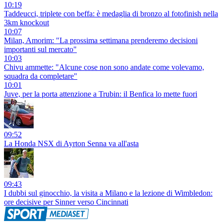
10:19
Taddeucci, triplete con beffa: è medaglia di bronzo al fotofinish nella
3km knockout
10:07
Milan, Amorim: "La prossima settimana prenderemo decisioni
importanti sul mercato"
10:03
Chivu ammette: "Alcune cose non sono andate come volevamo,
squadra da completare"
10:01
Juve, per la porta attenzione a Trubin: il Benfica lo mette fuori
09:52
La Honda NSX di Ayrton Senna va all'asta
09:43
I dubbi sul ginocchio, la visita a Milano e la lezione di Wimbledon:
ore decisive per Sinner verso Cincinnati