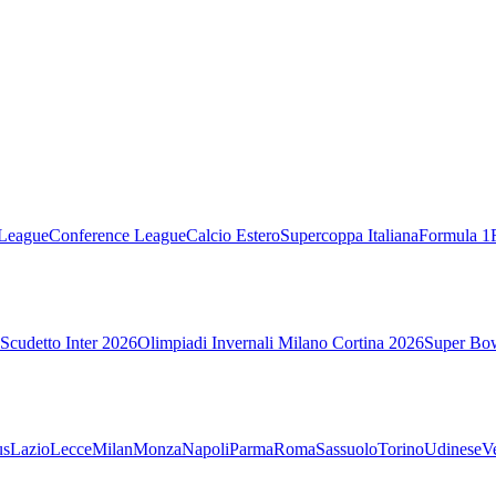
League
Conference League
Calcio Estero
Supercoppa Italiana
Formula 1
Scudetto Inter 2026
Olimpiadi Invernali Milano Cortina 2026
Super Bo
us
Lazio
Lecce
Milan
Monza
Napoli
Parma
Roma
Sassuolo
Torino
Udinese
V