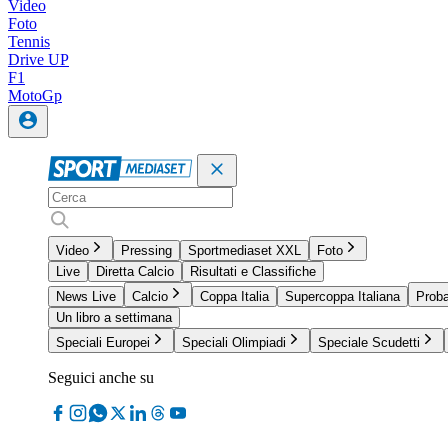
Video
Foto
Tennis
Drive UP
F1
MotoGp
Video
Pressing
Sportmediaset XXL
Foto
Live
Diretta Calcio
Risultati e Classifiche
News Live
Calcio
Coppa Italia
Supercoppa Italiana
Proba
Un libro a settimana
Speciali Europei
Speciali Olimpiadi
Speciale Scudetti
Seguici anche su