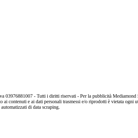
va 03976881007 - Tutti i diritti riservati - Per la pubblicità Mediamon
o ai contenuti e ai dati personali trasmessi e/o riprodotti è vietata ogni 
zi automatizzati di data scraping.