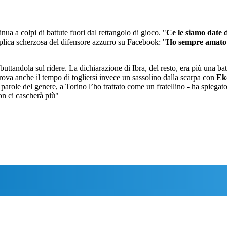
nua a colpi di battute fuori dal rettangolo di gioco. "
Ce le siamo date 
replica scherzosa del difensore azzurro su Facebook: "
Ho sempre amato Z
ttandola sul ridere. La dichiarazione di Ibra, del resto, era più una batt
rova anche il tempo di togliersi invece un sassolino dalla scarpa con
Ek
parole del genere, a Torino l’ho trattato come un fratellino - ha spiegato
non ci cascherà più"