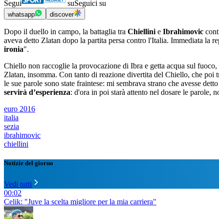
Segui
su
Seguici su
whatsapp
discover
Dopo il duello in campo, la battaglia tra
Chiellini
e
Ibrahimovic
conti
aveva detto Zlatan dopo la partita persa contro l'Italia. Immediata la 
ironia
".
Chiello non raccoglie la provocazione di Ibra e getta acqua sul fuoco, bu
Zlatan, insomma. Con tanto di reazione divertita del Chiello, che poi t
le sue parole sono state fraintese: mi sembrava strano che avesse detto 
servirà d’esperienza
: d'ora in poi starà attento nel dosare le parole, 
euro 2016
italia
sezia
ibrahimovic
chiellini
Notizie del giorno
Vedi tutti
00:02
Celik: "Juve la scelta migliore per la mia carriera"