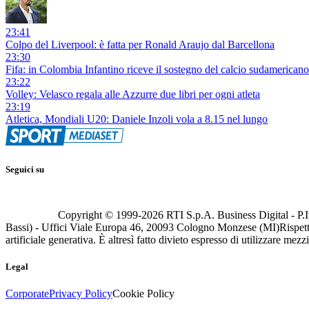
23:41
Colpo del Liverpool: è fatta per Ronald Araujo dal Barcellona
23:30
Fifa: in Colombia Infantino riceve il sostegno del calcio sudamericano
23:22
Volley: Velasco regala alle Azzurre due libri per ogni atleta
23:19
Atletica, Mondiali U20: Daniele Inzoli vola a 8.15 nel lungo
Seguici su
Copyright © 1999-
2026
RTI S.p.A. Business Digital - P.I
Bassi) - Uffici Viale Europa 46, 20093 Cologno Monzese (MI)
Rispett
artificiale generativa. È altresì fatto divieto espresso di utilizzare mez
Legal
Corporate
Privacy Policy
Cookie Policy