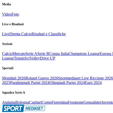
Media
Video
Foto
Live e Risultati
Live
Diretta Calcio
Risultati e Classifiche
Sezioni
Calcio
Mercato
Serie A
Serie B
Coppa Italia
Champions League
Europa 
League
Tennis
Sci
Volley
Drive UP
Speciali
Mondiali 2026
Roland Garros 2026
Sportmediaset Live Riccione 2026
2025
Paralimpiadi Parigi 2024
Olimpiadi Parigi 2024
Euro 2024
Squadra Serie A
Atalanta
Bologna
Cagliari
Como
Fiorentina
Frosinone
Genoa
Inter
Juvent