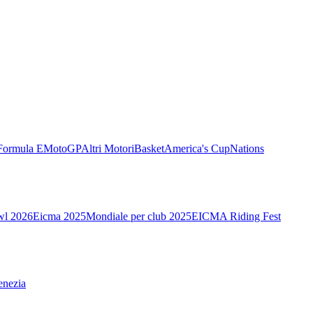
Formula E
MotoGP
Altri Motori
Basket
America's Cup
Nations
wl 2026
Eicma 2025
Mondiale per club 2025
EICMA Riding Fest
enezia