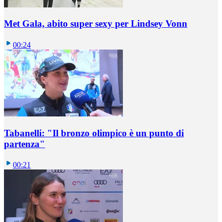
Met Gala, abito super sexy per Lindsey Vonn
00:24
Tabanelli: "Il bronzo olimpico è un punto di
partenza"
00:21