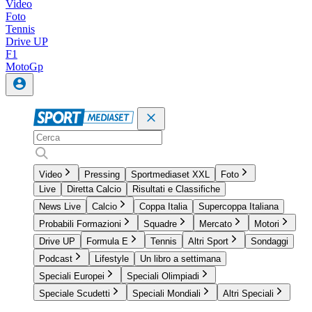
Video
Foto
Tennis
Drive UP
F1
MotoGp
Video
Pressing
Sportmediaset XXL
Foto
Live
Diretta Calcio
Risultati e Classifiche
News Live
Calcio
Coppa Italia
Supercoppa Italiana
Probabili Formazioni
Squadre
Mercato
Motori
Drive UP
Formula E
Tennis
Altri Sport
Sondaggi
Podcast
Lifestyle
Un libro a settimana
Speciali Europei
Speciali Olimpiadi
Speciale Scudetti
Speciali Mondiali
Altri Speciali