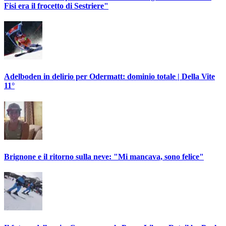
Fisi era il frocetto di Sestriere"
Adelboden in delirio per Odermatt: dominio totale | Della Vite
11°
Brignone e il ritorno sulla neve: "Mi mancava, sono felice"