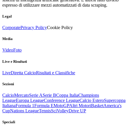
espresso di utilizzare mezzi automatizzati di data scraping.
Legal
Corporate
Privacy Policy
Cookie Policy
Media
Video
Foto
Live e Risultati
Live
Diretta Calcio
Risultati e Classifiche
Sezioni
Calcio
Mercato
Serie A
Serie B
Coppa Italia
Champions
League
Europa League
Conference League
Calcio Estero
Supercoppa
Italiana
Formula 1
Formula E
MotoGP
Altri Motori
Basket
America's
Cup
Nations League
Tennis
Sci
Volley
Drive UP
Speciali