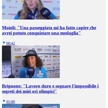
Moioli: "Una passeggiata mi ha fatto capire che
avrei potuto conquistare una medaglia"
00:42
Brignone: "Lavoro duro e sognare l'impossibile i
segreti dei miei ori olimpici"
01:00