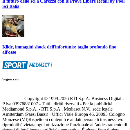
Il futuro dello sci a Carezza con le Prove Libere Retail by Pool
Sci Italia
Kilde, immagini shock dell'infortunio: taglio profondo fino
all'osso
Seguici su
Copyright © 1999-
2026
RTI S.p.A. Business Digital -
P.Iva 03976881007 - Tutti i diritti riservati - Per la pubblicità
Mediamond S.p.A. - RTI S.p.A., Mediaset N.V., sede legale
Amsterdam (Paesi Bassi) - Uffici Viale Europa 46, 20093 Cologno
Monzese (MI)
Rispetto ai contenuti e ai dati personali trasmessi e/o
riprodotti è vietata ogni utilizzazione funzionale all’addestramento di
sistemi di intelligenza artificiale generativa. È altresì fatto divieto