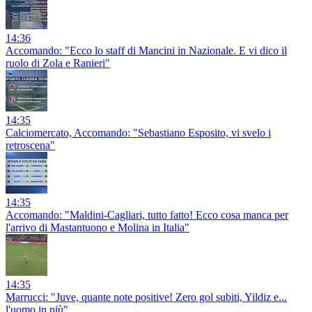
14:36
Accomando: "Ecco lo staff di Mancini in Nazionale. E vi dico il
ruolo di Zola e Ranieri"
14:35
Calciomercato, Accomando: "Sebastiano Esposito, vi svelo i
retroscena"
14:35
Accomando: "Maldini-Cagliari, tutto fatto! Ecco cosa manca per
l'arrivo di Mastantuono e Molina in Italia"
14:35
Marrucci: "Juve, quante note positive! Zero gol subiti, Yildiz e...
l'uomo in più"