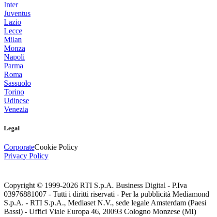
Inter
Juventus
Lazio
Lecce
Milan
Monza
Napoli
Parma
Roma
Sassuolo
Torino
Udinese
Venezia
Legal
Corporate
Cookie Policy
Privacy Policy
Copyright © 1999-
2026
RTI S.p.A. Business Digital - P.Iva
03976881007 - Tutti i diritti riservati - Per la pubblicità Mediamond
S.p.A. - RTI S.p.A., Mediaset N.V., sede legale Amsterdam (Paesi
Bassi) - Uffici Viale Europa 46, 20093 Cologno Monzese (MI)