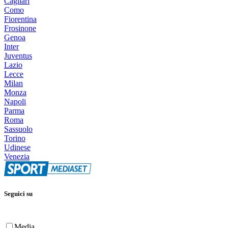
Cagliari
Como
Fiorentina
Frosinone
Genoa
Inter
Juventus
Lazio
Lecce
Milan
Monza
Napoli
Parma
Roma
Sassuolo
Torino
Udinese
Venezia
Seguici su
Media