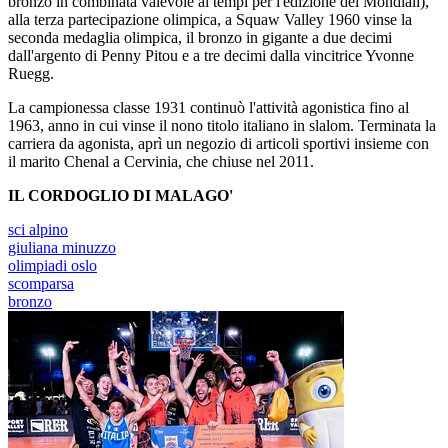
bronzo in combinata valevole ai tempi per l'edizione dei Mondiali),
alla terza partecipazione olimpica, a Squaw Valley 1960 vinse la
seconda medaglia olimpica, il bronzo in gigante a due decimi
dall'argento di Penny Pitou e a tre decimi dalla vincitrice Yvonne
Ruegg.
La campionessa classe 1931 continuò l'attività agonistica fino al
1963, anno in cui vinse il nono titolo italiano in slalom. Terminata la
carriera da agonista, aprì un negozio di articoli sportivi insieme con
il marito Chenal a Cervinia, che chiuse nel 2011.
IL CORDOGLIO DI MALAGO'
sci alpino
giuliana minuzzo
olimpiadi oslo
scomparsa
bronzo