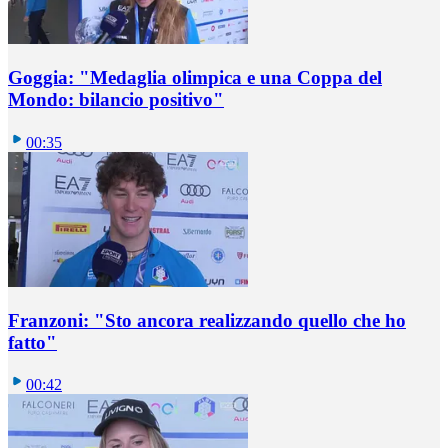
Goggia: "Medaglia olimpica e una Coppa del
Mondo: bilancio positivo"
00:35
Franzoni: "Sto ancora realizzando quello che ho
fatto"
00:42