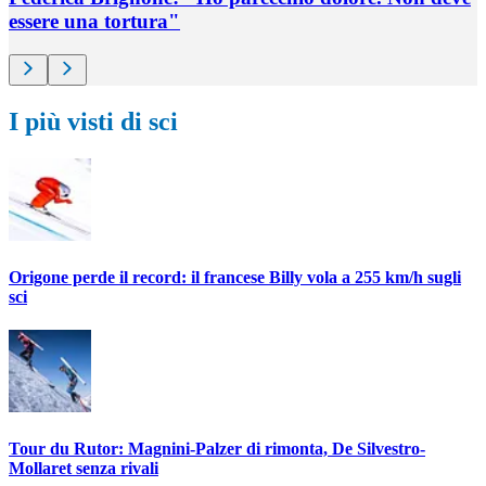
essere una tortura"
I più visti di sci
Origone perde il record: il francese Billy vola a 255 km/h sugli
sci
Tour du Rutor: Magnini-Palzer di rimonta, De Silvestro-
Mollaret senza rivali