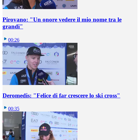
Pirovano: "Un onore vedere il mio nome tra le
grandi"
00:26
Deromedis: "Felice di far crescere lo ski cross"
00:35