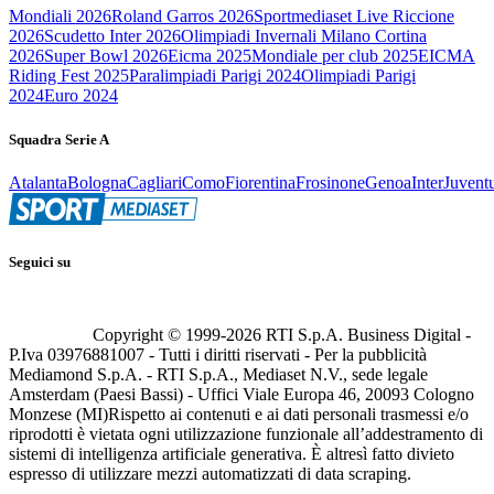
Mondiali 2026
Roland Garros 2026
Sportmediaset Live Riccione
2026
Scudetto Inter 2026
Olimpiadi Invernali Milano Cortina
2026
Super Bowl 2026
Eicma 2025
Mondiale per club 2025
EICMA
Riding Fest 2025
Paralimpiadi Parigi 2024
Olimpiadi Parigi
2024
Euro 2024
Squadra Serie A
Atalanta
Bologna
Cagliari
Como
Fiorentina
Frosinone
Genoa
Inter
Juvent
Seguici su
Copyright © 1999-
2026
RTI S.p.A. Business Digital -
P.Iva 03976881007 - Tutti i diritti riservati - Per la pubblicità
Mediamond S.p.A. - RTI S.p.A., Mediaset N.V., sede legale
Amsterdam (Paesi Bassi) - Uffici Viale Europa 46, 20093 Cologno
Monzese (MI)
Rispetto ai contenuti e ai dati personali trasmessi e/o
riprodotti è vietata ogni utilizzazione funzionale all’addestramento di
sistemi di intelligenza artificiale generativa. È altresì fatto divieto
espresso di utilizzare mezzi automatizzati di data scraping.