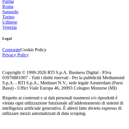
Parma
Roma
Sassuolo
Torino
Udinese
Venezia
Legal
Corporate
Cookie Policy
Privacy Policy
Copyright © 1999-
2026
RTI S.p.A. Business Digital - P.Iva
03976881007 - Tutti i diritti riservati - Per la pubblicità Mediamond
S.p.A. - RTI S.p.A., Mediaset N.V., sede legale Amsterdam (Paesi
Bassi) - Uffici Viale Europa 46, 20093 Cologno Monzese (MI)
Rispetto ai contenuti e ai dati personali trasmessi e/o riprodotti è
vietata ogni utilizzazione funzionale all’addestramento di sistemi di
intelligenza artificiale generativa. È altresì fatto divieto espresso di
utilizzare mezzi automatizzati di data scraping.