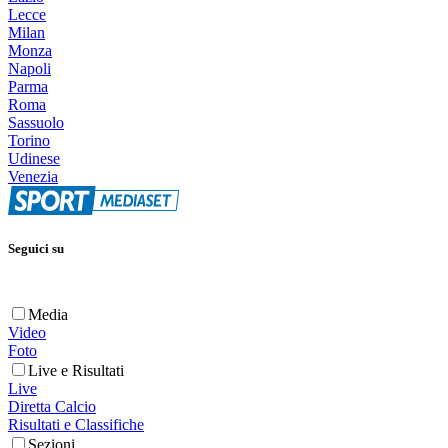
Lecce
Milan
Monza
Napoli
Parma
Roma
Sassuolo
Torino
Udinese
Venezia
Seguici su
Media
Video
Foto
Live e Risultati
Live
Diretta Calcio
Risultati e Classifiche
Sezioni