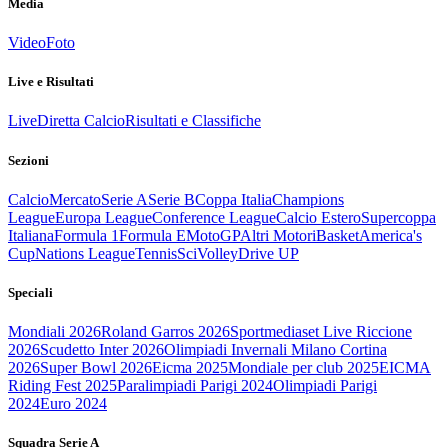
Media
Video
Foto
Live e Risultati
Live
Diretta Calcio
Risultati e Classifiche
Sezioni
Calcio
Mercato
Serie A
Serie B
Coppa Italia
Champions
League
Europa League
Conference League
Calcio Estero
Supercoppa
Italiana
Formula 1
Formula E
MotoGP
Altri Motori
Basket
America's
Cup
Nations League
Tennis
Sci
Volley
Drive UP
Speciali
Mondiali 2026
Roland Garros 2026
Sportmediaset Live Riccione
2026
Scudetto Inter 2026
Olimpiadi Invernali Milano Cortina
2026
Super Bowl 2026
Eicma 2025
Mondiale per club 2025
EICMA
Riding Fest 2025
Paralimpiadi Parigi 2024
Olimpiadi Parigi
2024
Euro 2024
Squadra Serie A