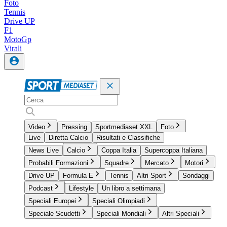
Foto
Tennis
Drive UP
F1
MotoGp
Virali
Video
Pressing
Sportmediaset XXL
Foto
Live
Diretta Calcio
Risultati e Classifiche
News Live
Calcio
Coppa Italia
Supercoppa Italiana
Probabili Formazioni
Squadre
Mercato
Motori
Drive UP
Formula E
Tennis
Altri Sport
Sondaggi
Podcast
Lifestyle
Un libro a settimana
Speciali Europei
Speciali Olimpiadi
Speciale Scudetti
Speciali Mondiali
Altri Speciali