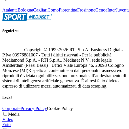
Atalanta
Bologna
Cagliari
Como
Fiorentina
Frosinone
Genoa
Inter
Juvent
Seguici su
Copyright © 1999-
2026
RTI S.p.A. Business Digital -
P.Iva 03976881007 - Tutti i diritti riservati - Per la pubblicità
Mediamond S.p.A. - RTI S.p.A., Mediaset N.V., sede legale
Amsterdam (Paesi Bassi) - Uffici Viale Europa 46, 20093 Cologno
Monzese (MI)
Rispetto ai contenuti e ai dati personali trasmessi e/o
riprodotti è vietata ogni utilizzazione funzionale all’addestramento di
sistemi di intelligenza artificiale generativa. È altresì fatto divieto
espresso di utilizzare mezzi automatizzati di data scraping.
Legal
Corporate
Privacy Policy
Cookie Policy
Media
Video
Foto