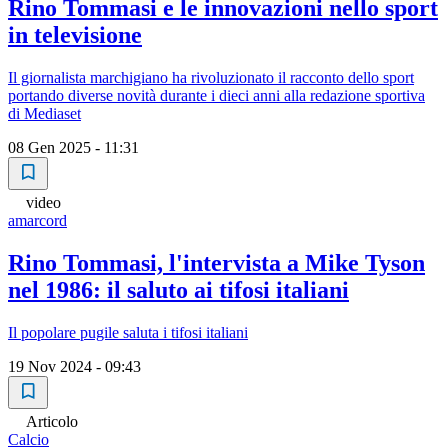
Rino Tommasi e le innovazioni nello sport
in televisione
Il giornalista marchigiano ha rivoluzionato il racconto dello sport
portando diverse novità durante i dieci anni alla redazione sportiva
di Mediaset
08 Gen 2025 - 11:31
video
amarcord
Rino Tommasi, l'intervista a Mike Tyson
nel 1986: il saluto ai tifosi italiani
Il popolare pugile saluta i tifosi italiani
19 Nov 2024 - 09:43
Articolo
Calcio