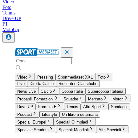
Video
Foto
Tennis
Drive UP
F1
MotoGp
Video
Pressing
Sportmediaset XXL
Foto
Live
Diretta Calcio
Risultati e Classifiche
News Live
Calcio
Coppa Italia
Supercoppa Italiana
Probabili Formazioni
Squadre
Mercato
Motori
Drive UP
Formula E
Tennis
Altri Sport
Sondaggi
Podcast
Lifestyle
Un libro a settimana
Speciali Europei
Speciali Olimpiadi
Speciale Scudetti
Speciali Mondiali
Altri Speciali