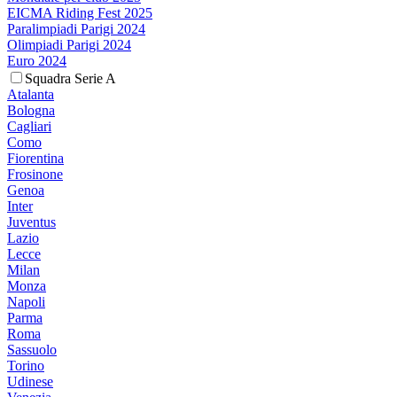
EICMA Riding Fest 2025
Paralimpiadi Parigi 2024
Olimpiadi Parigi 2024
Euro 2024
Squadra Serie A
Atalanta
Bologna
Cagliari
Como
Fiorentina
Frosinone
Genoa
Inter
Juventus
Lazio
Lecce
Milan
Monza
Napoli
Parma
Roma
Sassuolo
Torino
Udinese