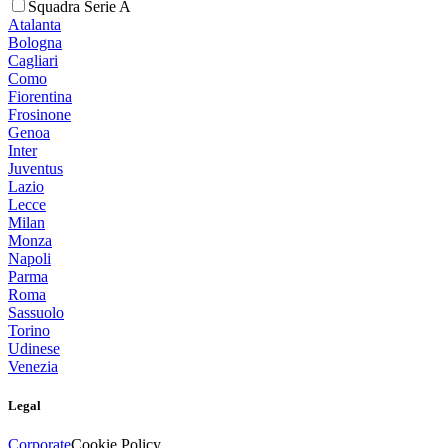
Squadra Serie A
Atalanta
Bologna
Cagliari
Como
Fiorentina
Frosinone
Genoa
Inter
Juventus
Lazio
Lecce
Milan
Monza
Napoli
Parma
Roma
Sassuolo
Torino
Udinese
Venezia
Legal
Corporate
Cookie Policy