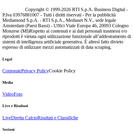
Copyright © 1999-
2026
RTI S.p.A. Business Digital -
P.Iva 03976881007 - Tutti i diritti riservati - Per la pubblicità
Mediamond S.p.A. - RTI S.p.A., Mediaset N.V., sede legale
Amsterdam (Paesi Bassi) - Uffici Viale Europa 46, 20093 Cologno
Monzese (MI)
Rispetto ai contenuti e ai dati personali trasmessi e/o
riprodotti è vietata ogni utilizzazione funzionale all’addestramento di
sistemi di intelligenza artificiale generativa. È altresì fatto divieto
espresso di utilizzare mezzi automatizzati di data scraping.
Legal
Corporate
Privacy Policy
Cookie Policy
Media
Video
Foto
Live e Risultati
Live
Diretta Calcio
Risultati e Classifiche
Sezioni