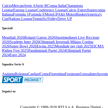
Calcio
Mercato
Serie A
Serie B
Coppa Italia
Champions
League
Europa League
Conference League
Calcio Estero
Supercoppa
Italiana
Formula 1
Formula E
MotoGP
Altri Motori
Basket
America's
Cup
Nations League
Tennis
Sci
Volley
Drive UP
Speciali
Mondiali 2026
Roland Garros 2026
Sportmediaset Live Riccione
2026
Scudetto Inter 2026
Olimpiadi Invernali Milano Cortina
2026
Super Bowl 2026
Eicma 2025
Mondiale per club 2025
EICMA
Riding Fest 2025
Paralimpiadi Parigi 2024
Olimpiadi Parigi
2024
Euro 2024
Squadra Serie A
Atalanta
Bologna
Cagliari
Como
Fiorentina
Frosinone
Genoa
Inter
Juvent
Seguici su
Copyright © 1999-
2026
RTI S.p.A. Business Digital -