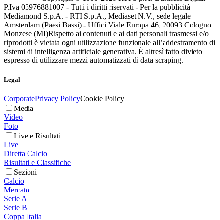
P.Iva 03976881007 - Tutti i diritti riservati - Per la pubblicità
Mediamond S.p.A. - RTI S.p.A., Mediaset N.V., sede legale
Amsterdam (Paesi Bassi) - Uffici Viale Europa 46, 20093 Cologno
Monzese (MI)
Rispetto ai contenuti e ai dati personali trasmessi e/o
riprodotti è vietata ogni utilizzazione funzionale all’addestramento di
sistemi di intelligenza artificiale generativa. È altresì fatto divieto
espresso di utilizzare mezzi automatizzati di data scraping.
Legal
Corporate
Privacy Policy
Cookie Policy
Media
Video
Foto
Live e Risultati
Live
Diretta Calcio
Risultati e Classifiche
Sezioni
Calcio
Mercato
Serie A
Serie B
Coppa Italia