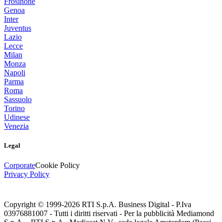
Frosinone
Genoa
Inter
Juventus
Lazio
Lecce
Milan
Monza
Napoli
Parma
Roma
Sassuolo
Torino
Udinese
Venezia
Legal
Corporate
Cookie Policy
Privacy Policy
Copyright © 1999-
2026
RTI S.p.A. Business Digital - P.Iva
03976881007 - Tutti i diritti riservati - Per la pubblicità Mediamond