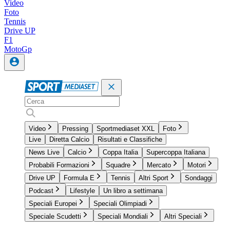
Video
Foto
Tennis
Drive UP
F1
MotoGp
Video
Pressing
Sportmediaset XXL
Foto
Live
Diretta Calcio
Risultati e Classifiche
News Live
Calcio
Coppa Italia
Supercoppa Italiana
Probabili Formazioni
Squadre
Mercato
Motori
Drive UP
Formula E
Tennis
Altri Sport
Sondaggi
Podcast
Lifestyle
Un libro a settimana
Speciali Europei
Speciali Olimpiadi
Speciale Scudetti
Speciali Mondiali
Altri Speciali