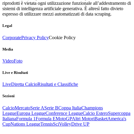
riprodotti è vietata ogni utilizzazione funzionale all’addestramento di
sistemi di intelligenza artificiale generativa. È altresì fatto divieto
espresso di utilizzare mezzi automatizzati di data scraping.
Legal
Corporate
Privacy Policy
Cookie Policy
Media
Video
Foto
Live e Risultati
Live
Diretta Calcio
Risultati e Classifiche
Sezioni
Calcio
Mercato
Serie A
Serie B
Coppa Italia
Champions
League
Europa League
Conference League
Calcio Estero
Supercoppa
Italiana
Formula 1
Formula E
MotoGP
Altri Motori
Basket
America's
Cup
Nations League
Tennis
Sci
Volley
Drive UP