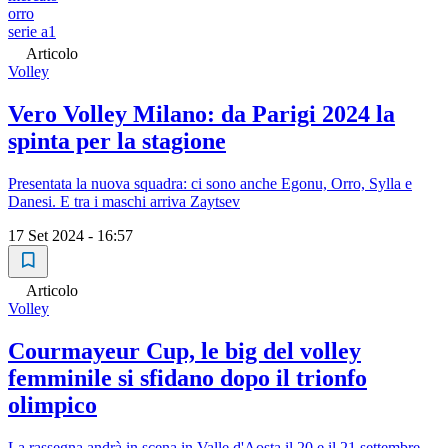
orro
serie a1
Articolo
Volley
Vero Volley Milano: da Parigi 2024 la
spinta per la stagione
Presentata la nuova squadra: ci sono anche Egonu, Orro, Sylla e
Danesi. E tra i maschi arriva Zaytsev
17 Set 2024 - 16:57
Articolo
Volley
Courmayeur Cup, le big del volley
femminile si sfidano dopo il trionfo
olimpico
La rassegna andrà in scena in Valle d'Aosta il 20 e il 21 settembre