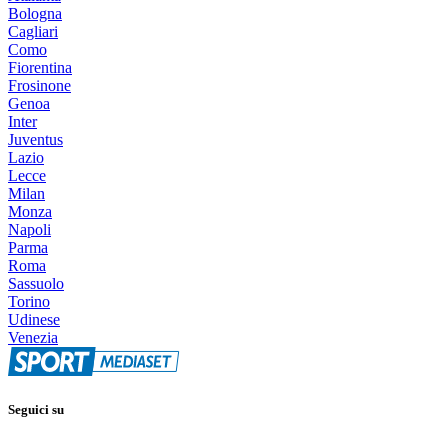
Bologna
Cagliari
Como
Fiorentina
Frosinone
Genoa
Inter
Juventus
Lazio
Lecce
Milan
Monza
Napoli
Parma
Roma
Sassuolo
Torino
Udinese
Venezia
Seguici su