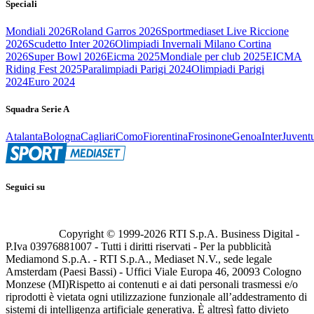
Speciali
Mondiali 2026
Roland Garros 2026
Sportmediaset Live Riccione
2026
Scudetto Inter 2026
Olimpiadi Invernali Milano Cortina
2026
Super Bowl 2026
Eicma 2025
Mondiale per club 2025
EICMA
Riding Fest 2025
Paralimpiadi Parigi 2024
Olimpiadi Parigi
2024
Euro 2024
Squadra Serie A
Atalanta
Bologna
Cagliari
Como
Fiorentina
Frosinone
Genoa
Inter
Juvent
Seguici su
Copyright © 1999-
2026
RTI S.p.A. Business Digital -
P.Iva 03976881007 - Tutti i diritti riservati - Per la pubblicità
Mediamond S.p.A. - RTI S.p.A., Mediaset N.V., sede legale
Amsterdam (Paesi Bassi) - Uffici Viale Europa 46, 20093 Cologno
Monzese (MI)
Rispetto ai contenuti e ai dati personali trasmessi e/o
riprodotti è vietata ogni utilizzazione funzionale all’addestramento di
sistemi di intelligenza artificiale generativa. È altresì fatto divieto