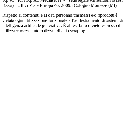
S.p.A. - RTI S.p.A., Mediaset N.V., sede legale Amsterdam (Paesi
Bassi) - Uffici Viale Europa 46, 20093 Cologno Monzese (MI)
Rispetto ai contenuti e ai dati personali trasmessi e/o riprodotti è
vietata ogni utilizzazione funzionale all’addestramento di sistemi di
intelligenza artificiale generativa. È altresì fatto divieto espresso di
utilizzare mezzi automatizzati di data scraping.