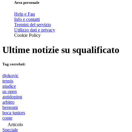
Area personale
Help e Faq
Info e contatti
Termini del servizio
Utilizzo dati e privacy
Cookie Policy
Ultime notizie su
squalificato
Tag correlati:
djokovic
tennis
giudice
us open
antidoping
arbitro
bergomi
boca juniors
conte
Articolo
Speciale