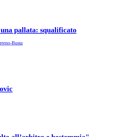
 una pallata: squalificato
arreno-Busta
ovic
ulto all’arbitro e bestemmia"