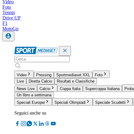
Video
Foto
Tennis
Drive UP
F1
MotoGp
Video
Pressing
Sportmediaset XXL
Foto
Live
Diretta Calcio
Risultati e Classifiche
News Live
Calcio
Coppa Italia
Supercoppa Italiana
Proba
Un libro a settimana
Speciali Europei
Speciali Olimpiadi
Speciale Scudetti
Seguici anche su