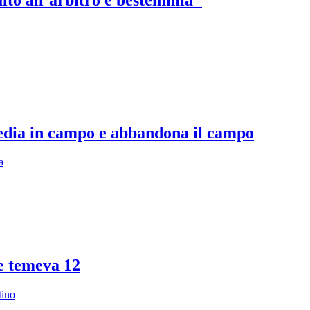
 sedia in campo e abbandona il campo
a
Ne temeva 12
tino