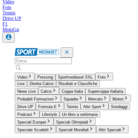
Video
Foto
Tennis
Drive UP
F1
MotoGp
Video
Pressing
Sportmediaset XXL
Foto
Live
Diretta Calcio
Risultati e Classifiche
News Live
Calcio
Coppa Italia
Supercoppa Italiana
Probabili Formazioni
Squadre
Mercato
Motori
Drive UP
Formula E
Tennis
Altri Sport
Sondaggi
Podcast
Lifestyle
Un libro a settimana
Speciali Europei
Speciali Olimpiadi
Speciale Scudetti
Speciali Mondiali
Altri Speciali