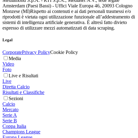
Mediamond S.p.A. - RTI S.p.A., Mediaset N.V., sede legale
Amsterdam (Paesi Bassi) - Uffici Viale Europa 46, 20093 Cologno
Monzese (MI)
Rispetto ai contenuti e ai dati personali trasmessi e/o
riprodotti è vietata ogni utilizzazione funzionale all’addestramento di
sistemi di intelligenza artificiale generativa. È altresì fatto divieto
espresso di utilizzare mezzi automatizzati di data scraping.
Legal
Corporate
Privacy Policy
Cookie Policy
Media
Video
Foto
Live e Risultati
Live
Diretta Calcio
Risultati e Classifiche
Sezioni
Calcio
Mercato
Serie A
Serie B
Coppa Italia
Champions League
Europa League