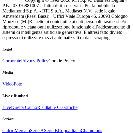
Copyright © 1999-
2026
RTI S.p.A. Business Digital -
P.Iva 03976881007 - Tutti i diritti riservati - Per la pubblicità
Mediamond S.p.A. - RTI S.p.A., Mediaset N.V., sede legale
Amsterdam (Paesi Bassi) - Uffici Viale Europa 46, 20093 Cologno
Monzese (MI)
Rispetto ai contenuti e ai dati personali trasmessi e/o
riprodotti è vietata ogni utilizzazione funzionale all’addestramento di
sistemi di intelligenza artificiale generativa. È altresì fatto divieto
espresso di utilizzare mezzi automatizzati di data scraping.
Legal
Corporate
Privacy Policy
Cookie Policy
Media
Video
Foto
Live e Risultati
Live
Diretta Calcio
Risultati e Classifiche
Sezioni
Calcio
Mercato
Serie A
Serie B
Coppa Italia
Champions