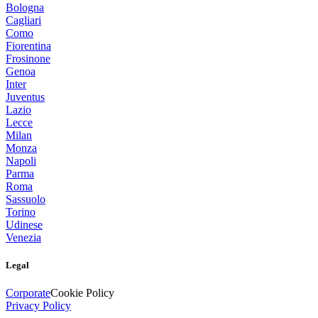
Bologna
Cagliari
Como
Fiorentina
Frosinone
Genoa
Inter
Juventus
Lazio
Lecce
Milan
Monza
Napoli
Parma
Roma
Sassuolo
Torino
Udinese
Venezia
Legal
Corporate
Cookie Policy
Privacy Policy