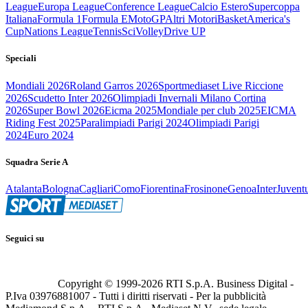
League
Europa League
Conference League
Calcio Estero
Supercoppa
Italiana
Formula 1
Formula E
MotoGP
Altri Motori
Basket
America's
Cup
Nations League
Tennis
Sci
Volley
Drive UP
Speciali
Mondiali 2026
Roland Garros 2026
Sportmediaset Live Riccione
2026
Scudetto Inter 2026
Olimpiadi Invernali Milano Cortina
2026
Super Bowl 2026
Eicma 2025
Mondiale per club 2025
EICMA
Riding Fest 2025
Paralimpiadi Parigi 2024
Olimpiadi Parigi
2024
Euro 2024
Squadra Serie A
Atalanta
Bologna
Cagliari
Como
Fiorentina
Frosinone
Genoa
Inter
Juvent
Seguici su
Copyright © 1999-
2026
RTI S.p.A. Business Digital -
P.Iva 03976881007 - Tutti i diritti riservati - Per la pubblicità