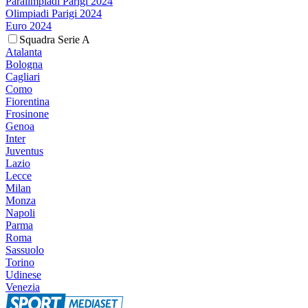
Paralimpiadi Parigi 2024
Olimpiadi Parigi 2024
Euro 2024
Squadra Serie A
Atalanta
Bologna
Cagliari
Como
Fiorentina
Frosinone
Genoa
Inter
Juventus
Lazio
Lecce
Milan
Monza
Napoli
Parma
Roma
Sassuolo
Torino
Udinese
Venezia