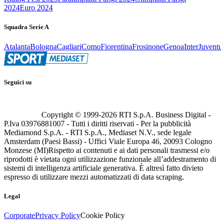
2024
Euro 2024
Squadra Serie A
Atalanta
Bologna
Cagliari
Como
Fiorentina
Frosinone
Genoa
Inter
Juvent
Seguici su
Copyright © 1999-
2026
RTI S.p.A. Business Digital -
P.Iva 03976881007 - Tutti i diritti riservati - Per la pubblicità
Mediamond S.p.A. - RTI S.p.A., Mediaset N.V., sede legale
Amsterdam (Paesi Bassi) - Uffici Viale Europa 46, 20093 Cologno
Monzese (MI)
Rispetto ai contenuti e ai dati personali trasmessi e/o
riprodotti è vietata ogni utilizzazione funzionale all’addestramento di
sistemi di intelligenza artificiale generativa. È altresì fatto divieto
espresso di utilizzare mezzi automatizzati di data scraping.
Legal
Corporate
Privacy Policy
Cookie Policy