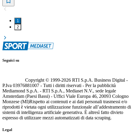
1
2
Seguici su
Copyright © 1999-
2026
RTI S.p.A. Business Digital -
P.Iva 03976881007 - Tutti i diritti riservati - Per la pubblicità
Mediamond S.p.A. - RTI S.p.A., Mediaset N.V., sede legale
Amsterdam (Paesi Bassi) - Uffici Viale Europa 46, 20093 Cologno
Monzese (MI)
Rispetto ai contenuti e ai dati personali trasmessi e/o
riprodotti è vietata ogni utilizzazione funzionale all’addestramento di
sistemi di intelligenza artificiale generativa. È altresì fatto divieto
espresso di utilizzare mezzi automatizzati di data scraping.
Legal