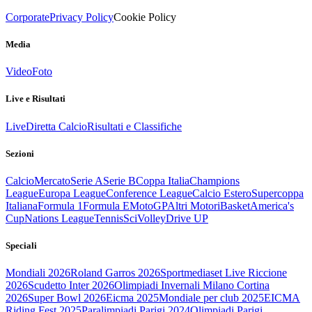
Corporate
Privacy Policy
Cookie Policy
Media
Video
Foto
Live e Risultati
Live
Diretta Calcio
Risultati e Classifiche
Sezioni
Calcio
Mercato
Serie A
Serie B
Coppa Italia
Champions
League
Europa League
Conference League
Calcio Estero
Supercoppa
Italiana
Formula 1
Formula E
MotoGP
Altri Motori
Basket
America's
Cup
Nations League
Tennis
Sci
Volley
Drive UP
Speciali
Mondiali 2026
Roland Garros 2026
Sportmediaset Live Riccione
2026
Scudetto Inter 2026
Olimpiadi Invernali Milano Cortina
2026
Super Bowl 2026
Eicma 2025
Mondiale per club 2025
EICMA
Riding Fest 2025
Paralimpiadi Parigi 2024
Olimpiadi Parigi