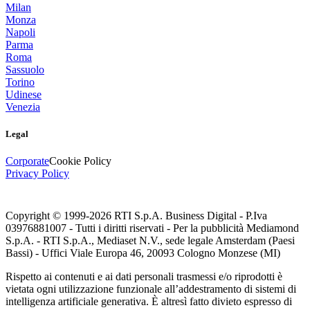
Milan
Monza
Napoli
Parma
Roma
Sassuolo
Torino
Udinese
Venezia
Legal
Corporate
Cookie Policy
Privacy Policy
Copyright © 1999-
2026
RTI S.p.A. Business Digital - P.Iva
03976881007 - Tutti i diritti riservati - Per la pubblicità Mediamond
S.p.A. - RTI S.p.A., Mediaset N.V., sede legale Amsterdam (Paesi
Bassi) - Uffici Viale Europa 46, 20093 Cologno Monzese (MI)
Rispetto ai contenuti e ai dati personali trasmessi e/o riprodotti è
vietata ogni utilizzazione funzionale all’addestramento di sistemi di
intelligenza artificiale generativa. È altresì fatto divieto espresso di