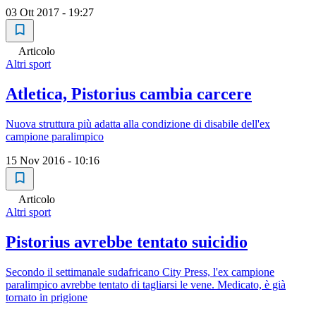
03 Ott 2017 - 19:27
Articolo
Altri sport
Atletica, Pistorius cambia carcere
Nuova struttura più adatta alla condizione di disabile dell'ex
campione paralimpico
15 Nov 2016 - 10:16
Articolo
Altri sport
Pistorius avrebbe tentato suicidio
Secondo il settimanale sudafricano City Press, l'ex campione
paralimpico avrebbe tentato di tagliarsi le vene. Medicato, è già
tornato in prigione