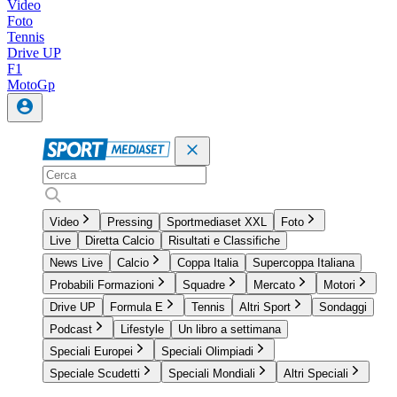
Video
Foto
Tennis
Drive UP
F1
MotoGp
Video
Pressing
Sportmediaset XXL
Foto
Live
Diretta Calcio
Risultati e Classifiche
News Live
Calcio
Coppa Italia
Supercoppa Italiana
Probabili Formazioni
Squadre
Mercato
Motori
Drive UP
Formula E
Tennis
Altri Sport
Sondaggi
Podcast
Lifestyle
Un libro a settimana
Speciali Europei
Speciali Olimpiadi
Speciale Scudetti
Speciali Mondiali
Altri Speciali