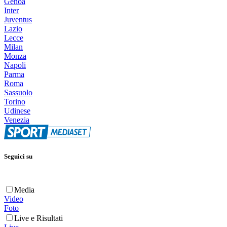
Genoa
Inter
Juventus
Lazio
Lecce
Milan
Monza
Napoli
Parma
Roma
Sassuolo
Torino
Udinese
Venezia
Seguici su
Media
Video
Foto
Live e Risultati