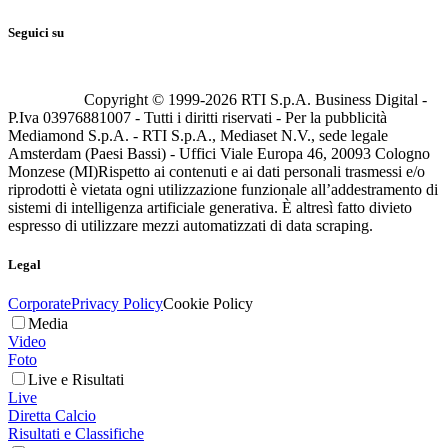
Seguici su
Copyright © 1999-
2026
RTI S.p.A. Business Digital -
P.Iva 03976881007 - Tutti i diritti riservati - Per la pubblicità
Mediamond S.p.A. - RTI S.p.A., Mediaset N.V., sede legale
Amsterdam (Paesi Bassi) - Uffici Viale Europa 46, 20093 Cologno
Monzese (MI)
Rispetto ai contenuti e ai dati personali trasmessi e/o
riprodotti è vietata ogni utilizzazione funzionale all’addestramento di
sistemi di intelligenza artificiale generativa. È altresì fatto divieto
espresso di utilizzare mezzi automatizzati di data scraping.
Legal
Corporate
Privacy Policy
Cookie Policy
Media
Video
Foto
Live e Risultati
Live
Diretta Calcio
Risultati e Classifiche