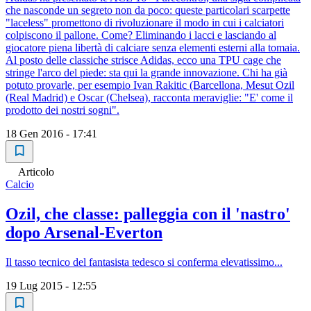
che nasconde un segreto non da poco: queste particolari scarpette
"laceless" promettono di rivoluzionare il modo in cui i calciatori
colpiscono il pallone. Come? Eliminando i lacci e lasciando al
giocatore piena libertà di calciare senza elementi esterni alla tomaia.
Al posto delle classiche strisce Adidas, ecco una TPU cage che
stringe l'arco del piede: sta qui la grande innovazione. Chi ha già
potuto provarle, per esempio Ivan Rakitic (Barcellona, Mesut Ozil
(Real Madrid) e Oscar (Chelsea), racconta meraviglie: "E' come il
prodotto dei nostri sogni".
18 Gen 2016 - 17:41
Articolo
Calcio
Ozil, che classe: palleggia con il 'nastro'
dopo Arsenal-Everton
Il tasso tecnico del fantasista tedesco si conferma elevatissimo...
19 Lug 2015 - 12:55