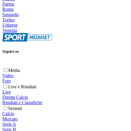
Parma
Roma
Sassuolo
Torino
Udinese
Venezia
Seguici su
Media
Video
Foto
Live e Risultati
Live
Diretta Calcio
Risultati e Classifiche
Sezioni
Calcio
Mercato
Serie A
Serie B