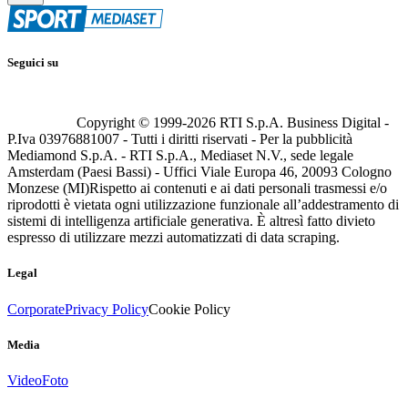
Seguici su
Copyright © 1999-
2026
RTI S.p.A. Business Digital -
P.Iva 03976881007 - Tutti i diritti riservati - Per la pubblicità
Mediamond S.p.A. - RTI S.p.A., Mediaset N.V., sede legale
Amsterdam (Paesi Bassi) - Uffici Viale Europa 46, 20093 Cologno
Monzese (MI)
Rispetto ai contenuti e ai dati personali trasmessi e/o
riprodotti è vietata ogni utilizzazione funzionale all’addestramento di
sistemi di intelligenza artificiale generativa. È altresì fatto divieto
espresso di utilizzare mezzi automatizzati di data scraping.
Legal
Corporate
Privacy Policy
Cookie Policy
Media
Video
Foto