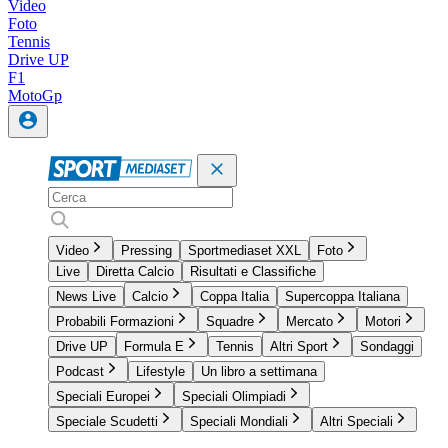
Video
Foto
Tennis
Drive UP
F1
MotoGp
Video
Pressing
Sportmediaset XXL
Foto
Live
Diretta Calcio
Risultati e Classifiche
News Live
Calcio
Coppa Italia
Supercoppa Italiana
Probabili Formazioni
Squadre
Mercato
Motori
Drive UP
Formula E
Tennis
Altri Sport
Sondaggi
Podcast
Lifestyle
Un libro a settimana
Speciali Europei
Speciali Olimpiadi
Speciale Scudetti
Speciali Mondiali
Altri Speciali