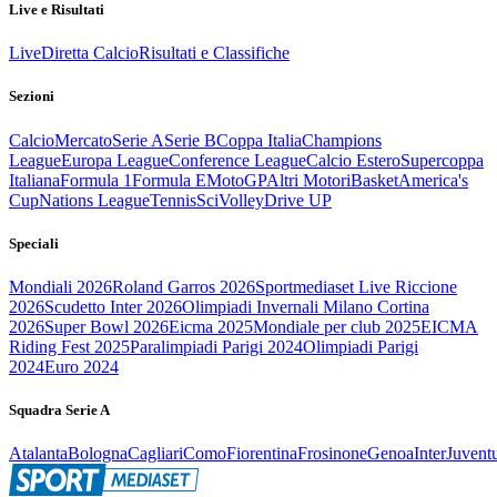
Live e Risultati
Live
Diretta Calcio
Risultati e Classifiche
Sezioni
Calcio
Mercato
Serie A
Serie B
Coppa Italia
Champions
League
Europa League
Conference League
Calcio Estero
Supercoppa
Italiana
Formula 1
Formula E
MotoGP
Altri Motori
Basket
America's
Cup
Nations League
Tennis
Sci
Volley
Drive UP
Speciali
Mondiali 2026
Roland Garros 2026
Sportmediaset Live Riccione
2026
Scudetto Inter 2026
Olimpiadi Invernali Milano Cortina
2026
Super Bowl 2026
Eicma 2025
Mondiale per club 2025
EICMA
Riding Fest 2025
Paralimpiadi Parigi 2024
Olimpiadi Parigi
2024
Euro 2024
Squadra Serie A
Atalanta
Bologna
Cagliari
Como
Fiorentina
Frosinone
Genoa
Inter
Juvent