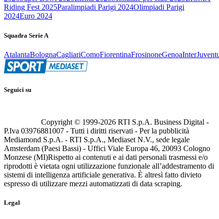
Riding Fest 2025
Paralimpiadi Parigi 2024
Olimpiadi Parigi
2024
Euro 2024
Squadra Serie A
Atalanta
Bologna
Cagliari
Como
Fiorentina
Frosinone
Genoa
Inter
Juvent
Seguici su
Copyright © 1999-
2026
RTI S.p.A. Business Digital -
P.Iva 03976881007 - Tutti i diritti riservati - Per la pubblicità
Mediamond S.p.A. - RTI S.p.A., Mediaset N.V., sede legale
Amsterdam (Paesi Bassi) - Uffici Viale Europa 46, 20093 Cologno
Monzese (MI)
Rispetto ai contenuti e ai dati personali trasmessi e/o
riprodotti è vietata ogni utilizzazione funzionale all’addestramento di
sistemi di intelligenza artificiale generativa. È altresì fatto divieto
espresso di utilizzare mezzi automatizzati di data scraping.
Legal