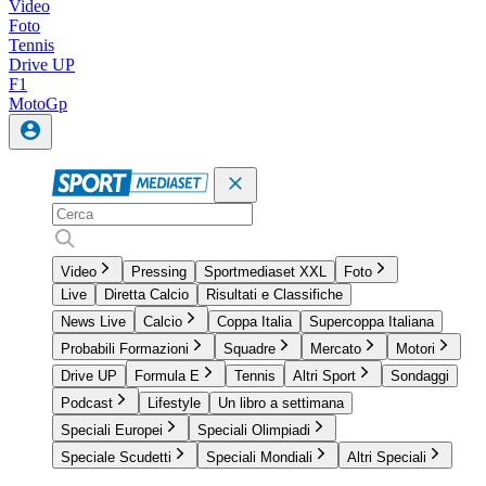
Video
Foto
Tennis
Drive UP
F1
MotoGp
Video
Pressing
Sportmediaset XXL
Foto
Live
Diretta Calcio
Risultati e Classifiche
News Live
Calcio
Coppa Italia
Supercoppa Italiana
Probabili Formazioni
Squadre
Mercato
Motori
Drive UP
Formula E
Tennis
Altri Sport
Sondaggi
Podcast
Lifestyle
Un libro a settimana
Speciali Europei
Speciali Olimpiadi
Speciale Scudetti
Speciali Mondiali
Altri Speciali