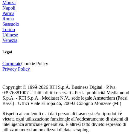
Monza
Napoli
Parma
Roma
Sassuolo
Torino
Udinese
Venezia
Legal
Corporate
Cookie Policy
Privacy Policy
Copyright © 1999-
2026
RTI S.p.A. Business Digital - P.Iva
03976881007 - Tutti i diritti riservati - Per la pubblicità Mediamond
S.p.A. - RTI S.p.A., Mediaset N.V., sede legale Amsterdam (Paesi
Bassi) - Uffici Viale Europa 46, 20093 Cologno Monzese (MI)
Rispetto ai contenuti e ai dati personali trasmessi e/o riprodotti è
vietata ogni utilizzazione funzionale all’addestramento di sistemi di
intelligenza artificiale generativa. È altresì fatto divieto espresso di
utilizzare mezzi automatizzati di data scraping.