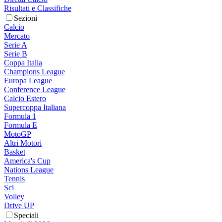
Risultati e Classifiche
Sezioni
Calcio
Mercato
Serie A
Serie B
Coppa Italia
Champions League
Europa League
Conference League
Calcio Estero
Supercoppa Italiana
Formula 1
Formula E
MotoGP
Altri Motori
Basket
America's Cup
Nations League
Tennis
Sci
Volley
Drive UP
Speciali