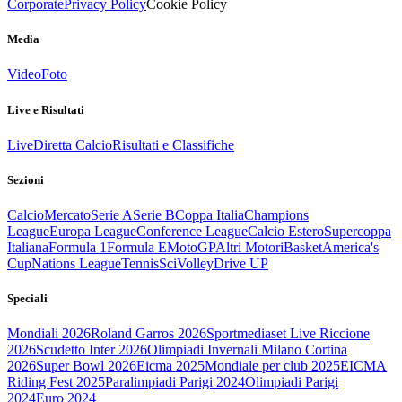
Corporate
Privacy Policy
Cookie Policy
Media
Video
Foto
Live e Risultati
Live
Diretta Calcio
Risultati e Classifiche
Sezioni
Calcio
Mercato
Serie A
Serie B
Coppa Italia
Champions
League
Europa League
Conference League
Calcio Estero
Supercoppa
Italiana
Formula 1
Formula E
MotoGP
Altri Motori
Basket
America's
Cup
Nations League
Tennis
Sci
Volley
Drive UP
Speciali
Mondiali 2026
Roland Garros 2026
Sportmediaset Live Riccione
2026
Scudetto Inter 2026
Olimpiadi Invernali Milano Cortina
2026
Super Bowl 2026
Eicma 2025
Mondiale per club 2025
EICMA
Riding Fest 2025
Paralimpiadi Parigi 2024
Olimpiadi Parigi
2024
Euro 2024