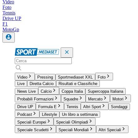
Video
Foto
Tennis
Drive UP
F1
MotoGp
Video
Pressing
Sportmediaset XXL
Foto
Live
Diretta Calcio
Risultati e Classifiche
News Live
Calcio
Coppa Italia
Supercoppa Italiana
Probabili Formazioni
Squadre
Mercato
Motori
Drive UP
Formula E
Tennis
Altri Sport
Sondaggi
Podcast
Lifestyle
Un libro a settimana
Speciali Europei
Speciali Olimpiadi
Speciale Scudetti
Speciali Mondiali
Altri Speciali