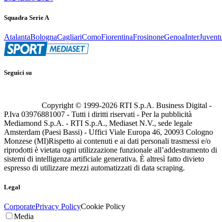
Squadra Serie A
Atalanta
Bologna
Cagliari
Como
Fiorentina
Frosinone
Genoa
Inter
Juvent
Seguici su
Copyright © 1999-
2026
RTI S.p.A. Business Digital -
P.Iva 03976881007 - Tutti i diritti riservati - Per la pubblicità
Mediamond S.p.A. - RTI S.p.A., Mediaset N.V., sede legale
Amsterdam (Paesi Bassi) - Uffici Viale Europa 46, 20093 Cologno
Monzese (MI)
Rispetto ai contenuti e ai dati personali trasmessi e/o
riprodotti è vietata ogni utilizzazione funzionale all’addestramento di
sistemi di intelligenza artificiale generativa. È altresì fatto divieto
espresso di utilizzare mezzi automatizzati di data scraping.
Legal
Corporate
Privacy Policy
Cookie Policy
Media