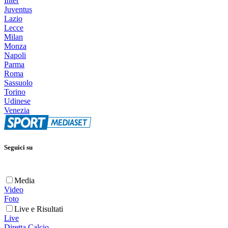
Inter
Juventus
Lazio
Lecce
Milan
Monza
Napoli
Parma
Roma
Sassuolo
Torino
Udinese
Venezia
Seguici su
Media
Video
Foto
Live e Risultati
Live
Diretta Calcio