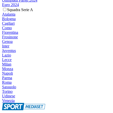
Olimpiadi Parigi 2024
Euro 2024
Squadra Serie A
Atalanta
Bologna
Cagliari
Como
Fiorentina
Frosinone
Genoa
Inter
Juventus
Lazio
Lecce
Milan
Monza
Napoli
Parma
Roma
Sassuolo
Torino
Udinese
Venezia