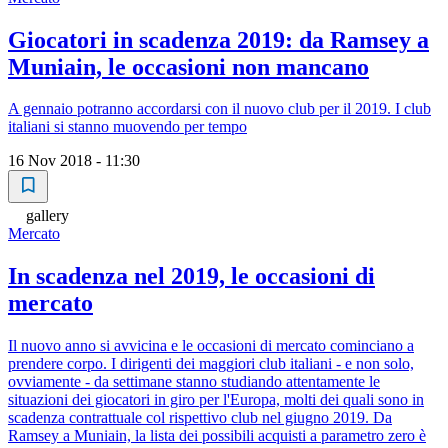
Giocatori in scadenza 2019: da Ramsey a
Muniain, le occasioni non mancano
A gennaio potranno accordarsi con il nuovo club per il 2019. I club
italiani si stanno muovendo per tempo
16 Nov 2018 - 11:30
gallery
Mercato
In scadenza nel 2019, le occasioni di
mercato
Il nuovo anno si avvicina e le occasioni di mercato cominciano a
prendere corpo. I dirigenti dei maggiori club italiani - e non solo,
ovviamente - da settimane stanno studiando attentamente le
situazioni dei giocatori in giro per l'Europa, molti dei quali sono in
scadenza contrattuale col rispettivo club nel giugno 2019. Da
Ramsey a Muniain, la lista dei possibili acquisti a parametro zero è