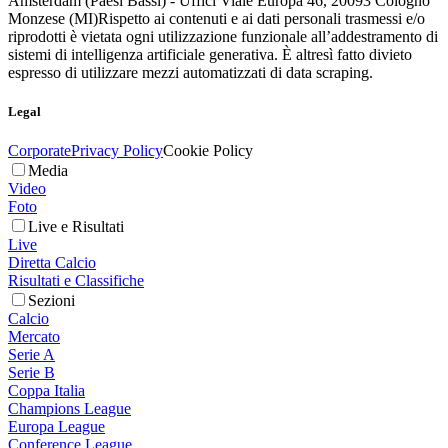
Amsterdam (Paesi Bassi) - Uffici Viale Europa 46, 20093 Cologno
Monzese (MI)
Rispetto ai contenuti e ai dati personali trasmessi e/o
riprodotti è vietata ogni utilizzazione funzionale all’addestramento di
sistemi di intelligenza artificiale generativa. È altresì fatto divieto
espresso di utilizzare mezzi automatizzati di data scraping.
Legal
Corporate
Privacy Policy
Cookie Policy
Media
Video
Foto
Live e Risultati
Live
Diretta Calcio
Risultati e Classifiche
Sezioni
Calcio
Mercato
Serie A
Serie B
Coppa Italia
Champions League
Europa League
Conference League