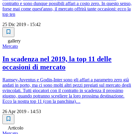
contratto e sono dunque possibili affari a costo zero. In questo senso,
forse mai come quest'anno, il mercato offrirà tante occasioni: ecco la
top ten
25 Dic 2019 - 15:42
gallery
Mercato
In scadenza nel 2019, la top 11 delle
occasioni di mercato
Ramsey-Juventus e Godin-Inter sono gli affari a parametro zero già
andati in porto, ma ci sono molti altri pezzi pregiati sul mercato degli
svincolati. Tutti giocatori con il contratto in scadenza il prossimo
giugno, quando potranno scegliere la loro prossima destinazione.
Ecco la nostra top 11 (con la panchina)…
26 Apr 2019 - 14:53
Articolo
Mercato