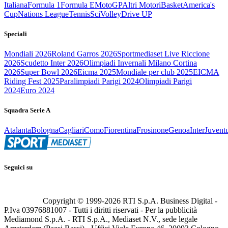
Italiana
Formula 1
Formula E
MotoGP
Altri Motori
Basket
America's
Cup
Nations League
Tennis
Sci
Volley
Drive UP
Speciali
Mondiali 2026
Roland Garros 2026
Sportmediaset Live Riccione
2026
Scudetto Inter 2026
Olimpiadi Invernali Milano Cortina
2026
Super Bowl 2026
Eicma 2025
Mondiale per club 2025
EICMA
Riding Fest 2025
Paralimpiadi Parigi 2024
Olimpiadi Parigi
2024
Euro 2024
Squadra Serie A
Atalanta
Bologna
Cagliari
Como
Fiorentina
Frosinone
Genoa
Inter
Juvent
Seguici su
Copyright © 1999-
2026
RTI S.p.A. Business Digital -
P.Iva 03976881007 - Tutti i diritti riservati - Per la pubblicità
Mediamond S.p.A. - RTI S.p.A., Mediaset N.V., sede legale