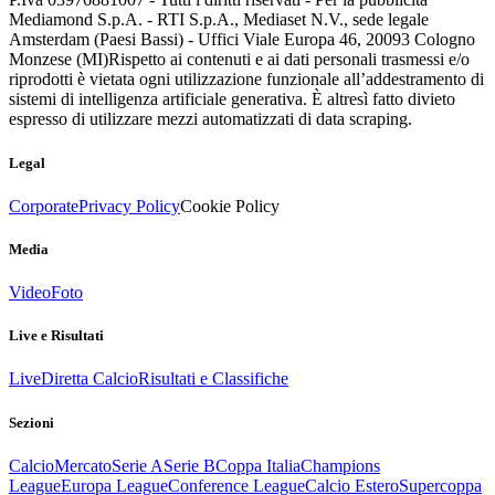
Mediamond S.p.A. - RTI S.p.A., Mediaset N.V., sede legale
Amsterdam (Paesi Bassi) - Uffici Viale Europa 46, 20093 Cologno
Monzese (MI)
Rispetto ai contenuti e ai dati personali trasmessi e/o
riprodotti è vietata ogni utilizzazione funzionale all’addestramento di
sistemi di intelligenza artificiale generativa. È altresì fatto divieto
espresso di utilizzare mezzi automatizzati di data scraping.
Legal
Corporate
Privacy Policy
Cookie Policy
Media
Video
Foto
Live e Risultati
Live
Diretta Calcio
Risultati e Classifiche
Sezioni
Calcio
Mercato
Serie A
Serie B
Coppa Italia
Champions
League
Europa League
Conference League
Calcio Estero
Supercoppa