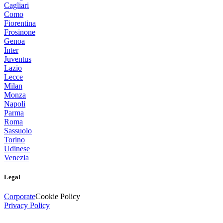
Cagliari
Como
Fiorentina
Frosinone
Genoa
Inter
Juventus
Lazio
Lecce
Milan
Monza
Napoli
Parma
Roma
Sassuolo
Torino
Udinese
Venezia
Legal
Corporate
Cookie Policy
Privacy Policy