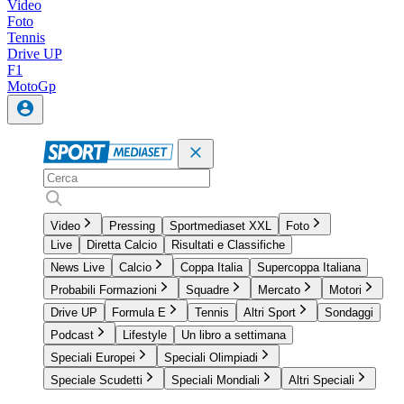
Video
Foto
Tennis
Drive UP
F1
MotoGp
Video
Pressing
Sportmediaset XXL
Foto
Live
Diretta Calcio
Risultati e Classifiche
News Live
Calcio
Coppa Italia
Supercoppa Italiana
Probabili Formazioni
Squadre
Mercato
Motori
Drive UP
Formula E
Tennis
Altri Sport
Sondaggi
Podcast
Lifestyle
Un libro a settimana
Speciali Europei
Speciali Olimpiadi
Speciale Scudetti
Speciali Mondiali
Altri Speciali