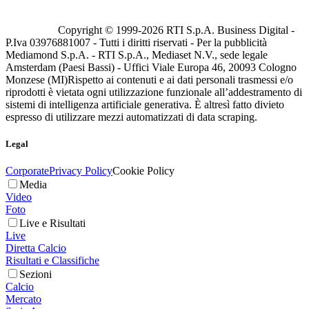
Copyright © 1999-
2026
RTI S.p.A. Business Digital -
P.Iva 03976881007 - Tutti i diritti riservati - Per la pubblicità
Mediamond S.p.A. - RTI S.p.A., Mediaset N.V., sede legale
Amsterdam (Paesi Bassi) - Uffici Viale Europa 46, 20093 Cologno
Monzese (MI)
Rispetto ai contenuti e ai dati personali trasmessi e/o
riprodotti è vietata ogni utilizzazione funzionale all’addestramento di
sistemi di intelligenza artificiale generativa. È altresì fatto divieto
espresso di utilizzare mezzi automatizzati di data scraping.
Legal
Corporate
Privacy Policy
Cookie Policy
Media
Video
Foto
Live e Risultati
Live
Diretta Calcio
Risultati e Classifiche
Sezioni
Calcio
Mercato