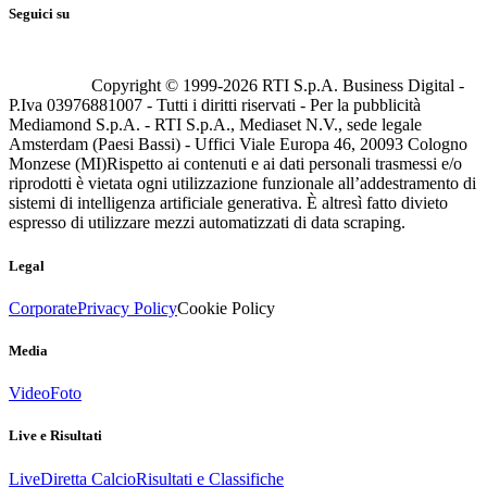
Seguici su
Copyright © 1999-
2026
RTI S.p.A. Business Digital -
P.Iva 03976881007 - Tutti i diritti riservati - Per la pubblicità
Mediamond S.p.A. - RTI S.p.A., Mediaset N.V., sede legale
Amsterdam (Paesi Bassi) - Uffici Viale Europa 46, 20093 Cologno
Monzese (MI)
Rispetto ai contenuti e ai dati personali trasmessi e/o
riprodotti è vietata ogni utilizzazione funzionale all’addestramento di
sistemi di intelligenza artificiale generativa. È altresì fatto divieto
espresso di utilizzare mezzi automatizzati di data scraping.
Legal
Corporate
Privacy Policy
Cookie Policy
Media
Video
Foto
Live e Risultati
Live
Diretta Calcio
Risultati e Classifiche