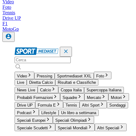
Video
Foto
Tennis
Drive UP
F1
MotoGp
Video
Pressing
Sportmediaset XXL
Foto
Live
Diretta Calcio
Risultati e Classifiche
News Live
Calcio
Coppa Italia
Supercoppa Italiana
Probabili Formazioni
Squadre
Mercato
Motori
Drive UP
Formula E
Tennis
Altri Sport
Sondaggi
Podcast
Lifestyle
Un libro a settimana
Speciali Europei
Speciali Olimpiadi
Speciale Scudetti
Speciali Mondiali
Altri Speciali