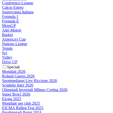
Conference League
Calcio Estero
Supercoppa Italiana
Formula 1
Formula E
MotoGP
Altri Motori
Basket
America's Cup
Nations League
Tennis
Sci
Volley
Drive UP
Speciali
Mondiali 2026
Roland Garros 2026
Sportmediaset Live Riccione 2026
Scudetto Inter 2026
Olimpiadi Invernali Milano Cortina 2026
Super Bowl 2026
Eicma 2025
Mondiale per club 2025
EICMA Riding Fest 2025
Paralimpiadi Parigi 2024