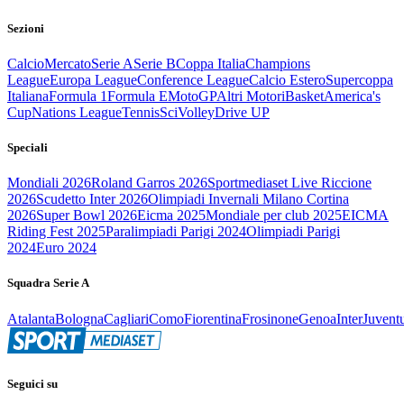
Sezioni
Calcio
Mercato
Serie A
Serie B
Coppa Italia
Champions
League
Europa League
Conference League
Calcio Estero
Supercoppa
Italiana
Formula 1
Formula E
MotoGP
Altri Motori
Basket
America's
Cup
Nations League
Tennis
Sci
Volley
Drive UP
Speciali
Mondiali 2026
Roland Garros 2026
Sportmediaset Live Riccione
2026
Scudetto Inter 2026
Olimpiadi Invernali Milano Cortina
2026
Super Bowl 2026
Eicma 2025
Mondiale per club 2025
EICMA
Riding Fest 2025
Paralimpiadi Parigi 2024
Olimpiadi Parigi
2024
Euro 2024
Squadra Serie A
Atalanta
Bologna
Cagliari
Como
Fiorentina
Frosinone
Genoa
Inter
Juvent
Seguici su