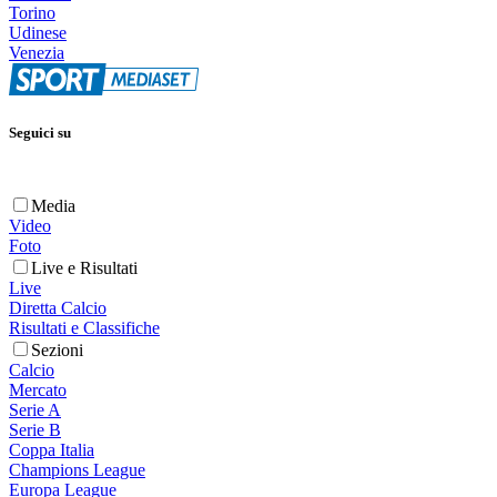
Torino
Udinese
Venezia
Seguici su
Media
Video
Foto
Live e Risultati
Live
Diretta Calcio
Risultati e Classifiche
Sezioni
Calcio
Mercato
Serie A
Serie B
Coppa Italia
Champions League
Europa League