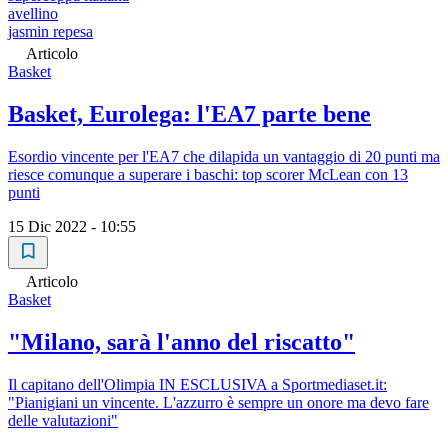
avellino
jasmin repesa
Articolo
Basket
Basket, Eurolega: l'EA7 parte bene
Esordio vincente per l'EA7 che dilapida un vantaggio di 20 punti ma
riesce comunque a superare i baschi: top scorer McLean con 13
punti
15 Dic 2022 - 10:55
Articolo
Basket
"Milano, sarà l'anno del riscatto"
Il capitano dell'Olimpia IN ESCLUSIVA a Sportmediaset.it:
"Pianigiani un vincente. L'azzurro è sempre un onore ma devo fare
delle valutazioni"