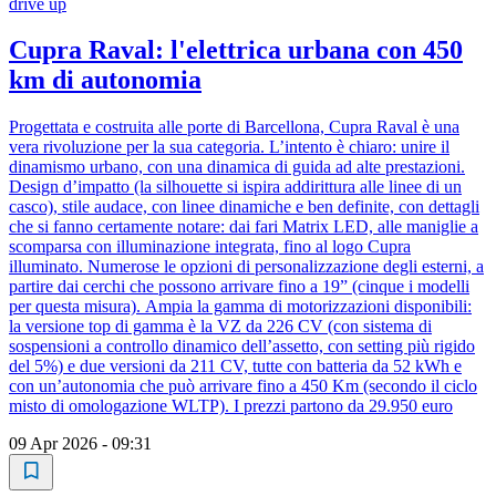
drive up
Cupra Raval: l'elettrica urbana con 450
km di autonomia
Progettata e costruita alle porte di Barcellona, Cupra Raval è una
vera rivoluzione per la sua categoria. L’intento è chiaro: unire il
dinamismo urbano, con una dinamica di guida ad alte prestazioni.
Design d’impatto (la silhouette si ispira addirittura alle linee di un
casco), stile audace, con linee dinamiche e ben definite, con dettagli
che si fanno certamente notare: dai fari Matrix LED, alle maniglie a
scomparsa con illuminazione integrata, fino al logo Cupra
illuminato. Numerose le opzioni di personalizzazione degli esterni, a
partire dai cerchi che possono arrivare fino a 19” (cinque i modelli
per questa misura). Ampia la gamma di motorizzazioni disponibili:
la versione top di gamma è la VZ da 226 CV (con sistema di
sospensioni a controllo dinamico dell’assetto, con setting più rigido
del 5%) e due versioni da 211 CV, tutte con batteria da 52 kWh e
con un’autonomia che può arrivare fino a 450 Km (secondo il ciclo
misto di omologazione WLTP). I prezzi partono da 29.950 euro
09 Apr 2026 - 09:31