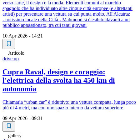
verso l'arte, il design e la moda. Elementi comuni al marchio
spagnolo che ha individuato altre cinque città europee (e altrettanti
artisti) per presentare una vettura su cui punta molto. All'Alcatraz
- notissimo locale della Città - Mahmood si è esibito davanti a un
pubblico appassionato, tra cui tanti giovani
10 Apr 2026 - 14:21
Articolo
drive up
Cupra Raval, design e coraggio:
l'elettrica della svolta ha 450 km di
autonomia
Chiamarla “urban car” è riduttivo: una vettura compatta, lunga poco
più di 4 metri, ma con uno spazio interno da vettura superiore
09 Apr 2026 - 09:31
gallery