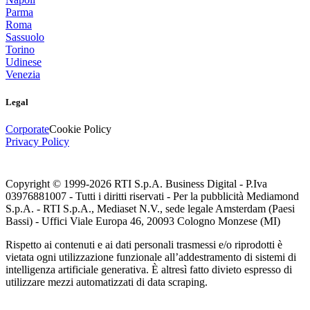
Parma
Roma
Sassuolo
Torino
Udinese
Venezia
Legal
Corporate
Cookie Policy
Privacy Policy
Copyright © 1999-
2026
RTI S.p.A. Business Digital - P.Iva
03976881007 - Tutti i diritti riservati - Per la pubblicità Mediamond
S.p.A. - RTI S.p.A., Mediaset N.V., sede legale Amsterdam (Paesi
Bassi) - Uffici Viale Europa 46, 20093 Cologno Monzese (MI)
Rispetto ai contenuti e ai dati personali trasmessi e/o riprodotti è
vietata ogni utilizzazione funzionale all’addestramento di sistemi di
intelligenza artificiale generativa. È altresì fatto divieto espresso di
utilizzare mezzi automatizzati di data scraping.