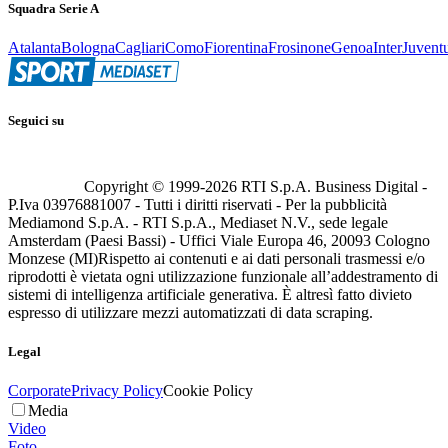
Squadra Serie A
Atalanta
Bologna
Cagliari
Como
Fiorentina
Frosinone
Genoa
Inter
Juvent
Seguici su
Copyright © 1999-
2026
RTI S.p.A. Business Digital -
P.Iva 03976881007 - Tutti i diritti riservati - Per la pubblicità
Mediamond S.p.A. - RTI S.p.A., Mediaset N.V., sede legale
Amsterdam (Paesi Bassi) - Uffici Viale Europa 46, 20093 Cologno
Monzese (MI)
Rispetto ai contenuti e ai dati personali trasmessi e/o
riprodotti è vietata ogni utilizzazione funzionale all’addestramento di
sistemi di intelligenza artificiale generativa. È altresì fatto divieto
espresso di utilizzare mezzi automatizzati di data scraping.
Legal
Corporate
Privacy Policy
Cookie Policy
Media
Video
Foto