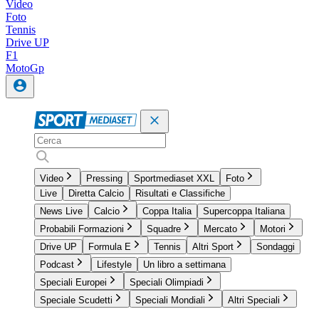
Video
Foto
Tennis
Drive UP
F1
MotoGp
Video
Pressing
Sportmediaset XXL
Foto
Live
Diretta Calcio
Risultati e Classifiche
News Live
Calcio
Coppa Italia
Supercoppa Italiana
Probabili Formazioni
Squadre
Mercato
Motori
Drive UP
Formula E
Tennis
Altri Sport
Sondaggi
Podcast
Lifestyle
Un libro a settimana
Speciali Europei
Speciali Olimpiadi
Speciale Scudetti
Speciali Mondiali
Altri Speciali