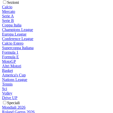
Sezioni
Calcio
Mercato
Serie A
Serie B
Coppa Italia
Champions League
Europa League
Conference League
Calcio Estero
Supercoppa Italiana
Formula 1
Formula E
MotoGP
Altri Motori
Basket
America's Cup
Nations League
Tennis
Sci
Volley
Drive UP
Speciali
Mondiali 2026
Roland Garros 2026