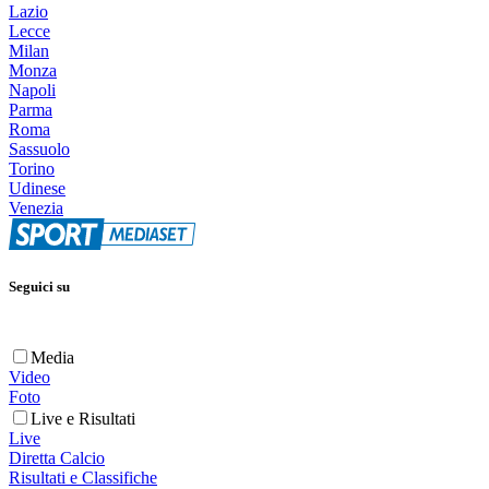
Lazio
Lecce
Milan
Monza
Napoli
Parma
Roma
Sassuolo
Torino
Udinese
Venezia
Seguici su
Media
Video
Foto
Live e Risultati
Live
Diretta Calcio
Risultati e Classifiche