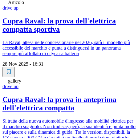
Articolo
drive up
Cupra Raval: la prova dell'elettrica
compatta sportiva
La Raval, attesa nelle concessionarie nel 2026, sarà il modello più
accessibile del marchio e punta a distinguersi in un panorama
sempre più affollato di citycar a batteria
28 Nov 2025 - 16:31
gallery
drive up
Cupra Raval: la prova in anteprima
dell'elettrica compatta
Si tratta della nuova automobile d'ingresso alla mobilità elettrica per
il marchio spagnolo. Non tradisce, però, la sua identità e punta molto
sul piacere e sulla dinamica di guida. Tra le versioni disponibili, la
VZ supera i 200 CV e garantirà un livello di prestazioni piuttosto