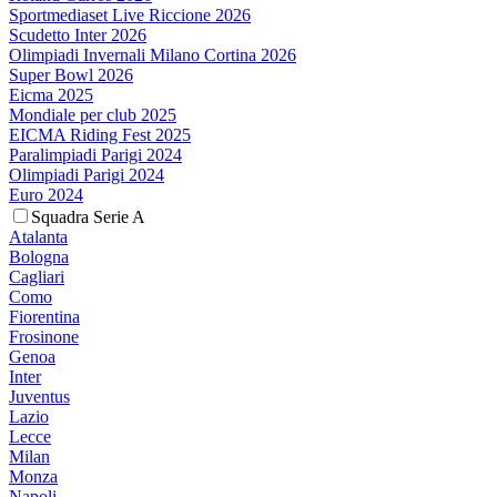
Sportmediaset Live Riccione 2026
Scudetto Inter 2026
Olimpiadi Invernali Milano Cortina 2026
Super Bowl 2026
Eicma 2025
Mondiale per club 2025
EICMA Riding Fest 2025
Paralimpiadi Parigi 2024
Olimpiadi Parigi 2024
Euro 2024
Squadra Serie A
Atalanta
Bologna
Cagliari
Como
Fiorentina
Frosinone
Genoa
Inter
Juventus
Lazio
Lecce
Milan
Monza
Napoli