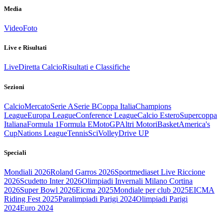
Media
Video
Foto
Live e Risultati
Live
Diretta Calcio
Risultati e Classifiche
Sezioni
Calcio
Mercato
Serie A
Serie B
Coppa Italia
Champions
League
Europa League
Conference League
Calcio Estero
Supercoppa
Italiana
Formula 1
Formula E
MotoGP
Altri Motori
Basket
America's
Cup
Nations League
Tennis
Sci
Volley
Drive UP
Speciali
Mondiali 2026
Roland Garros 2026
Sportmediaset Live Riccione
2026
Scudetto Inter 2026
Olimpiadi Invernali Milano Cortina
2026
Super Bowl 2026
Eicma 2025
Mondiale per club 2025
EICMA
Riding Fest 2025
Paralimpiadi Parigi 2024
Olimpiadi Parigi
2024
Euro 2024