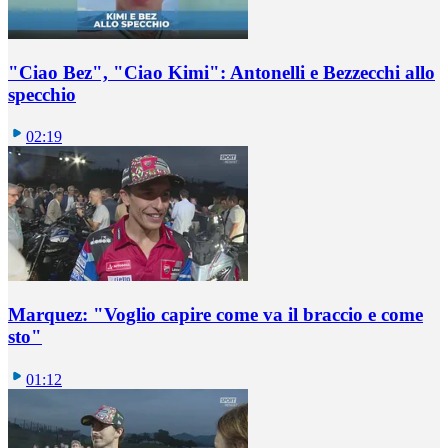
"Ciao Bez", "Ciao Kimi": Antonelli e Bezzecchi allo
specchio
02:19
Marquez: "Voglio capire come va il braccio e come
sto"
01:12