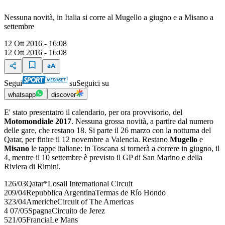
Nessuna novità, in Italia si corre al Mugello a giugno e a Misano a
settembre
12 Ott 2016 - 16:08
12 Ott 2016 - 16:08
Segui
su
Seguici su
whatsapp
discover
E' stato presentatro il calendario, per ora provvisorio, del
Motomondiale 2017
. Nessuna grossa novità, a partire dal numero
delle gare, che restano 18. Si parte il 26 marzo con la notturna del
Qatar, per finire il 12 novembre a Valencia. Restano
Mugello
e
Misano
le tappe italiane: in Toscana si tornerà a correre in giugno, il
4, mentre il 10 settembre è previsto il GP di San Marino e della
Riviera di Rimini.
126/03Qatar*Losail International Circuit
209/04Repubblica ArgentinaTermas de Río Hondo
323/04AmericheCircuit of The Americas
4 07/05SpagnaCircuito de Jerez
521/05FranciaLe Mans