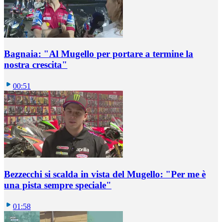
Bagnaia: "Al Mugello per portare a termine la
nostra crescita"
00:51
Bezzecchi si scalda in vista del Mugello: "Per me è
una pista sempre speciale"
01:58