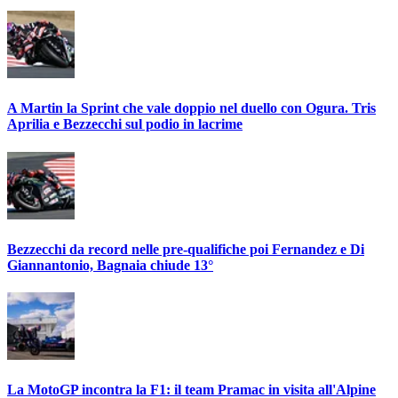
A Martin la Sprint che vale doppio nel duello con Ogura. Tris
Aprilia e Bezzecchi sul podio in lacrime
Bezzecchi da record nelle pre-qualifiche poi Fernandez e Di
Giannantonio, Bagnaia chiude 13°
La MotoGP incontra la F1: il team Pramac in visita all'Alpine