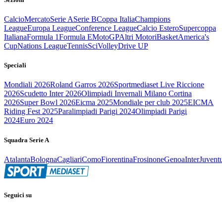
Calcio
Mercato
Serie A
Serie B
Coppa Italia
Champions
League
Europa League
Conference League
Calcio Estero
Supercoppa
Italiana
Formula 1
Formula E
MotoGP
Altri Motori
Basket
America's
Cup
Nations League
Tennis
Sci
Volley
Drive UP
Speciali
Mondiali 2026
Roland Garros 2026
Sportmediaset Live Riccione
2026
Scudetto Inter 2026
Olimpiadi Invernali Milano Cortina
2026
Super Bowl 2026
Eicma 2025
Mondiale per club 2025
EICMA
Riding Fest 2025
Paralimpiadi Parigi 2024
Olimpiadi Parigi
2024
Euro 2024
Squadra Serie A
Atalanta
Bologna
Cagliari
Como
Fiorentina
Frosinone
Genoa
Inter
Juvent
Seguici su