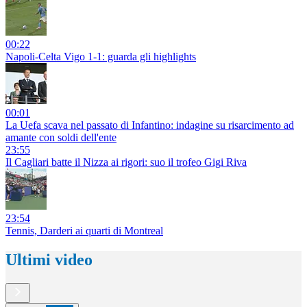
00:22
Napoli-Celta Vigo 1-1: guarda gli highlights
00:01
La Uefa scava nel passato di Infantino: indagine su risarcimento ad
amante con soldi dell'ente
23:55
Il Cagliari batte il Nizza ai rigori: suo il trofeo Gigi Riva
23:54
Tennis, Darderi ai quarti di Montreal
Ultimi video