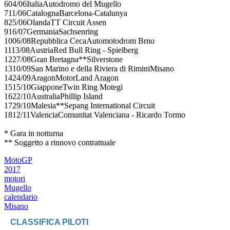
604/06ItaliaAutodromo del Mugello
711/06CatalognaBarcelona-Catalunya
825/06OlandaTT Circuit Assen
916/07GermaniaSachsenring
1006/08Repubblica CecaAutomotodrom Brno
1113/08AustriaRed Bull Ring - Spielberg
1227/08Gran Bretagna**Silverstone
1310/09San Marino e della Riviera di RiminiMisano
1424/09AragonMotorLand Aragon
1515/10GiapponeTwin Ring Motegi
1622/10AustraliaPhillip Island
1729/10Malesia**Sepang International Circuit
1812/11ValenciaComunitat Valenciana - Ricardo Tormo
* Gara in notturna
** Soggetto a rinnovo contrattuale
MotoGP
2017
motori
Mugello
calendario
Misano