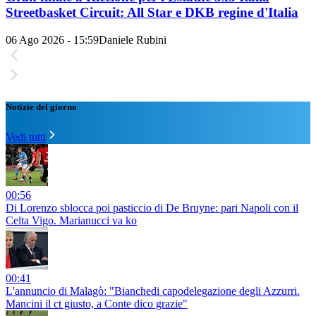
Streetbasket Circuit: All Star e DKB regine d'Italia
06 Ago 2026 - 15:59
Daniele Rubini
Notizie del giorno
Vedi tutti
00:56
Di Lorenzo sblocca poi pasticcio di De Bruyne: pari Napoli con il
Celta Vigo. Marianucci va ko
00:41
L'annuncio di Malagò: "Bianchedi capodelegazione degli Azzurri.
Mancini il ct giusto, a Conte dico grazie"