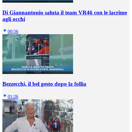
Di Giannantonio saluta il team VR46 con le lacrime
agli occhi
00:56
Bezzecchi, il bel gesto dopo la follia
01:26