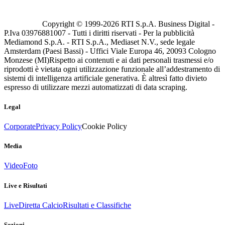
Copyright © 1999-
2026
RTI S.p.A. Business Digital -
P.Iva 03976881007 - Tutti i diritti riservati - Per la pubblicità
Mediamond S.p.A. - RTI S.p.A., Mediaset N.V., sede legale
Amsterdam (Paesi Bassi) - Uffici Viale Europa 46, 20093 Cologno
Monzese (MI)
Rispetto ai contenuti e ai dati personali trasmessi e/o
riprodotti è vietata ogni utilizzazione funzionale all’addestramento di
sistemi di intelligenza artificiale generativa. È altresì fatto divieto
espresso di utilizzare mezzi automatizzati di data scraping.
Legal
Corporate
Privacy Policy
Cookie Policy
Media
Video
Foto
Live e Risultati
Live
Diretta Calcio
Risultati e Classifiche
Sezioni