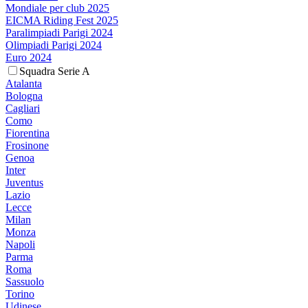
Mondiale per club 2025
EICMA Riding Fest 2025
Paralimpiadi Parigi 2024
Olimpiadi Parigi 2024
Euro 2024
Squadra Serie A
Atalanta
Bologna
Cagliari
Como
Fiorentina
Frosinone
Genoa
Inter
Juventus
Lazio
Lecce
Milan
Monza
Napoli
Parma
Roma
Sassuolo
Torino
Udinese