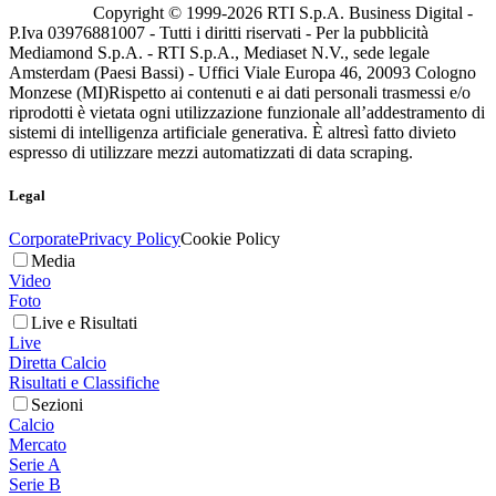
Copyright © 1999-
2026
RTI S.p.A. Business Digital -
P.Iva 03976881007 - Tutti i diritti riservati - Per la pubblicità
Mediamond S.p.A. - RTI S.p.A., Mediaset N.V., sede legale
Amsterdam (Paesi Bassi) - Uffici Viale Europa 46, 20093 Cologno
Monzese (MI)
Rispetto ai contenuti e ai dati personali trasmessi e/o
riprodotti è vietata ogni utilizzazione funzionale all’addestramento di
sistemi di intelligenza artificiale generativa. È altresì fatto divieto
espresso di utilizzare mezzi automatizzati di data scraping.
Legal
Corporate
Privacy Policy
Cookie Policy
Media
Video
Foto
Live e Risultati
Live
Diretta Calcio
Risultati e Classifiche
Sezioni
Calcio
Mercato
Serie A
Serie B