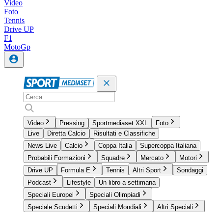
Video
Foto
Tennis
Drive UP
F1
MotoGp
Video
Pressing
Sportmediaset XXL
Foto
Live
Diretta Calcio
Risultati e Classifiche
News Live
Calcio
Coppa Italia
Supercoppa Italiana
Probabili Formazioni
Squadre
Mercato
Motori
Drive UP
Formula E
Tennis
Altri Sport
Sondaggi
Podcast
Lifestyle
Un libro a settimana
Speciali Europei
Speciali Olimpiadi
Speciale Scudetti
Speciali Mondiali
Altri Speciali