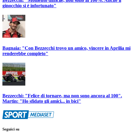
Bezzecchi: "Momento difficile, non sono al 100%. Anche il
ginocchio si è infortunato"
Bagnaia: "Con Bezzecchi trovo un amico, vincere in Aprilia mi
renderebbe completo"
Bezzecchi: "Felice di tornare, ma non sono ancora al 100".
Martin: "Ho sfidato gli amici... in bici"
Seguici su