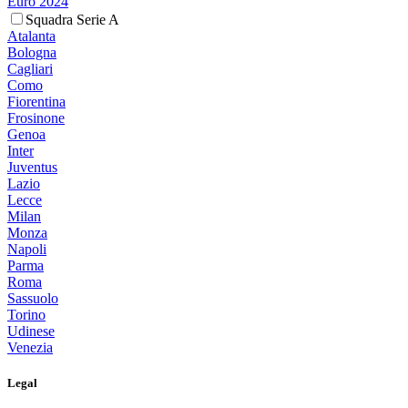
Euro 2024
Squadra Serie A
Atalanta
Bologna
Cagliari
Como
Fiorentina
Frosinone
Genoa
Inter
Juventus
Lazio
Lecce
Milan
Monza
Napoli
Parma
Roma
Sassuolo
Torino
Udinese
Venezia
Legal