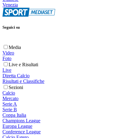
Venezia
Seguici su
Media
Video
Foto
Live e Risultati
Live
Diretta Calcio
Risultati e Classifiche
Sezioni
Calcio
Mercato
Serie A
Serie B
Coppa Italia
Champions League
Europa League
Conference League
Calcio Estero