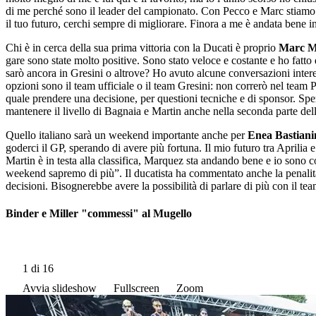
di me perché sono il leader del campionato. Con Pecco e Marc stiamo f
il tuo futuro, cerchi sempre di migliorare. Finora a me è andata bene i
Chi è in cerca della sua prima vittoria con la Ducati è proprio
Marc M
gare sono state molto positive. Sono stato veloce e costante e ho fatto
sarò ancora in Gresini o altrove? Ho avuto alcune conversazioni intere
opzioni sono il team ufficiale o il team Gresini: non correrò nel team
quale prendere una decisione, per questioni tecniche e di sponsor. Sp
mantenere il livello di Bagnaia e Martin anche nella seconda parte del
Quello italiano sarà un weekend importante anche per
Enea Bastiani
goderci il GP, sperando di avere più fortuna. Il mio futuro tra Aprili
Martin è in testa alla classifica, Marquez sta andando bene e io sono c
weekend sapremo di più”. Il ducatista ha commentato anche la penalit
decisioni. Bisognerebbe avere la possibilità di parlare di più con il tea
Binder e Miller "commessi" al Mugello
1
di 16
Avvia slideshow
Fullscreen
Zoom