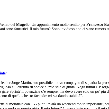
 Premio del
Mugello
. Un appuntamento molto sentito per
Francesco Ba
aliani sono fantastici. Il mio futuro? Sono invidioso non ci siano rumors
iale"
dal leader Jorge Martin, suo possibile nuovo compagno di squadra la pro
glioso e il circuito di addice al mio stile di guida. Negli ultimi GP Jorge
elle gare Sprint? Il potenziale c’è sempre, ma devo avere solo un po’ più 
ento di quello che sto facendo: mi sta dando stabilità”.
vetta al mondiale con 155 punti: "Sarà un weekend molto importante, per
so secondo su questa pista. Il mio futuro? Ci sono tante voci, ma il mio 