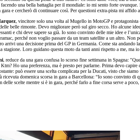
acendo una bella battaglia per il mondiale: io mi sento forte ovunque. 
n gara e cercherò di continuare così. Per questioni extra-pista mi affido
arquez
, vincitore solo una volta al Mugello in MotoGP e protagonista
 delle belle rimonte. Devo migliorare però sul giro secco. Ho alcune ide
ssanti e chi deve sapere sa già. Io sono convinto delle mie idee e l’uni
 Pramac, perché non voglio passare da un team satellite a un altro. Non 
ero arrivi una decisione prima del GP in Germania. Come sta andando la 
la stagione. Loro guidano questa moto da tanti anni rispetto a me, ma io
ni
, reduce da una gara confusa lo scorso fine settimana in Spagna: "Ques
a e Ktm? Ho una preferenza, ma è presto per parlarne. Prima devo capire c
ostante: può essere una scelta complicata per la Ducati, visto che siamo
à ricevuta domenica scorsa in gara a Barcellona: “Io sono convinto di 
m delle scelte mentre si è in gara, perché farlo a fine corsa serve a poco,