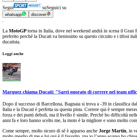
Segui
su
Seguici su
whatsapp
discover
La
MotoGP
torna in Italia, dove nel weekend andrà in scena il Gran
preferito perché la Ducati va benissimo su questo circuito e i tifosi it
ducatista.
Leggi anche
Marquez chiama Ducati: "Sarei onorato di correre nel team uffic
Dopo il successo di Barcellona, Bagnaia si trova a -39 in classifica 
Italia e la Ducati è perfetta su questa pista. Correre qui è sempre meravi
forza e dei punti deboli, ma il livello è simile. Perché ho difficoltà n
anni fa e loro hanno scelto me, la moto è la migliore e sono molto cont
Come sempre, molto sicuro di sé è apparso anche
Jorge Martin
, in 
molto meglio di me e lui qui è il favorito, ma io l’anno scorso ho chiu