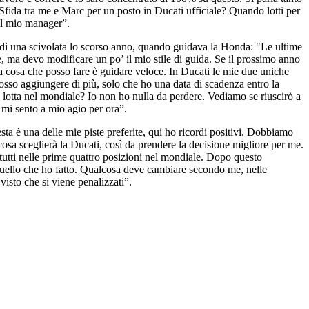
Sfida tra me e Marc per un posto in Ducati ufficiale? Quando lotti per
 al mio manager”.
 di una scivolata lo scorso anno, quando guidava la Honda: "Le ultime
e, ma devo modificare un po’ il mio stile di guida. Se il prossimo anno
ca cosa che posso fare è guidare veloce. In Ducati le mie due uniche
posso aggiungere di più, solo che ho una data di scadenza entro la
lotta nel mondiale? Io non ho nulla da perdere. Vediamo se riuscirò a
 mi sento a mio agio per ora”.
ta è una delle mie piste preferite, qui ho ricordi positivi. Dobbiamo
osa sceglierà la Ducati, così da prendere la decisione migliore per me.
 tutti nelle prime quattro posizioni nel mondiale. Dopo questo
quello che ho fatto. Qualcosa deve cambiare secondo me, nelle
 visto che si viene penalizzati”.