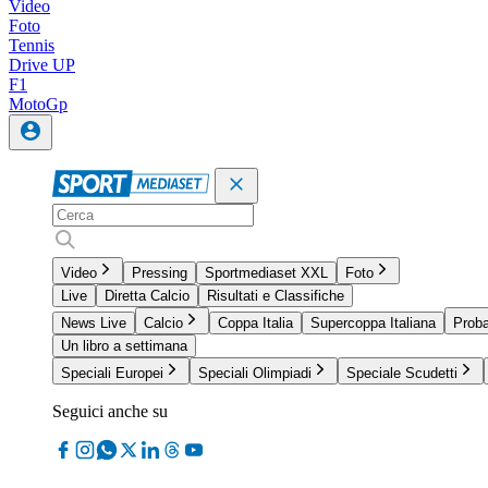
Video
Foto
Tennis
Drive UP
F1
MotoGp
Video
Pressing
Sportmediaset XXL
Foto
Live
Diretta Calcio
Risultati e Classifiche
News Live
Calcio
Coppa Italia
Supercoppa Italiana
Proba
Un libro a settimana
Speciali Europei
Speciali Olimpiadi
Speciale Scudetti
Seguici anche su