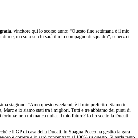
gnaia
, vincitore qui lo scorso anno: “Questo fine settimana è il mio
 su di me, ma solo su chi sarà il mio compagno di squadra”, scherza il
ssima stagione: "Amo questo weekend, è il mio preferito. Siamo in
, Marc e io siamo stati tra i migliori. Tutti e tre abbiamo dei punti di
di fortuna: non mi manca nulla. Il mio futuro? Io ho scelto la Ducati
ché è il GP di casa della Ducati. In Spagna Pecco ha gestito la gara
lavoro è correre e io sarò concentrato al 100% su questo. Si parla tanto