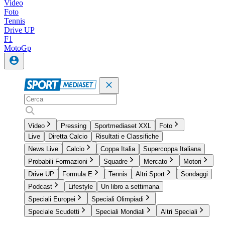
Video
Foto
Tennis
Drive UP
F1
MotoGp
Video
Pressing
Sportmediaset XXL
Foto
Live
Diretta Calcio
Risultati e Classifiche
News Live
Calcio
Coppa Italia
Supercoppa Italiana
Probabili Formazioni
Squadre
Mercato
Motori
Drive UP
Formula E
Tennis
Altri Sport
Sondaggi
Podcast
Lifestyle
Un libro a settimana
Speciali Europei
Speciali Olimpiadi
Speciale Scudetti
Speciali Mondiali
Altri Speciali