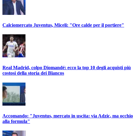
Calciomercato Juventus, Miceli: "Ore calde per il portiere"
Real Madrid, colpo Diomandé: ecco la top 10 degli acquisti più
costosi della storia dei Blancos
Accomando: "Juventus, mercato in uscita: via Adzic, ma occhio
alla formula"