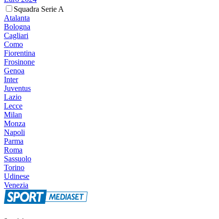
Squadra Serie A
Atalanta
Bologna
Cagliari
Como
Fiorentina
Frosinone
Genoa
Inter
Juventus
Lazio
Lecce
Milan
Monza
Napoli
Parma
Roma
Sassuolo
Torino
Udinese
Venezia