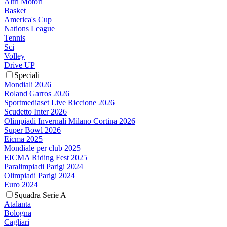
Altri Motori
Basket
America's Cup
Nations League
Tennis
Sci
Volley
Drive UP
Speciali
Mondiali 2026
Roland Garros 2026
Sportmediaset Live Riccione 2026
Scudetto Inter 2026
Olimpiadi Invernali Milano Cortina 2026
Super Bowl 2026
Eicma 2025
Mondiale per club 2025
EICMA Riding Fest 2025
Paralimpiadi Parigi 2024
Olimpiadi Parigi 2024
Euro 2024
Squadra Serie A
Atalanta
Bologna
Cagliari