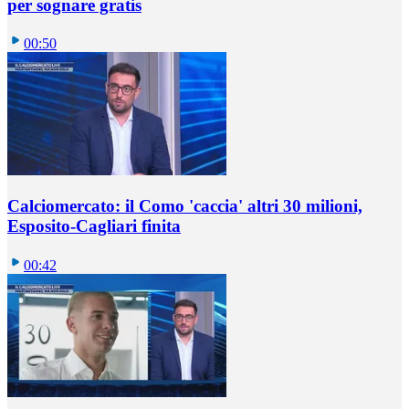
per sognare gratis
00:50
Calciomercato: il Como 'caccia' altri 30 milioni,
Esposito-Cagliari finita
00:42