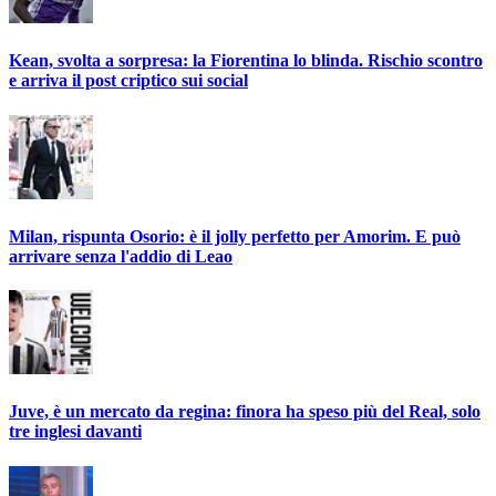
Kean, svolta a sorpresa: la Fiorentina lo blinda. Rischio scontro
e arriva il post criptico sui social
Milan, rispunta Osorio: è il jolly perfetto per Amorim. E può
arrivare senza l'addio di Leao
Juve, è un mercato da regina: finora ha speso più del Real, solo
tre inglesi davanti