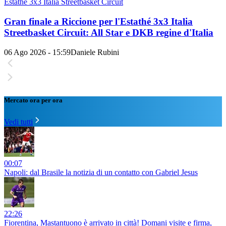
Estathé 3x3 Italia Streetbasket Circuit
Gran finale a Riccione per l'Estathé 3x3 Italia
Streetbasket Circuit: All Star e DKB regine d'Italia
06 Ago 2026 - 15:59
Daniele Rubini
Mercato ora per ora
Vedi tutti
00:07
Napoli: dal Brasile la notizia di un contatto con Gabriel Jesus
22:26
Fiorentina, Mastantuono è arrivato in città! Domani visite e firma,