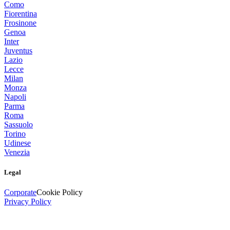
Como
Fiorentina
Frosinone
Genoa
Inter
Juventus
Lazio
Lecce
Milan
Monza
Napoli
Parma
Roma
Sassuolo
Torino
Udinese
Venezia
Legal
Corporate
Cookie Policy
Privacy Policy