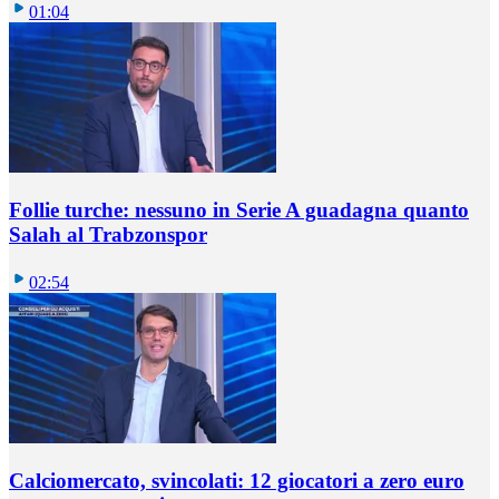
01:04
Follie turche: nessuno in Serie A guadagna quanto
Salah al Trabzonspor
02:54
Calciomercato, svincolati: 12 giocatori a zero euro