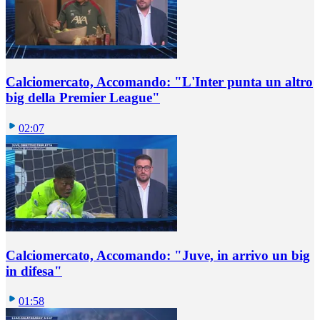
Calciomercato, Accomando: "L'Inter punta un altro
big della Premier League"
02:07
Calciomercato, Accomando: "Juve, in arrivo un big
in difesa"
01:58