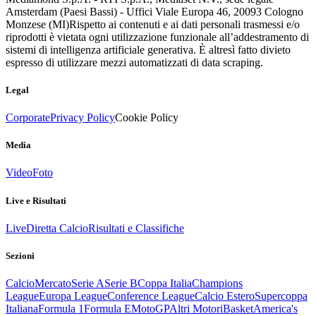
Amsterdam (Paesi Bassi) - Uffici Viale Europa 46, 20093 Cologno
Monzese (MI)
Rispetto ai contenuti e ai dati personali trasmessi e/o
riprodotti è vietata ogni utilizzazione funzionale all’addestramento di
sistemi di intelligenza artificiale generativa. È altresì fatto divieto
espresso di utilizzare mezzi automatizzati di data scraping.
Legal
Corporate
Privacy Policy
Cookie Policy
Media
Video
Foto
Live e Risultati
Live
Diretta Calcio
Risultati e Classifiche
Sezioni
Calcio
Mercato
Serie A
Serie B
Coppa Italia
Champions
League
Europa League
Conference League
Calcio Estero
Supercoppa
Italiana
Formula 1
Formula E
MotoGP
Altri Motori
Basket
America's