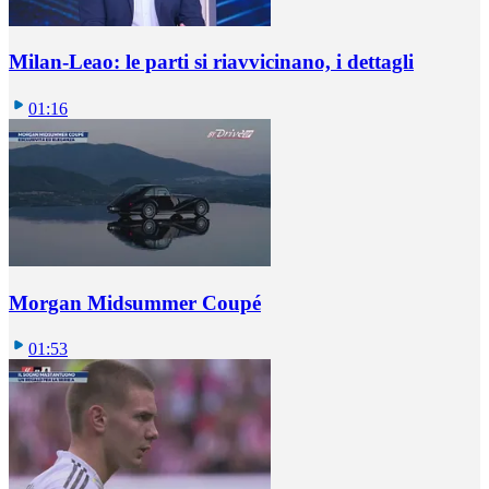
Milan-Leao: le parti si riavvicinano, i dettagli
01:16
Morgan Midsummer Coupé
01:53