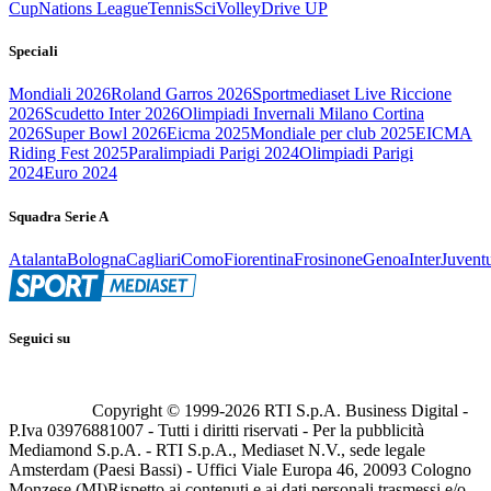
Cup
Nations League
Tennis
Sci
Volley
Drive UP
Speciali
Mondiali 2026
Roland Garros 2026
Sportmediaset Live Riccione
2026
Scudetto Inter 2026
Olimpiadi Invernali Milano Cortina
2026
Super Bowl 2026
Eicma 2025
Mondiale per club 2025
EICMA
Riding Fest 2025
Paralimpiadi Parigi 2024
Olimpiadi Parigi
2024
Euro 2024
Squadra Serie A
Atalanta
Bologna
Cagliari
Como
Fiorentina
Frosinone
Genoa
Inter
Juvent
Seguici su
Copyright © 1999-
2026
RTI S.p.A. Business Digital -
P.Iva 03976881007 - Tutti i diritti riservati - Per la pubblicità
Mediamond S.p.A. - RTI S.p.A., Mediaset N.V., sede legale
Amsterdam (Paesi Bassi) - Uffici Viale Europa 46, 20093 Cologno
Monzese (MI)
Rispetto ai contenuti e ai dati personali trasmessi e/o