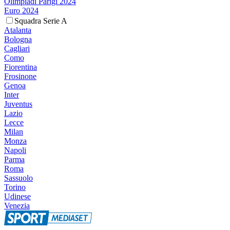
Olimpiadi Parigi 2024
Euro 2024
Squadra Serie A
Atalanta
Bologna
Cagliari
Como
Fiorentina
Frosinone
Genoa
Inter
Juventus
Lazio
Lecce
Milan
Monza
Napoli
Parma
Roma
Sassuolo
Torino
Udinese
Venezia