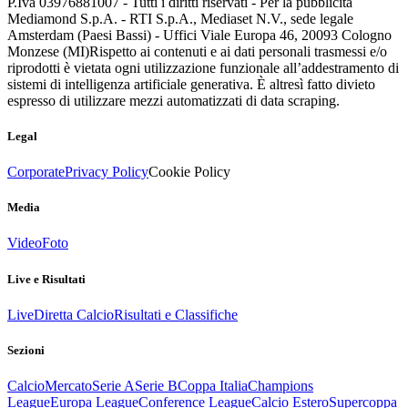
P.Iva 03976881007 - Tutti i diritti riservati - Per la pubblicità
Mediamond S.p.A. - RTI S.p.A., Mediaset N.V., sede legale
Amsterdam (Paesi Bassi) - Uffici Viale Europa 46, 20093 Cologno
Monzese (MI)
Rispetto ai contenuti e ai dati personali trasmessi e/o
riprodotti è vietata ogni utilizzazione funzionale all’addestramento di
sistemi di intelligenza artificiale generativa. È altresì fatto divieto
espresso di utilizzare mezzi automatizzati di data scraping.
Legal
Corporate
Privacy Policy
Cookie Policy
Media
Video
Foto
Live e Risultati
Live
Diretta Calcio
Risultati e Classifiche
Sezioni
Calcio
Mercato
Serie A
Serie B
Coppa Italia
Champions
League
Europa League
Conference League
Calcio Estero
Supercoppa