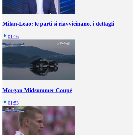
Milan-Leao: le parti si riavvicinano, i dettagli
01:16
Morgan Midsummer Coupé
01:53