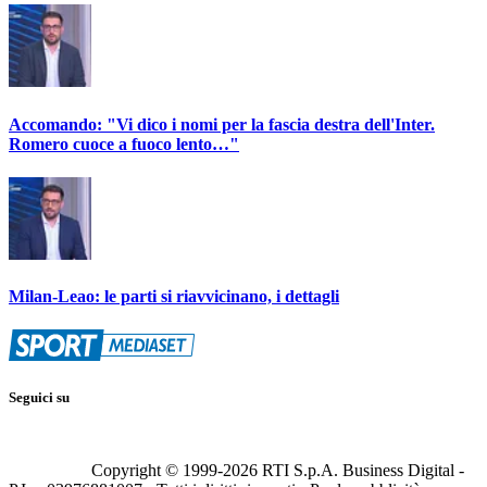
Accomando: "Vi dico i nomi per la fascia destra dell'Inter.
Romero cuoce a fuoco lento…"
Milan-Leao: le parti si riavvicinano, i dettagli
Seguici su
Copyright © 1999-
2026
RTI S.p.A. Business Digital -