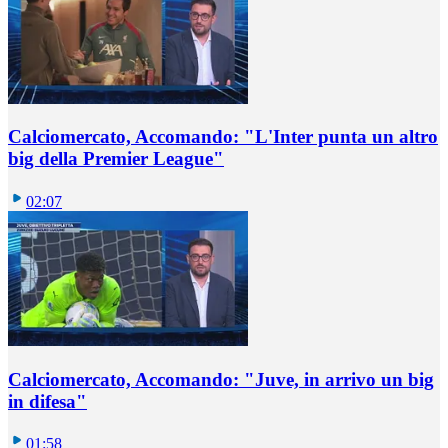
Calciomercato, Accomando: "L'Inter punta un altro
big della Premier League"
02:07
Calciomercato, Accomando: "Juve, in arrivo un big
in difesa"
01:58