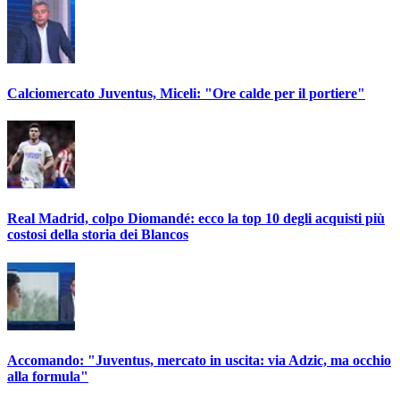
Calciomercato Juventus, Miceli: "Ore calde per il portiere"
Real Madrid, colpo Diomandé: ecco la top 10 degli acquisti più
costosi della storia dei Blancos
Accomando: "Juventus, mercato in uscita: via Adzic, ma occhio
alla formula"