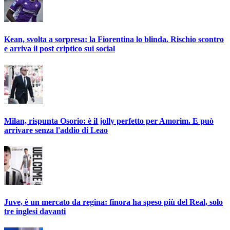
Kean, svolta a sorpresa: la Fiorentina lo blinda. Rischio scontro
e arriva il post criptico sui social
Milan, rispunta Osorio: è il jolly perfetto per Amorim. E può
arrivare senza l'addio di Leao
Juve, è un mercato da regina: finora ha speso più del Real, solo
tre inglesi davanti