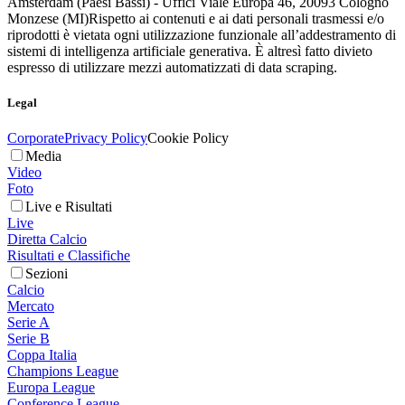
Amsterdam (Paesi Bassi) - Uffici Viale Europa 46, 20093 Cologno
Monzese (MI)
Rispetto ai contenuti e ai dati personali trasmessi e/o
riprodotti è vietata ogni utilizzazione funzionale all’addestramento di
sistemi di intelligenza artificiale generativa. È altresì fatto divieto
espresso di utilizzare mezzi automatizzati di data scraping.
Legal
Corporate
Privacy Policy
Cookie Policy
Media
Video
Foto
Live e Risultati
Live
Diretta Calcio
Risultati e Classifiche
Sezioni
Calcio
Mercato
Serie A
Serie B
Coppa Italia
Champions League
Europa League
Conference League