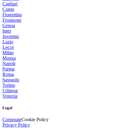
Cagliari
Como
Fiorentina
Frosinone
Genoa
Inter
Juventus
Lazio
Lecce
Milan
Monza
Napoli
Parma
Roma
Sassuolo
Torino
Udinese
Venezia
Legal
Corporate
Cookie Policy
Privacy Policy