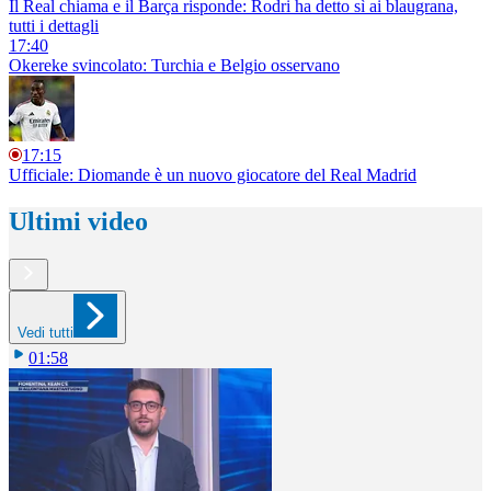
Il Real chiama e il Barça risponde: Rodri ha detto sì ai blaugrana,
tutti i dettagli
17:40
Okereke svincolato: Turchia e Belgio osservano
17:15
Ufficiale: Diomande è un nuovo giocatore del Real Madrid
Ultimi video
Vedi tutti
01:58