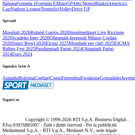
Italiana
Formula 1
Formula E
MotoGP
Altri Motori
Basket
America's
Cup
Nations League
Tennis
Sci
Volley
Drive UP
Speciali
Mondiali 2026
Roland Garros 2026
Sportmediaset Live Riccione
2026
Scudetto Inter 2026
Olimpiadi Invernali Milano Cortina
2026
Super Bowl 2026
Eicma 2025
Mondiale per club 2025
EICMA
Riding Fest 2025
Paralimpiadi Parigi 2024
Olimpiadi Parigi
2024
Euro 2024
Squadra Serie A
Atalanta
Bologna
Cagliari
Como
Fiorentina
Frosinone
Genoa
Inter
Juvent
Seguici su
Copyright © 1999-
2026
RTI S.p.A. Business Digital -
P.Iva 03976881007 - Tutti i diritti riservati - Per la pubblicità
Mediamond S.p.A. - RTI S.p.A., Mediaset N.V., sede legale