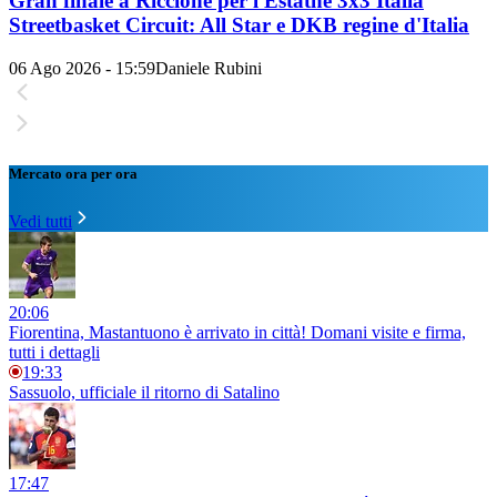
Gran finale a Riccione per l'Estathé 3x3 Italia
Streetbasket Circuit: All Star e DKB regine d'Italia
06 Ago 2026 - 15:59
Daniele Rubini
Mercato ora per ora
Vedi tutti
20:06
Fiorentina, Mastantuono è arrivato in città! Domani visite e firma,
tutti i dettagli
19:33
Sassuolo, ufficiale il ritorno di Satalino
17:47