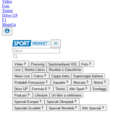
Video
Foto
Tennis
Drive UP
F1
MotoGp
Video
Pressing
Sportmediaset XXL
Foto
Live
Diretta Calcio
Risultati e Classifiche
News Live
Calcio
Coppa Italia
Supercoppa Italiana
Probabili Formazioni
Squadre
Mercato
Motori
Drive UP
Formula E
Tennis
Altri Sport
Sondaggi
Podcast
Lifestyle
Un libro a settimana
Speciali Europei
Speciali Olimpiadi
Speciale Scudetti
Speciali Mondiali
Altri Speciali