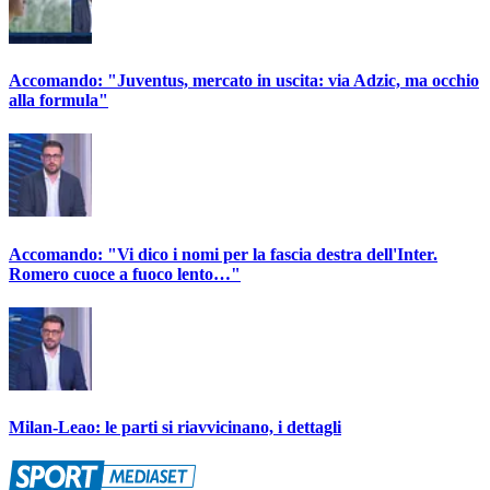
Accomando: "Juventus, mercato in uscita: via Adzic, ma occhio
alla formula"
Accomando: "Vi dico i nomi per la fascia destra dell'Inter.
Romero cuoce a fuoco lento…"
Milan-Leao: le parti si riavvicinano, i dettagli