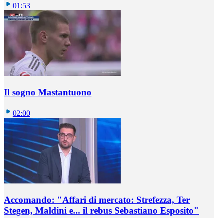
01:53
Il sogno Mastantuono
02:00
Accomando: "Affari di mercato: Strefezza, Ter
Stegen, Maldini e... il rebus Sebastiano Esposito"