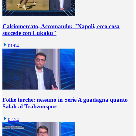
Calciomercato, Accomando: "Napoli, ecco cosa
succede con Lukaku"
01:04
Follie turche: nessuno in Serie A guadagna quanto
Salah al Trabzonspor
02:54