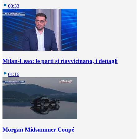
00:33
Milan-Leao: le parti si riavvicinano, i dettagli
01:16
Morgan Midsummer Coupé