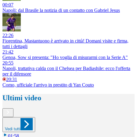
00:07
Napoli: dal Brasile la notizia di un contatto con Gabriel Jesus
22:26
Fiorentina, Mastantuono è arrivato in città! Domani visite e firma,
tutti i dettagli
21:42
Genoa, Sow si presenta: "Ho voglia di misurarmi con la Serie A"
20:55
Napoli, trattativa calda con il Chelsea per Badiashile: ecco l'offerta
per il difensore
20:31
Como, ufficiale l'arrivo in prestito di Yan Couto
Ultimi video
Vedi tutti
01:58