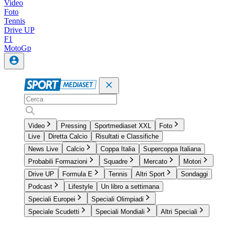
Video
Foto
Tennis
Drive UP
F1
MotoGp
Video
Pressing
Sportmediaset XXL
Foto
Live
Diretta Calcio
Risultati e Classifiche
News Live
Calcio
Coppa Italia
Supercoppa Italiana
Probabili Formazioni
Squadre
Mercato
Motori
Drive UP
Formula E
Tennis
Altri Sport
Sondaggi
Podcast
Lifestyle
Un libro a settimana
Speciali Europei
Speciali Olimpiadi
Speciale Scudetti
Speciali Mondiali
Altri Speciali