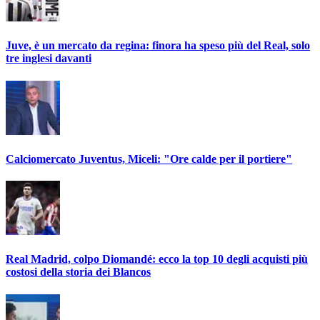
Juve, è un mercato da regina: finora ha speso più del Real, solo
tre inglesi davanti
Calciomercato Juventus, Miceli: "Ore calde per il portiere"
Real Madrid, colpo Diomandé: ecco la top 10 degli acquisti più
costosi della storia dei Blancos