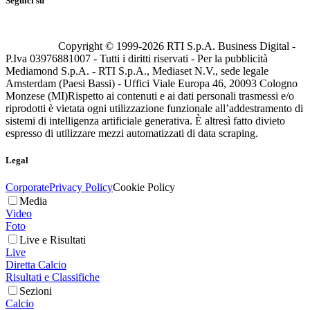
Seguici su
Copyright © 1999-
2026
RTI S.p.A. Business Digital -
P.Iva 03976881007 - Tutti i diritti riservati - Per la pubblicità
Mediamond S.p.A. - RTI S.p.A., Mediaset N.V., sede legale
Amsterdam (Paesi Bassi) - Uffici Viale Europa 46, 20093 Cologno
Monzese (MI)
Rispetto ai contenuti e ai dati personali trasmessi e/o
riprodotti è vietata ogni utilizzazione funzionale all’addestramento di
sistemi di intelligenza artificiale generativa. È altresì fatto divieto
espresso di utilizzare mezzi automatizzati di data scraping.
Legal
Corporate
Privacy Policy
Cookie Policy
Media
Video
Foto
Live e Risultati
Live
Diretta Calcio
Risultati e Classifiche
Sezioni
Calcio