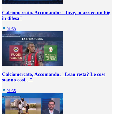
Calciomercato, Accomando: "Juve, in arrivo un big
in difesa"
01:58
Calciomercato, Accomando: "Leao resta? Le cose
stanno così…"
01:35