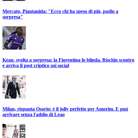
Mercato, Piantanida: "Ecco chi ha speso di più, podio a
sorpresa"
Kean, svolta a sorpresa: la Fiorentina lo blinda. Rischio scontro
e arriva il post criptico sui social
Milan, rispunta Osorio: è il jolly perfetto per Amorim. E può
arrivare senza l'addio di Leao