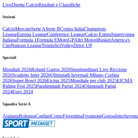
Live
Diretta Calcio
Risultati e Classifiche
Sezioni
Calcio
Mercato
Serie A
Serie B
Coppa Italia
Champions
League
Europa League
Conference League
Calcio Estero
Supercoppa
Italiana
Formula 1
Formula E
MotoGP
Altri Motori
Basket
America's
Cup
Nations League
Tennis
Sci
Volley
Drive UP
Speciali
Mondiali 2026
Roland Garros 2026
Sportmediaset Live Riccione
2026
Scudetto Inter 2026
Olimpiadi Invernali Milano Cortina
2026
Super Bowl 2026
Eicma 2025
Mondiale per club 2025
EICMA
Riding Fest 2025
Paralimpiadi Parigi 2024
Olimpiadi Parigi
2024
Euro 2024
Squadra Serie A
Atalanta
Bologna
Cagliari
Como
Fiorentina
Frosinone
Genoa
Inter
Juvent