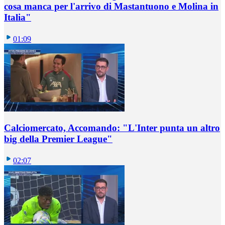
cosa manca per l'arrivo di Mastantuono e Molina in
Italia"
01:09
Calciomercato, Accomando: "L'Inter punta un altro
big della Premier League"
02:07