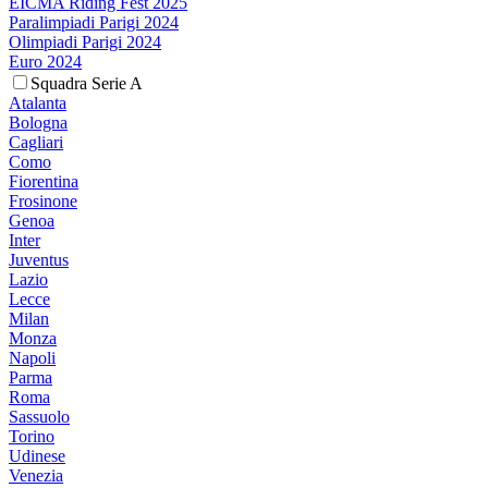
EICMA Riding Fest 2025
Paralimpiadi Parigi 2024
Olimpiadi Parigi 2024
Euro 2024
Squadra Serie A
Atalanta
Bologna
Cagliari
Como
Fiorentina
Frosinone
Genoa
Inter
Juventus
Lazio
Lecce
Milan
Monza
Napoli
Parma
Roma
Sassuolo
Torino
Udinese
Venezia