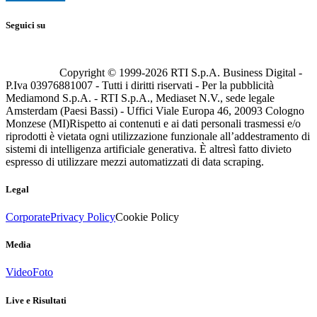
Seguici su
Copyright © 1999-
2026
RTI S.p.A. Business Digital -
P.Iva 03976881007 - Tutti i diritti riservati - Per la pubblicità
Mediamond S.p.A. - RTI S.p.A., Mediaset N.V., sede legale
Amsterdam (Paesi Bassi) - Uffici Viale Europa 46, 20093 Cologno
Monzese (MI)
Rispetto ai contenuti e ai dati personali trasmessi e/o
riprodotti è vietata ogni utilizzazione funzionale all’addestramento di
sistemi di intelligenza artificiale generativa. È altresì fatto divieto
espresso di utilizzare mezzi automatizzati di data scraping.
Legal
Corporate
Privacy Policy
Cookie Policy
Media
Video
Foto
Live e Risultati