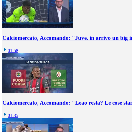
Calciomercato, Accomando: "Juve, in arrivo un big i
01:58
Calciomercato, Accomando: "Leao resta? Le cose st
01:35