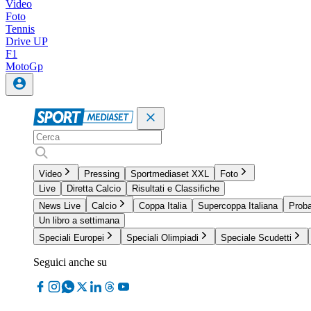
Video
Foto
Tennis
Drive UP
F1
MotoGp
Video
Pressing
Sportmediaset XXL
Foto
Live
Diretta Calcio
Risultati e Classifiche
News Live
Calcio
Coppa Italia
Supercoppa Italiana
Proba
Un libro a settimana
Speciali Europei
Speciali Olimpiadi
Speciale Scudetti
Seguici anche su