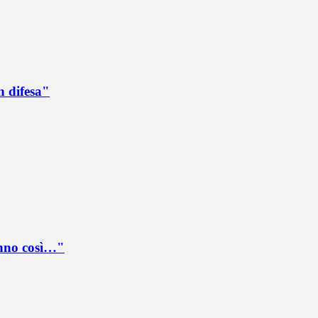
n difesa"
anno così…"