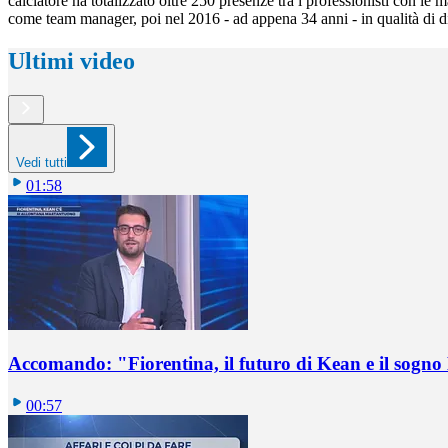
calciatore ha totalizzato oltre 250 presenze tra i professionisti con l
come team manager, poi nel 2016 - ad appena 34 anni - in qualità di die
Ultimi video
Vedi tutti
01:58
Accomando: "Fiorentina, il futuro di Kean e il sog
00:57