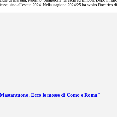
e maglie di Marsala, Palermo, Sampdoria, Brescia ed Empoli. Dopo il ritiro
sse, sino all'estate 2024. Nella stagione 2024/25 ha svolto l'incarico di
no Mastantuono. Ecco le mosse di Como e Roma"