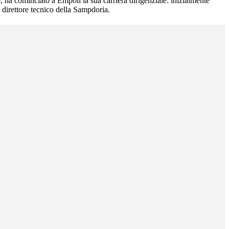
, ha cominciato a Empoli la sua carriera dirigenziale: inizialmente
 direttore tecnico della Sampdoria.