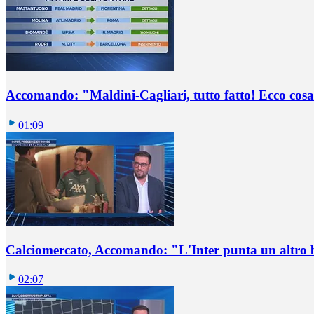
Accomando: "Maldini-Cagliari, tutto fatto! Ecco cosa
01:09
Calciomercato, Accomando: "L'Inter punta un altro 
02:07