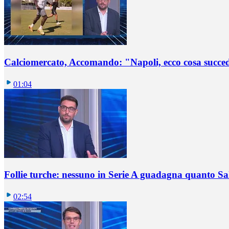
Calciomercato, Accomando: "Napoli, ecco cosa succ
01:04
Follie turche: nessuno in Serie A guadagna quanto S
02:54