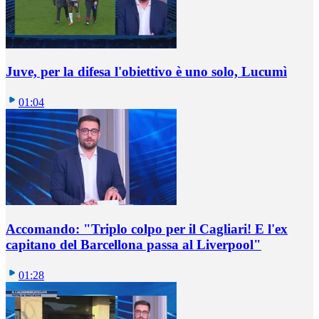
Juve, per la difesa l'obiettivo è uno solo, Lucumì
01:04
Accomando: "Triplo colpo per il Cagliari! E l'ex
capitano del Barcellona passa al Liverpool"
01:28