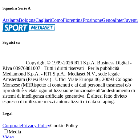
Squadra Serie A
Atalanta
Bologna
Cagliari
Como
Fiorentina
Frosinone
Genoa
Inter
Juvent
Seguici su
Copyright © 1999-
2026
RTI S.p.A. Business Digital -
P.Iva 03976881007 - Tutti i diritti riservati - Per la pubblicità
Mediamond S.p.A. - RTI S.p.A., Mediaset N.V., sede legale
Amsterdam (Paesi Bassi) - Uffici Viale Europa 46, 20093 Cologno
Monzese (MI)
Rispetto ai contenuti e ai dati personali trasmessi e/o
riprodotti è vietata ogni utilizzazione funzionale all’addestramento di
sistemi di intelligenza artificiale generativa. È altresì fatto divieto
espresso di utilizzare mezzi automatizzati di data scraping.
Legal
Corporate
Privacy Policy
Cookie Policy
Media
Video