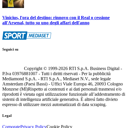
Vinicius, l'ora del destino: rinnovo con il Real o cessione
all'Arsenal, tutto su uno degli affari dell'anno
Seguici su
Copyright © 1999-
2026
RTI S.p.A. Business Digital -
P.Iva 03976881007 - Tutti i diritti riservati - Per la pubblicità
Mediamond S.p.A. - RTI S.p.A., Mediaset N.V., sede legale
Amsterdam (Paesi Bassi) - Uffici Viale Europa 46, 20093 Cologno
Monzese (MI)
Rispetto ai contenuti e ai dati personali trasmessi e/o
riprodotti è vietata ogni utilizzazione funzionale all’addestramento di
sistemi di intelligenza artificiale generativa. È altresì fatto divieto
espresso di utilizzare mezzi automatizzati di data scraping.
Legal
Corporate
Privacy Policy
Cookie Policy