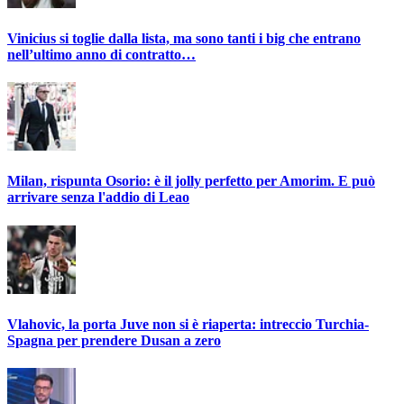
Vinicius si toglie dalla lista, ma sono tanti i big che entrano
nell’ultimo anno di contratto…
Milan, rispunta Osorio: è il jolly perfetto per Amorim. E può
arrivare senza l'addio di Leao
Vlahovic, la porta Juve non si è riaperta: intreccio Turchia-
Spagna per prendere Dusan a zero