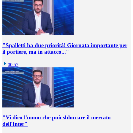
"Spalletti ha due priorità! Giornata importante per
il portiere, ma in attacco..."
00:57
"Vi dico l'uomo che può sbloccare il mercato
dell'Inter"