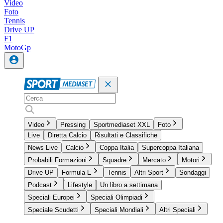
Video
Foto
Tennis
Drive UP
F1
MotoGp
Video
Pressing
Sportmediaset XXL
Foto
Live
Diretta Calcio
Risultati e Classifiche
News Live
Calcio
Coppa Italia
Supercoppa Italiana
Probabili Formazioni
Squadre
Mercato
Motori
Drive UP
Formula E
Tennis
Altri Sport
Sondaggi
Podcast
Lifestyle
Un libro a settimana
Speciali Europei
Speciali Olimpiadi
Speciale Scudetti
Speciali Mondiali
Altri Speciali