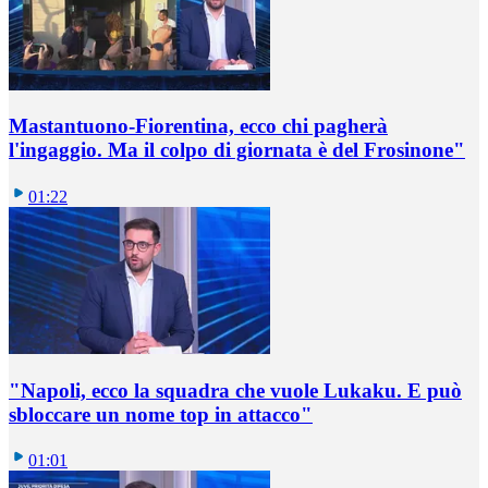
Mastantuono-Fiorentina, ecco chi pagherà
l'ingaggio. Ma il colpo di giornata è del Frosinone"
01:22
"Napoli, ecco la squadra che vuole Lukaku. E può
sbloccare un nome top in attacco"
01:01