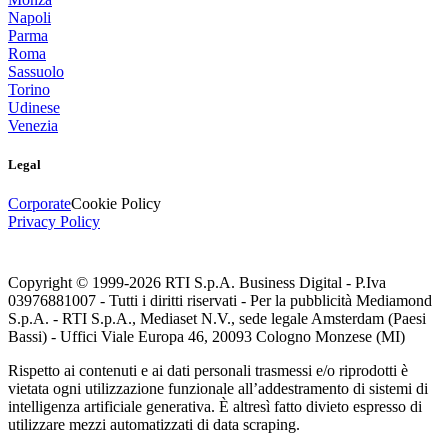
Napoli
Parma
Roma
Sassuolo
Torino
Udinese
Venezia
Legal
Corporate
Cookie Policy
Privacy Policy
Copyright © 1999-
2026
RTI S.p.A. Business Digital - P.Iva
03976881007 - Tutti i diritti riservati - Per la pubblicità Mediamond
S.p.A. - RTI S.p.A., Mediaset N.V., sede legale Amsterdam (Paesi
Bassi) - Uffici Viale Europa 46, 20093 Cologno Monzese (MI)
Rispetto ai contenuti e ai dati personali trasmessi e/o riprodotti è
vietata ogni utilizzazione funzionale all’addestramento di sistemi di
intelligenza artificiale generativa. È altresì fatto divieto espresso di
utilizzare mezzi automatizzati di data scraping.