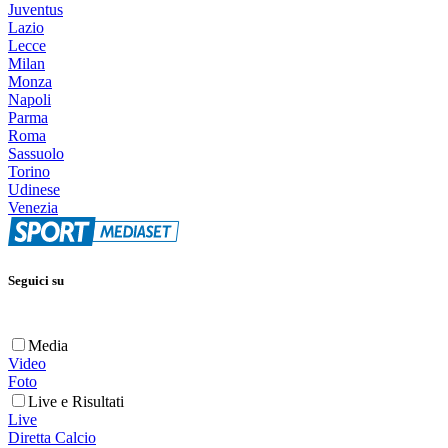
Juventus
Lazio
Lecce
Milan
Monza
Napoli
Parma
Roma
Sassuolo
Torino
Udinese
Venezia
Seguici su
Media
Video
Foto
Live e Risultati
Live
Diretta Calcio