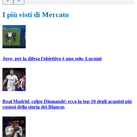
I più visti di Mercato
Juve, per la difesa l'obiettivo è uno solo, Lucumì
Real Madrid, colpo Diomandé: ecco la top 10 degli acquisti più
costosi della storia dei Blancos