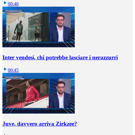
00:46
Inter vendesi, chi potrebbe lasciare i nerazzurri
00:45
Juve, davvero arriva Zirkzee?