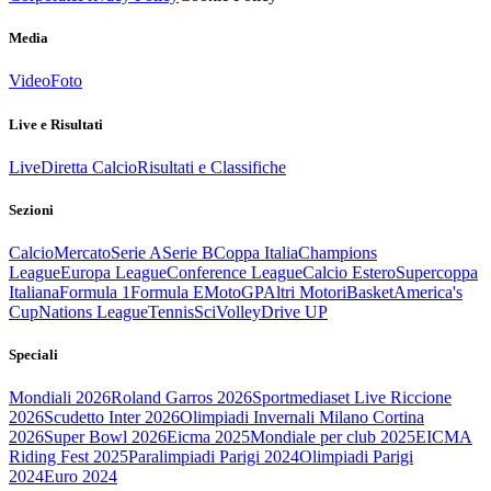
Media
Video
Foto
Live e Risultati
Live
Diretta Calcio
Risultati e Classifiche
Sezioni
Calcio
Mercato
Serie A
Serie B
Coppa Italia
Champions
League
Europa League
Conference League
Calcio Estero
Supercoppa
Italiana
Formula 1
Formula E
MotoGP
Altri Motori
Basket
America's
Cup
Nations League
Tennis
Sci
Volley
Drive UP
Speciali
Mondiali 2026
Roland Garros 2026
Sportmediaset Live Riccione
2026
Scudetto Inter 2026
Olimpiadi Invernali Milano Cortina
2026
Super Bowl 2026
Eicma 2025
Mondiale per club 2025
EICMA
Riding Fest 2025
Paralimpiadi Parigi 2024
Olimpiadi Parigi
2024
Euro 2024