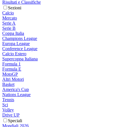
Risultati e Classifiche
Sezioni
Calcio
Mercato
Serie A
Serie B
Coppa Italia
Champions League
Europa League
Conference League
Calcio Estero
Supercoppa Italiana
Formula 1
Formula E
MotoGP
Altri Motori
Basket
America's Cup
Nations League
Tennis
Sci
Volley
Drive UP
Speciali
Mondiali 2026