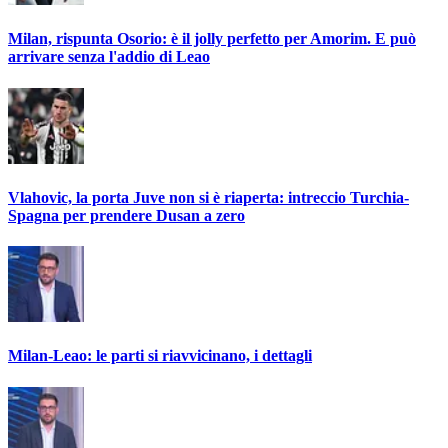
Milan, rispunta Osorio: è il jolly perfetto per Amorim. E può
arrivare senza l'addio di Leao
Vlahovic, la porta Juve non si è riaperta: intreccio Turchia-
Spagna per prendere Dusan a zero
Milan-Leao: le parti si riavvicinano, i dettagli