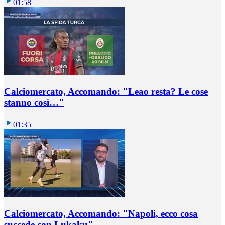
01:58
Calciomercato, Accomando: "Leao resta? Le cose
stanno così…"
01:35
Calciomercato, Accomando: "Napoli, ecco cosa
succede con Lukaku"