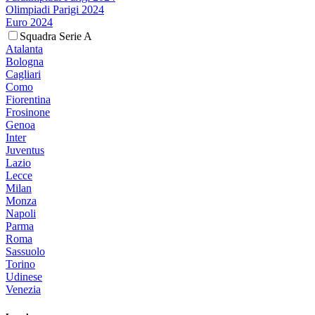
Olimpiadi Parigi 2024
Euro 2024
Squadra Serie A
Atalanta
Bologna
Cagliari
Como
Fiorentina
Frosinone
Genoa
Inter
Juventus
Lazio
Lecce
Milan
Monza
Napoli
Parma
Roma
Sassuolo
Torino
Udinese
Venezia