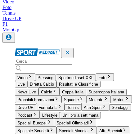
Video
Foto
Tennis
Drive UP
F1
MotoGp
Video
Pressing
Sportmediaset XXL
Foto
Live
Diretta Calcio
Risultati e Classifiche
News Live
Calcio
Coppa Italia
Supercoppa Italiana
Probabili Formazioni
Squadre
Mercato
Motori
Drive UP
Formula E
Tennis
Altri Sport
Sondaggi
Podcast
Lifestyle
Un libro a settimana
Speciali Europei
Speciali Olimpiadi
Speciale Scudetti
Speciali Mondiali
Altri Speciali