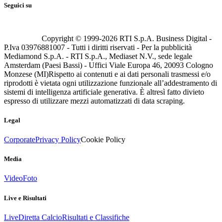
Seguici su
Copyright © 1999-
2026
RTI S.p.A. Business Digital -
P.Iva 03976881007 - Tutti i diritti riservati - Per la pubblicità
Mediamond S.p.A. - RTI S.p.A., Mediaset N.V., sede legale
Amsterdam (Paesi Bassi) - Uffici Viale Europa 46, 20093 Cologno
Monzese (MI)
Rispetto ai contenuti e ai dati personali trasmessi e/o
riprodotti è vietata ogni utilizzazione funzionale all’addestramento di
sistemi di intelligenza artificiale generativa. È altresì fatto divieto
espresso di utilizzare mezzi automatizzati di data scraping.
Legal
Corporate
Privacy Policy
Cookie Policy
Media
Video
Foto
Live e Risultati
Live
Diretta Calcio
Risultati e Classifiche