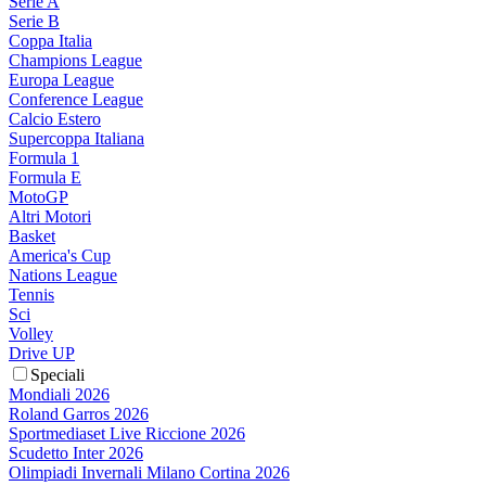
Serie A
Serie B
Coppa Italia
Champions League
Europa League
Conference League
Calcio Estero
Supercoppa Italiana
Formula 1
Formula E
MotoGP
Altri Motori
Basket
America's Cup
Nations League
Tennis
Sci
Volley
Drive UP
Speciali
Mondiali 2026
Roland Garros 2026
Sportmediaset Live Riccione 2026
Scudetto Inter 2026
Olimpiadi Invernali Milano Cortina 2026