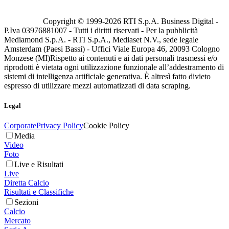
Copyright © 1999-
2026
RTI S.p.A. Business Digital -
P.Iva 03976881007 - Tutti i diritti riservati - Per la pubblicità
Mediamond S.p.A. - RTI S.p.A., Mediaset N.V., sede legale
Amsterdam (Paesi Bassi) - Uffici Viale Europa 46, 20093 Cologno
Monzese (MI)
Rispetto ai contenuti e ai dati personali trasmessi e/o
riprodotti è vietata ogni utilizzazione funzionale all’addestramento di
sistemi di intelligenza artificiale generativa. È altresì fatto divieto
espresso di utilizzare mezzi automatizzati di data scraping.
Legal
Corporate
Privacy Policy
Cookie Policy
Media
Video
Foto
Live e Risultati
Live
Diretta Calcio
Risultati e Classifiche
Sezioni
Calcio
Mercato