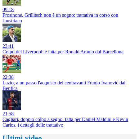
09:18
Frosinone, Grillitsch non è un sogno: trattativa in corso con
l'austriaco
23:41
Colpo del Liverpool: è fatta per Ronald Araujo dal Barcellona
22:38
Lazio, a un passo l'acquisto del centravanti Franjo Ivanović dal
Benfica
21:58
Cagliari, doppio colpo a segno: fatta per Daniel Maldini e Kevin
Carlos, i dettagli delle trattative
Ultimi video