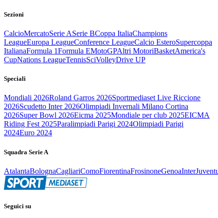
Sezioni
Calcio
Mercato
Serie A
Serie B
Coppa Italia
Champions
League
Europa League
Conference League
Calcio Estero
Supercoppa
Italiana
Formula 1
Formula E
MotoGP
Altri Motori
Basket
America's
Cup
Nations League
Tennis
Sci
Volley
Drive UP
Speciali
Mondiali 2026
Roland Garros 2026
Sportmediaset Live Riccione
2026
Scudetto Inter 2026
Olimpiadi Invernali Milano Cortina
2026
Super Bowl 2026
Eicma 2025
Mondiale per club 2025
EICMA
Riding Fest 2025
Paralimpiadi Parigi 2024
Olimpiadi Parigi
2024
Euro 2024
Squadra Serie A
Atalanta
Bologna
Cagliari
Como
Fiorentina
Frosinone
Genoa
Inter
Juvent
Seguici su