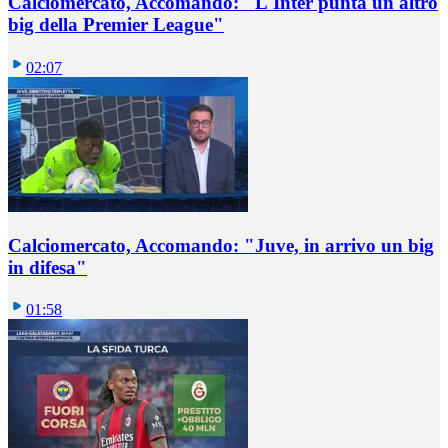
Calciomercato, Accomando: "L'Inter punta un altro
big della Premier League"
02:07
Calciomercato, Accomando: "Juve, in arrivo un big
in difesa"
01:58