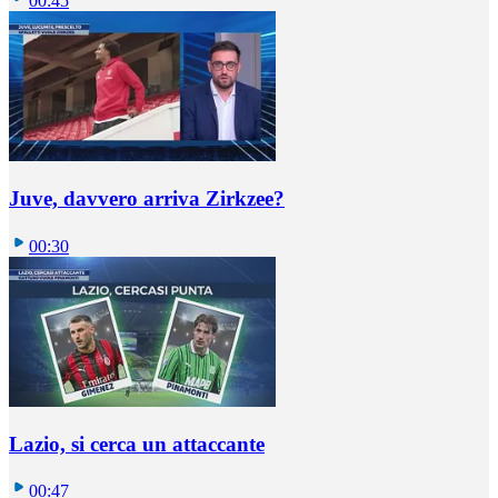
00:45
Juve, davvero arriva Zirkzee?
00:30
Lazio, si cerca un attaccante
00:47