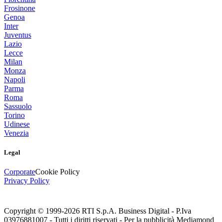
Frosinone
Genoa
Inter
Juventus
Lazio
Lecce
Milan
Monza
Napoli
Parma
Roma
Sassuolo
Torino
Udinese
Venezia
Legal
Corporate
Cookie Policy
Privacy Policy
Copyright © 1999-
2026
RTI S.p.A. Business Digital - P.Iva
03976881007 - Tutti i diritti riservati - Per la pubblicità Mediamond