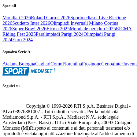
Speciali
Mondiali 2026
Roland Garros 2026
Sportmediaset Live Riccione
2026
Scudetto Inter 2026
Olimpiadi Invernali Milano Cortina
2026
Super Bowl 2026
Eicma 2025
Mondiale per club 2025
EICMA
Riding Fest 2025
Paralimpiadi Parigi 2024
Olimpiadi Parigi
2024
Euro 2024
Squadra Serie A
Atalanta
Bologna
Cagliari
Como
Fiorentina
Frosinone
Genoa
Inter
Juvent
Seguici su
Copyright © 1999-
2026
RTI S.p.A. Business Digital -
P.Iva 03976881007 - Tutti i diritti riservati - Per la pubblicità
Mediamond S.p.A. - RTI S.p.A., Mediaset N.V., sede legale
Amsterdam (Paesi Bassi) - Uffici Viale Europa 46, 20093 Cologno
Monzese (MI)
Rispetto ai contenuti e ai dati personali trasmessi e/o
riprodotti è vietata ogni utilizzazione funzionale all’addestramento di