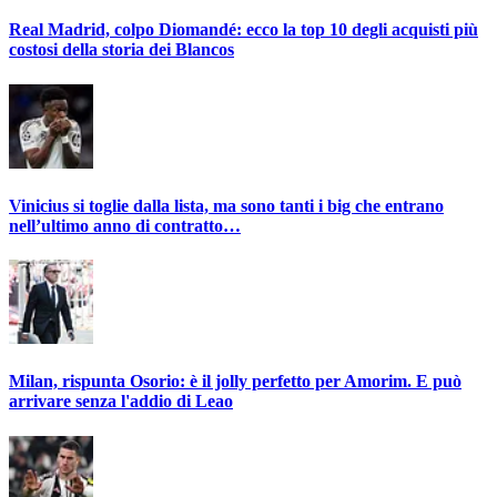
Real Madrid, colpo Diomandé: ecco la top 10 degli acquisti più
costosi della storia dei Blancos
Vinicius si toglie dalla lista, ma sono tanti i big che entrano
nell’ultimo anno di contratto…
Milan, rispunta Osorio: è il jolly perfetto per Amorim. E può
arrivare senza l'addio di Leao