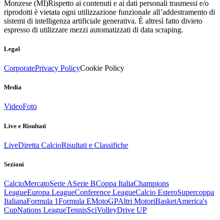
Monzese (MI)
Rispetto ai contenuti e ai dati personali trasmessi e/o
riprodotti è vietata ogni utilizzazione funzionale all’addestramento di
sistemi di intelligenza artificiale generativa. È altresì fatto divieto
espresso di utilizzare mezzi automatizzati di data scraping.
Legal
Corporate
Privacy Policy
Cookie Policy
Media
Video
Foto
Live e Risultati
Live
Diretta Calcio
Risultati e Classifiche
Sezioni
Calcio
Mercato
Serie A
Serie B
Coppa Italia
Champions
League
Europa League
Conference League
Calcio Estero
Supercoppa
Italiana
Formula 1
Formula E
MotoGP
Altri Motori
Basket
America's
Cup
Nations League
Tennis
Sci
Volley
Drive UP