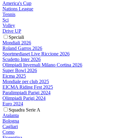
America's Cup
Nations League
Tennis
Sci
Volley
Drive UP
Speciali
Mondiali 2026
Roland Garros 2026
Sportmediaset Live Riccione 2026
Scudetto Inter 2026
Olimpiadi Invernali Milano Cortina 2026
Super Bowl 2026
Eicma 2025
Mondiale per club 2025
EICMA Riding Fest 2025
Paralimpiadi Parigi 2024
Olimpiadi Parigi 2024
Euro 2024
Squadra Serie A
Atalanta
Bologna
Cagliari
Como
Fiorentina