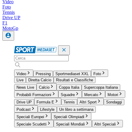
Video
Foto
Tennis
Drive UP
F1
MotoGp
Video
Pressing
Sportmediaset XXL
Foto
Live
Diretta Calcio
Risultati e Classifiche
News Live
Calcio
Coppa Italia
Supercoppa Italiana
Probabili Formazioni
Squadre
Mercato
Motori
Drive UP
Formula E
Tennis
Altri Sport
Sondaggi
Podcast
Lifestyle
Un libro a settimana
Speciali Europei
Speciali Olimpiadi
Speciale Scudetti
Speciali Mondiali
Altri Speciali