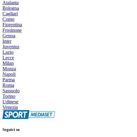
Atalanta
Bologna
Cagliari
Como
Fiorentina
Frosinone
Genoa
Inter
Juventus
Lazio
Lecce
Milan
Monza
Napoli
Parma
Roma
Sassuolo
Torino
Udinese
Venezia
Seguici su