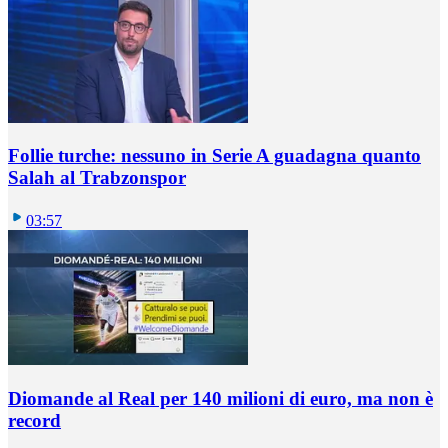
Follie turche: nessuno in Serie A guadagna quanto
Salah al Trabzonspor
03:57
Diomande al Real per 140 milioni di euro, ma non è
record