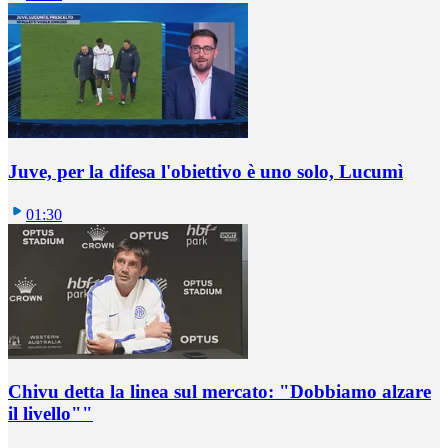
Juve, per la difesa l'obiettivo è uno solo, Lucumì
01:30
Chivu detta la linea sul mercato: "Dobbiamo alzare
il livello""