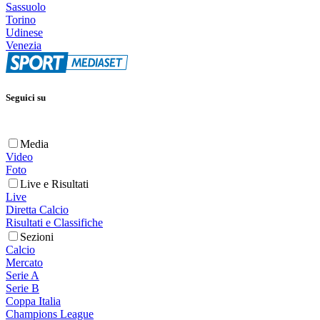
Sassuolo
Torino
Udinese
Venezia
Seguici su
Media
Video
Foto
Live e Risultati
Live
Diretta Calcio
Risultati e Classifiche
Sezioni
Calcio
Mercato
Serie A
Serie B
Coppa Italia
Champions League