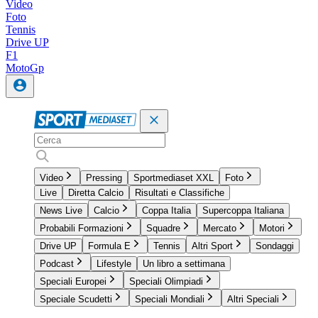
Video
Foto
Tennis
Drive UP
F1
MotoGp
Video
Pressing
Sportmediaset XXL
Foto
Live
Diretta Calcio
Risultati e Classifiche
News Live
Calcio
Coppa Italia
Supercoppa Italiana
Probabili Formazioni
Squadre
Mercato
Motori
Drive UP
Formula E
Tennis
Altri Sport
Sondaggi
Podcast
Lifestyle
Un libro a settimana
Speciali Europei
Speciali Olimpiadi
Speciale Scudetti
Speciali Mondiali
Altri Speciali