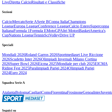
Live
Diretta Calcio
Risultati e Classifiche
Sezioni
Calcio
Mercato
Serie A
Serie B
Coppa Italia
Champions
League
Europa League
Conference League
Calcio Estero
Supercoppa
Italiana
Formula 1
Formula E
MotoGP
Altri Motori
Basket
America's
Cup
Nations League
Tennis
Sci
Volley
Drive UP
Speciali
Mondiali 2026
Roland Garros 2026
Sportmediaset Live Riccione
2026
Scudetto Inter 2026
Olimpiadi Invernali Milano Cortina
2026
Super Bowl 2026
Eicma 2025
Mondiale per club 2025
EICMA
Riding Fest 2025
Paralimpiadi Parigi 2024
Olimpiadi Parigi
2024
Euro 2024
Squadra Serie A
Atalanta
Bologna
Cagliari
Como
Fiorentina
Frosinone
Genoa
Inter
Juvent
Seguici su