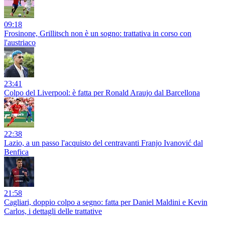
09:18
Frosinone, Grillitsch non è un sogno: trattativa in corso con
l'austriaco
23:41
Colpo del Liverpool: è fatta per Ronald Araujo dal Barcellona
22:38
Lazio, a un passo l'acquisto del centravanti Franjo Ivanović dal
Benfica
21:58
Cagliari, doppio colpo a segno: fatta per Daniel Maldini e Kevin
Carlos, i dettagli delle trattative