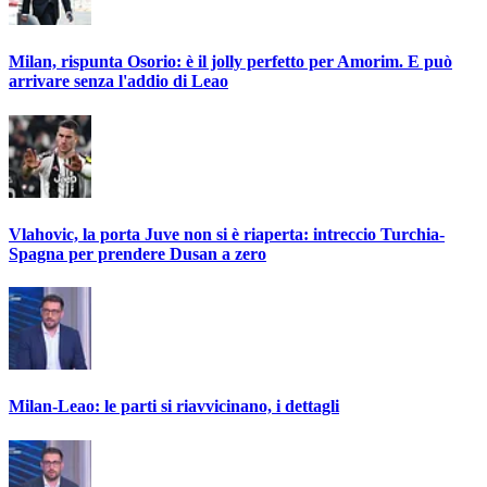
Milan, rispunta Osorio: è il jolly perfetto per Amorim. E può
arrivare senza l'addio di Leao
Vlahovic, la porta Juve non si è riaperta: intreccio Turchia-
Spagna per prendere Dusan a zero
Milan-Leao: le parti si riavvicinano, i dettagli