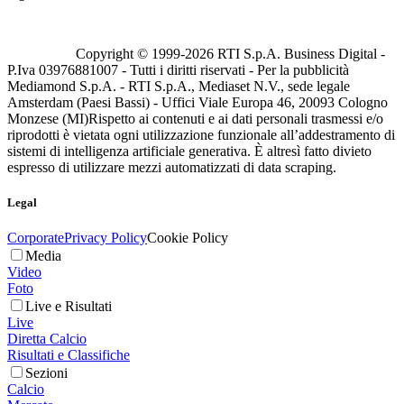
Copyright © 1999-
2026
RTI S.p.A. Business Digital -
P.Iva 03976881007 - Tutti i diritti riservati - Per la pubblicità
Mediamond S.p.A. - RTI S.p.A., Mediaset N.V., sede legale
Amsterdam (Paesi Bassi) - Uffici Viale Europa 46, 20093 Cologno
Monzese (MI)
Rispetto ai contenuti e ai dati personali trasmessi e/o
riprodotti è vietata ogni utilizzazione funzionale all’addestramento di
sistemi di intelligenza artificiale generativa. È altresì fatto divieto
espresso di utilizzare mezzi automatizzati di data scraping.
Legal
Corporate
Privacy Policy
Cookie Policy
Media
Video
Foto
Live e Risultati
Live
Diretta Calcio
Risultati e Classifiche
Sezioni
Calcio