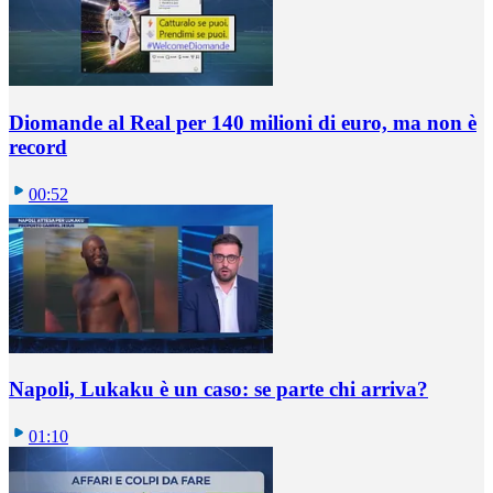
Diomande al Real per 140 milioni di euro, ma non è
record
00:52
Napoli, Lukaku è un caso: se parte chi arriva?
01:10