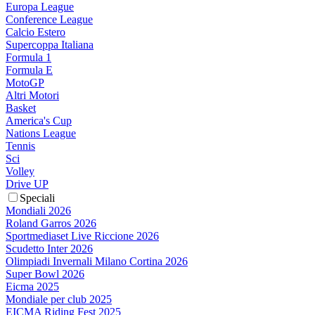
Europa League
Conference League
Calcio Estero
Supercoppa Italiana
Formula 1
Formula E
MotoGP
Altri Motori
Basket
America's Cup
Nations League
Tennis
Sci
Volley
Drive UP
Speciali
Mondiali 2026
Roland Garros 2026
Sportmediaset Live Riccione 2026
Scudetto Inter 2026
Olimpiadi Invernali Milano Cortina 2026
Super Bowl 2026
Eicma 2025
Mondiale per club 2025
EICMA Riding Fest 2025