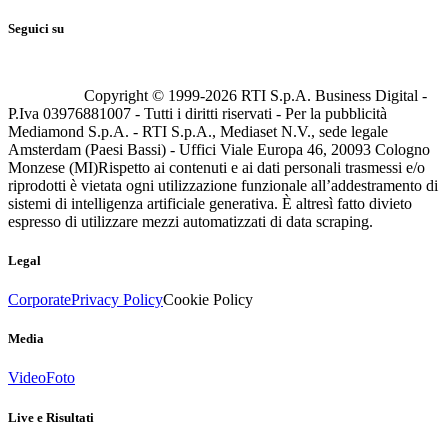
Seguici su
Copyright © 1999-
2026
RTI S.p.A. Business Digital -
P.Iva 03976881007 - Tutti i diritti riservati - Per la pubblicità
Mediamond S.p.A. - RTI S.p.A., Mediaset N.V., sede legale
Amsterdam (Paesi Bassi) - Uffici Viale Europa 46, 20093 Cologno
Monzese (MI)
Rispetto ai contenuti e ai dati personali trasmessi e/o
riprodotti è vietata ogni utilizzazione funzionale all’addestramento di
sistemi di intelligenza artificiale generativa. È altresì fatto divieto
espresso di utilizzare mezzi automatizzati di data scraping.
Legal
Corporate
Privacy Policy
Cookie Policy
Media
Video
Foto
Live e Risultati