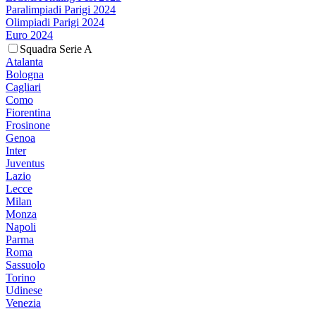
Paralimpiadi Parigi 2024
Olimpiadi Parigi 2024
Euro 2024
Squadra Serie A
Atalanta
Bologna
Cagliari
Como
Fiorentina
Frosinone
Genoa
Inter
Juventus
Lazio
Lecce
Milan
Monza
Napoli
Parma
Roma
Sassuolo
Torino
Udinese
Venezia