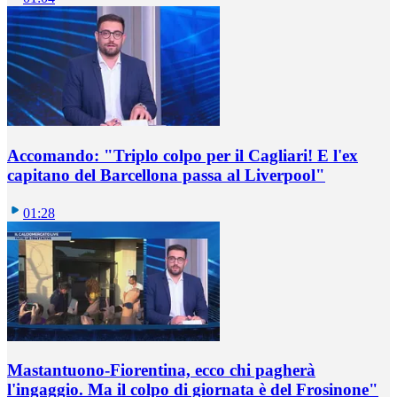
Accomando: "Triplo colpo per il Cagliari! E l'ex
capitano del Barcellona passa al Liverpool"
01:28
Mastantuono-Fiorentina, ecco chi pagherà
l'ingaggio. Ma il colpo di giornata è del Frosinone"