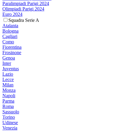
Paralimpiadi Parigi 2024
Olimpiadi Parigi 2024
Euro 2024
Squadra Serie A
Atalanta
Bologna
Cagliari
Como
Fiorentina
Frosinone
Genoa
Inter
Juventus
Lazio
Lecce
Milan
Monza
Napoli
Parma
Roma
Sassuolo
Torino
Udinese
Venezia