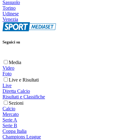
Sassuolo
Torino
Udinese
Venezia
Seguici su
Media
Video
Foto
Live e Risultati
Live
Diretta Calcio
Risultati e Classifiche
Sezioni
Calcio
Mercato
Serie A
Serie B
Coppa Italia
Champions League