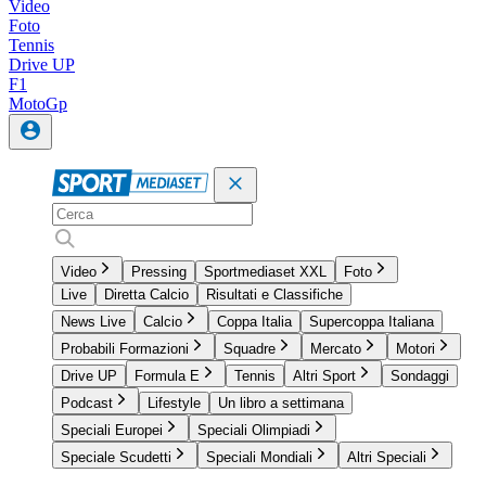
Video
Foto
Tennis
Drive UP
F1
MotoGp
Video
Pressing
Sportmediaset XXL
Foto
Live
Diretta Calcio
Risultati e Classifiche
News Live
Calcio
Coppa Italia
Supercoppa Italiana
Probabili Formazioni
Squadre
Mercato
Motori
Drive UP
Formula E
Tennis
Altri Sport
Sondaggi
Podcast
Lifestyle
Un libro a settimana
Speciali Europei
Speciali Olimpiadi
Speciale Scudetti
Speciali Mondiali
Altri Speciali