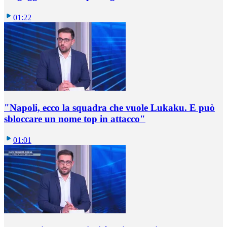
01:22
"Napoli, ecco la squadra che vuole Lukaku. E può
sbloccare un nome top in attacco"
01:01