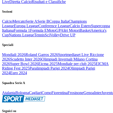
Live
Diretta Calcio
Risultati e Classifiche
Sezioni
Calcio
Mercato
Serie A
Serie B
Coppa Italia
Champions
League
Europa League
Conference League
Calcio Estero
Supercoppa
Italiana
Formula 1
Formula E
MotoGP
Altri Motori
Basket
America's
Cup
Nations League
Tennis
Sci
Volley
Drive UP
Speciali
Mondiali 2026
Roland Garros 2026
Sportmediaset Live Riccione
2026
Scudetto Inter 2026
Olimpiadi Invernali Milano Cortina
2026
Super Bowl 2026
Eicma 2025
Mondiale per club 2025
EICMA
Riding Fest 2025
Paralimpiadi Parigi 2024
Olimpiadi Parigi
2024
Euro 2024
Squadra Serie A
Atalanta
Bologna
Cagliari
Como
Fiorentina
Frosinone
Genoa
Inter
Juvent
Seguici su