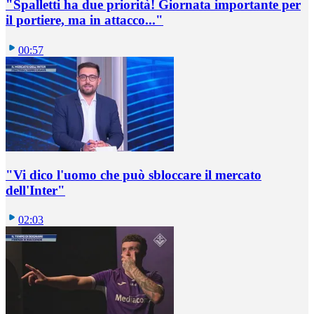
"Spalletti ha due priorità! Giornata importante per
il portiere, ma in attacco..."
00:57
"Vi dico l'uomo che può sbloccare il mercato
dell'Inter"
02:03