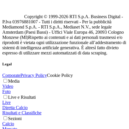
Copyright © 1999-
2026
RTI S.p.A. Business Digital -
P.Iva 03976881007 - Tutti i diritti riservati - Per la pubblicità
Mediamond S.p.A. - RTI S.p.A., Mediaset N.V., sede legale
Amsterdam (Paesi Bassi) - Uffici Viale Europa 46, 20093 Cologno
Monzese (MI)
Rispetto ai contenuti e ai dati personali trasmessi e/o
riprodotti è vietata ogni utilizzazione funzionale all’addestramento di
sistemi di intelligenza artificiale generativa. È altresì fatto divieto
espresso di utilizzare mezzi automatizzati di data scraping.
Legal
Corporate
Privacy Policy
Cookie Policy
Media
Video
Foto
Live e Risultati
Live
Diretta Calcio
Risultati e Classifiche
Sezioni
Calcio
Mercato