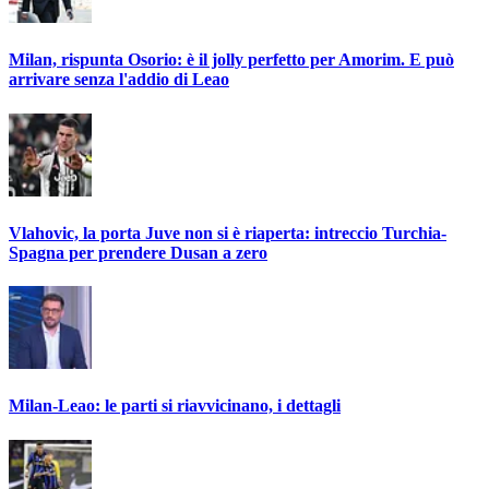
Milan, rispunta Osorio: è il jolly perfetto per Amorim. E può
arrivare senza l'addio di Leao
Vlahovic, la porta Juve non si è riaperta: intreccio Turchia-
Spagna per prendere Dusan a zero
Milan-Leao: le parti si riavvicinano, i dettagli