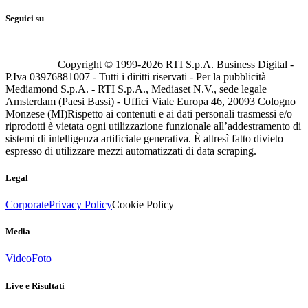
Seguici su
Copyright © 1999-
2026
RTI S.p.A. Business Digital -
P.Iva 03976881007 - Tutti i diritti riservati - Per la pubblicità
Mediamond S.p.A. - RTI S.p.A., Mediaset N.V., sede legale
Amsterdam (Paesi Bassi) - Uffici Viale Europa 46, 20093 Cologno
Monzese (MI)
Rispetto ai contenuti e ai dati personali trasmessi e/o
riprodotti è vietata ogni utilizzazione funzionale all’addestramento di
sistemi di intelligenza artificiale generativa. È altresì fatto divieto
espresso di utilizzare mezzi automatizzati di data scraping.
Legal
Corporate
Privacy Policy
Cookie Policy
Media
Video
Foto
Live e Risultati