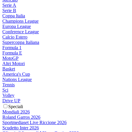
Serie A
Serie B
Coppa Italia
Champions League
Europa League
Conference League
Calcio Estero
Supercoppa Italiana
Formula 1
Formula E
MotoGP
Altri Motori
Basket
America's Cup
Nations League
Tennis
Sci
Volley
Drive UP
Speciali
Mondiali 2026
Roland Garros 2026
Sportmediaset Live Riccione 2026
Scudetto Inter 2026