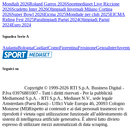
Mondiali 2026
Roland Garros 2026
Sportmediaset Live Riccione
2026
Scudetto Inter 2026
Olimpiadi Invernali Milano Cortina
2026
Super Bowl 2026
Eicma 2025
Mondiale per club 2025
EICMA
Riding Fest 2025
Paralimpiadi Parigi 2024
Olimpiadi Parigi
2024
Euro 2024
Squadra Serie A
Atalanta
Bologna
Cagliari
Como
Fiorentina
Frosinone
Genoa
Inter
Juvent
Seguici su
Copyright © 1999-
2026
RTI S.p.A. Business Digital -
P.Iva 03976881007 - Tutti i diritti riservati - Per la pubblicità
Mediamond S.p.A. - RTI S.p.A., Mediaset N.V., sede legale
Amsterdam (Paesi Bassi) - Uffici Viale Europa 46, 20093 Cologno
Monzese (MI)
Rispetto ai contenuti e ai dati personali trasmessi e/o
riprodotti è vietata ogni utilizzazione funzionale all’addestramento di
sistemi di intelligenza artificiale generativa. È altresì fatto divieto
espresso di utilizzare mezzi automatizzati di data scraping.