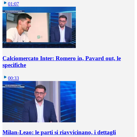
01:07
Calciomercato Inter: Romero in, Pavard out, le
specifiche
00:33
Milan-Leao: le parti si riavvicinano, i dettagli