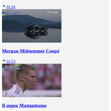
01:16
Morgan Midsummer Coupé
01:53
Il sogno Mastantuono