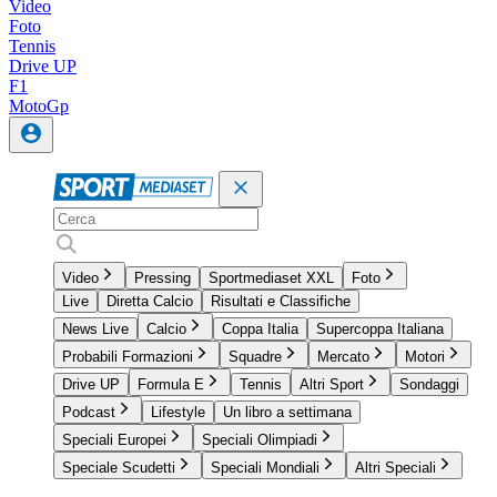
Video
Foto
Tennis
Drive UP
F1
MotoGp
Video
Pressing
Sportmediaset XXL
Foto
Live
Diretta Calcio
Risultati e Classifiche
News Live
Calcio
Coppa Italia
Supercoppa Italiana
Probabili Formazioni
Squadre
Mercato
Motori
Drive UP
Formula E
Tennis
Altri Sport
Sondaggi
Podcast
Lifestyle
Un libro a settimana
Speciali Europei
Speciali Olimpiadi
Speciale Scudetti
Speciali Mondiali
Altri Speciali