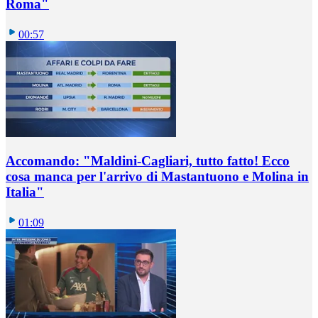
Roma"
00:57
Accomando: "Maldini-Cagliari, tutto fatto! Ecco
cosa manca per l'arrivo di Mastantuono e Molina in
Italia"
01:09