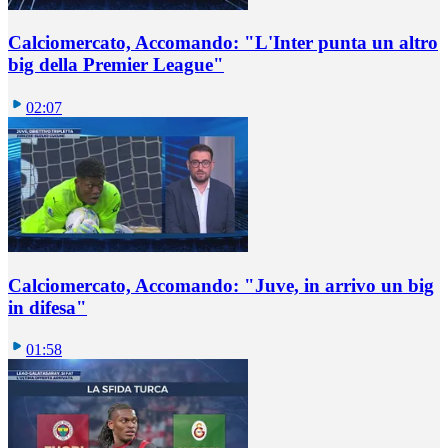
Calciomercato, Accomando: "L'Inter punta un altro
big della Premier League"
02:07
Calciomercato, Accomando: "Juve, in arrivo un big
in difesa"
01:58