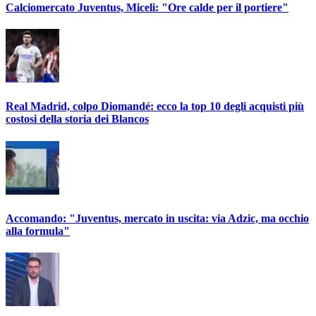
Calciomercato Juventus, Miceli: "Ore calde per il portiere"
Real Madrid, colpo Diomandé: ecco la top 10 degli acquisti più
costosi della storia dei Blancos
Accomando: "Juventus, mercato in uscita: via Adzic, ma occhio
alla formula"