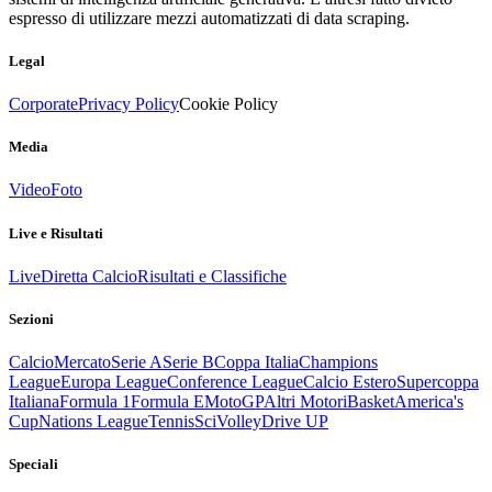
espresso di utilizzare mezzi automatizzati di data scraping.
Legal
Corporate
Privacy Policy
Cookie Policy
Media
Video
Foto
Live e Risultati
Live
Diretta Calcio
Risultati e Classifiche
Sezioni
Calcio
Mercato
Serie A
Serie B
Coppa Italia
Champions
League
Europa League
Conference League
Calcio Estero
Supercoppa
Italiana
Formula 1
Formula E
MotoGP
Altri Motori
Basket
America's
Cup
Nations League
Tennis
Sci
Volley
Drive UP
Speciali