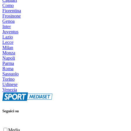
Cagliari
Como
Fiorentina
Frosinone
Genoa
Inter
Juventus
Lazio
Lecce
Milan
Monza
Napoli
Parma
Roma
Sassuolo
Torino
Udinese
Venezia
Seguici su
Media