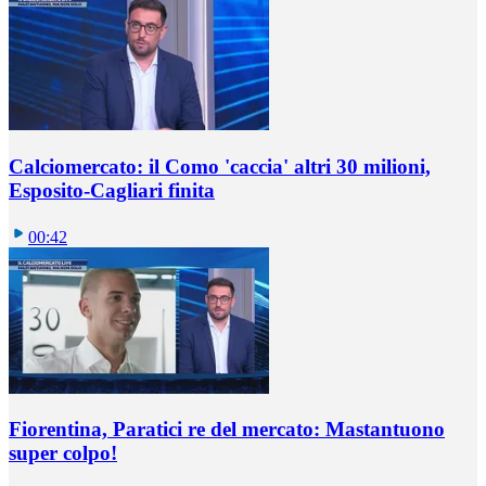
Calciomercato: il Como 'caccia' altri 30 milioni,
Esposito-Cagliari finita
00:42
Fiorentina, Paratici re del mercato: Mastantuono
super colpo!