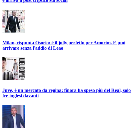
e arriva il post criptico sui social
Milan, rispunta Osorio: è il jolly perfetto per Amorim. E può
arrivare senza l'addio di Leao
Juve, è un mercato da regina: finora ha speso più del Real, solo
tre inglesi davanti