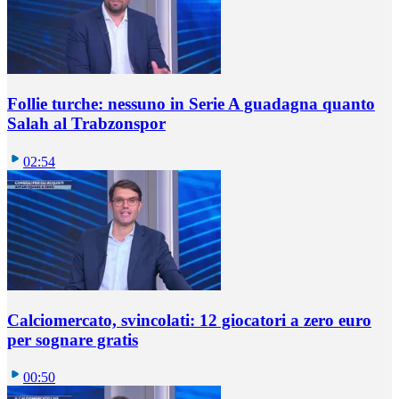
Follie turche: nessuno in Serie A guadagna quanto
Salah al Trabzonspor
02:54
Calciomercato, svincolati: 12 giocatori a zero euro
per sognare gratis
00:50