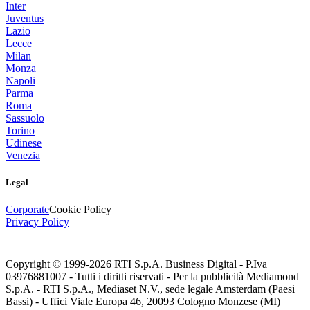
Inter
Juventus
Lazio
Lecce
Milan
Monza
Napoli
Parma
Roma
Sassuolo
Torino
Udinese
Venezia
Legal
Corporate
Cookie Policy
Privacy Policy
Copyright © 1999-
2026
RTI S.p.A. Business Digital - P.Iva
03976881007 - Tutti i diritti riservati - Per la pubblicità Mediamond
S.p.A. - RTI S.p.A., Mediaset N.V., sede legale Amsterdam (Paesi
Bassi) - Uffici Viale Europa 46, 20093 Cologno Monzese (MI)