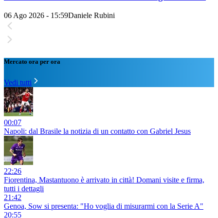
06 Ago 2026 - 15:59
Daniele Rubini
Mercato ora per ora
Vedi tutti
00:07
Napoli: dal Brasile la notizia di un contatto con Gabriel Jesus
22:26
Fiorentina, Mastantuono è arrivato in città! Domani visite e firma,
tutti i dettagli
21:42
Genoa, Sow si presenta: "Ho voglia di misurarmi con la Serie A"
20:55